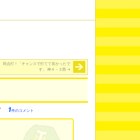
、同点打！「チャンスで打てて良かったで
す」 神４－３西
→
1
件のコメント