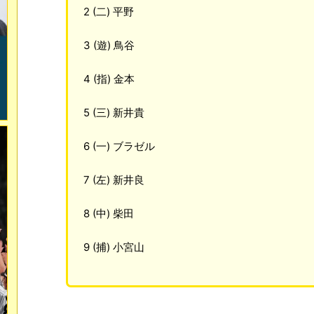
2 (二) 平野
3 (遊) 鳥谷
4 (指) 金本
5 (三) 新井貴
6 (一) ブラゼル
7 (左) 新井良
8 (中) 柴田
9 (捕) 小宮山