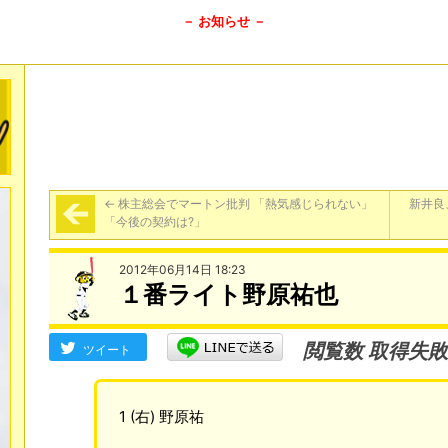
－ お知らせ －
←
株主総会でマートン批判 「熱気感じられない」
新井良
「今後の契約は?」
2012年06月14日 18:23
１番ライト野原祐也
閲覧数 取得失敗
ツイート
1 (右) 野原祐