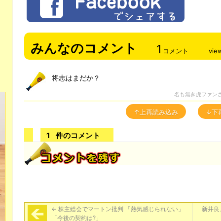
みんなのコメント
1
コメント
vie
将志はまだか？
名も無き虎ファン
↑上再読み込み
↓下
1
件のコメント
←
株主総会でマートン批判 「熱気感じられない」
新井良
「今後の契約は?」