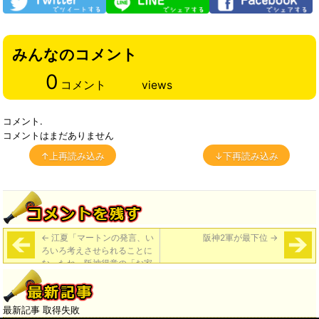
みんなのコメント
0
コメント
views
コメント.
コメントはまだありません
↑上再読み込み
↓下再読み込み
←
江夏「マートンの発言、い
阪神2軍が最下位
→
ろいろ考えさせられることに
なったね。阪神得意の「お家
騒動」に発展しなきゃいいん
だが。」
最新記事 取得失敗