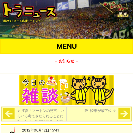
MENU
－ お知らせ －
←
江夏「マートンの発言、い
阪神2軍が最下位
→
ろいろ考えさせられることに
なったね。阪神得意の「お家
騒動」に発展しなきゃいいん
2012年06月12日 15:41
だが。」