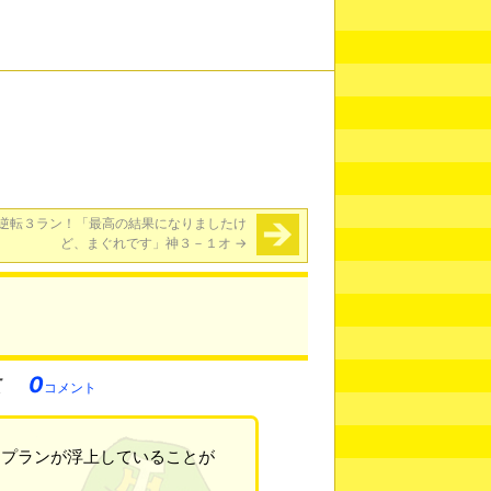
逆転３ラン！「最高の結果になりましたけ
ど、まぐれです」神３－１オ
→
0
コメント
用プランが浮上していることが