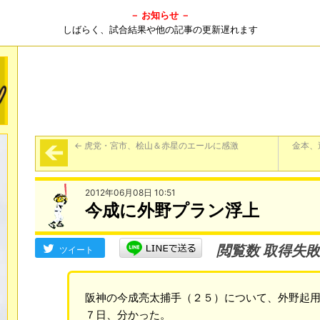
－ お知らせ －
しばらく、試合結果や他の記事の更新遅れます
←
虎党・宮市、桧山＆赤星のエールに感激
金本、
2012年06月08日 10:51
今成に外野プラン浮上
閲覧数 取得失敗
ツイート
阪神の今成亮太捕手（２５）について、外野起
７日、分かった。