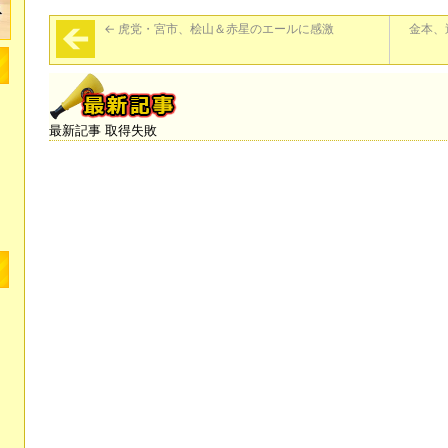
←
虎党・宮市、桧山＆赤星のエールに感激
金本、
最新記事 取得失敗