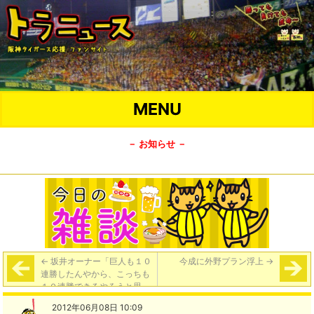
MENU
－ お知らせ －
←
坂井オーナー「巨人も１０
今成に外野プラン浮上
→
連勝したんやから、こっちも
１０連勝できるやろうと思っ
てる」
2012年06月08日 10:09