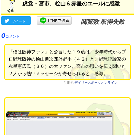
虎党・宮市、桧山＆赤星のエールに感激
閲覧数 取得失敗
ツイート
0
コメント
「僕は阪神ファン」と公言した１９歳は、少年時代からプ
ロ野球阪神の桧山進次郎外野手（４２）と、野球評論家の
赤星憲広氏（３６）の大ファン。宮市の思いを伝え聞いた
２人から熱いメッセージが寄せられると、感激。
引用元
デイリースポーツオンライン