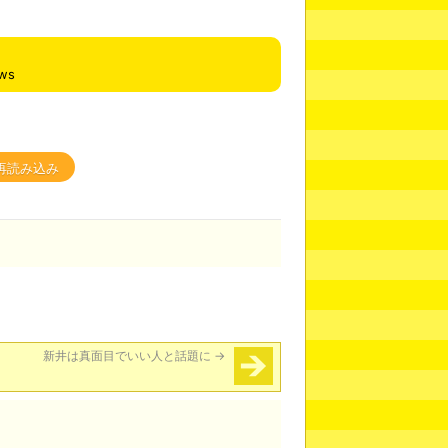
ews
再読み込み
新井は真面目でいい人と話題に
→