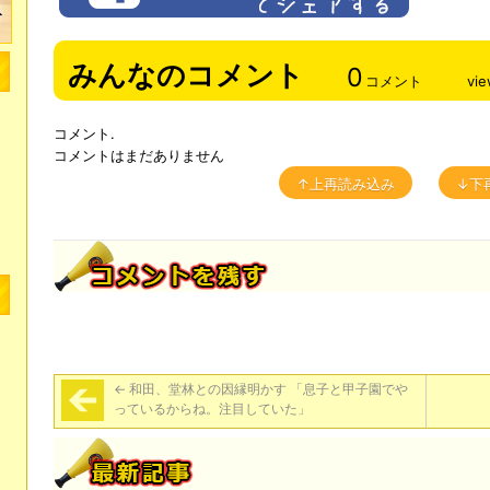
みんなのコメント
0
コメント
vi
コメント.
コメントはまだありません
↑上再読み込み
↓下
←
和田、堂林との因縁明かす 「息子と甲子園でや
っているからね。注目していた」