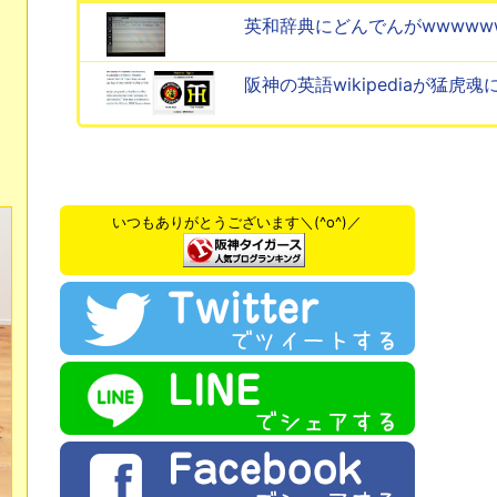
英和辞典にどんでんがwwwww
阪神の英語wikipediaが猛虎
いつもありがとうございます＼(^o^)／