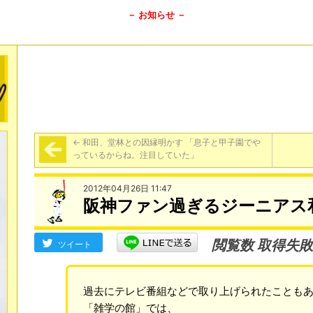
－ お知らせ －
←
和田、堂林との因縁明かす 「息子と甲子園でや
っているからね。注目していた」
2012年04月26日 11:47
阪神ファン過ぎるジーニアス
閲覧数 取得失敗
ツイート
過去にテレビ番組などで取り上げられたことも
「雑学の館」では、