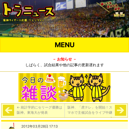
MENU
－ お知らせ －
しばらく、試合結果や他の記事の更新遅れます
←
統計学的にセリーグ優勝は
阪神、「虎テレ」を開始！ス
阪神。東海大が発表
マホで主催試合をライブ中継
→
2012年03月28日 17:13