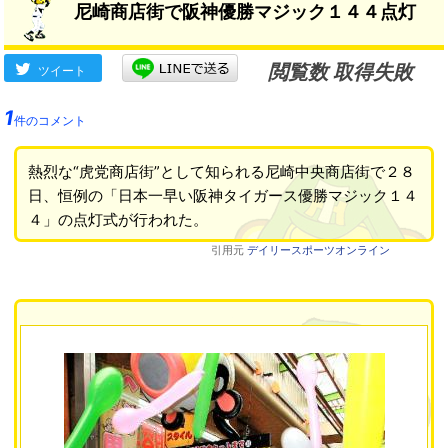
尼崎商店街で阪神優勝マジック１４４点灯
閲覧数 取得失敗
ツイート
1
件のコメント
熱烈な“虎党商店街”として知られる尼崎中央商店街で２８
日、恒例の「日本一早い阪神タイガース優勝マジック１４
４」の点灯式が行われた。
引用元
デイリースポーツオンライン