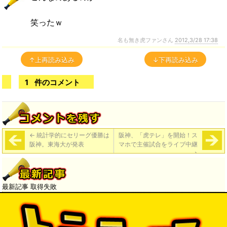
笑ったｗ
名も無き虎ファンさん
2012,3/28 17:38
↑上再読み込み
↓下再読み込み
1
件のコメント
←
統計学的にセリーグ優勝は
阪神、「虎テレ」を開始！ス
阪神。東海大が発表
マホで主催試合をライブ中継
→
最新記事 取得失敗