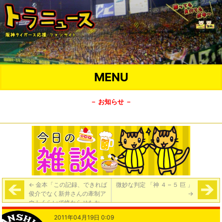
MENU
－ お知らせ －
←
金本「この記録、できれば
微妙な判定 「神 ４ – ５ 巨 」
俊介でなく新井さんの牽制ア
→
ウトくらいで終わらせたかっ
たですね」
2011年04月19日 0:09