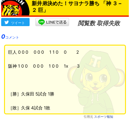
新井弟決めた！サヨナラ勝ち 「神 ３ –
２ 巨」
閲覧数 取得失敗
ツイート
0
コメント
巨人 0 0 0 0 0 0 1 1 0 0 2
阪神 1 0 0 0 0 0 1 0 0 1x 3
［勝］久保田 5試合 1勝
［敗］久保 4試合 1敗
引用元
スポーツ報知