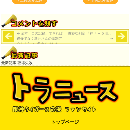
↑上再読み込み
↓下再読み込み
←
金本「この記録、できれば
微妙な判定 「神 ４ – ５ 巨 」
俊介でなく新井さんの牽制ア
→
ウトくらいで終わらせたかっ
たですね」
最新記事 取得失敗
トップページ