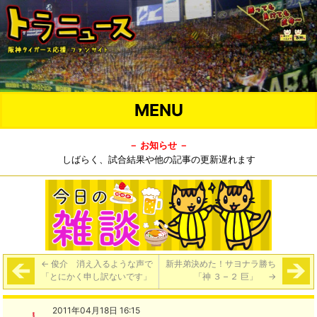
MENU
－ お知らせ －
しばらく、試合結果や他の記事の更新遅れます
←
俊介 消え入るような声で
新井弟決めた！サヨナラ勝ち
「とにかく申し訳ないです」
「神 ３ – ２ 巨」
→
2011年04月18日 16:15