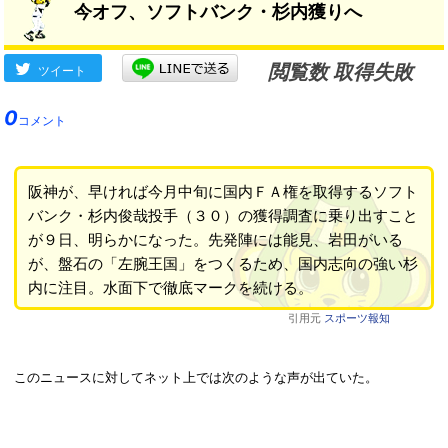
今オフ、ソフトバンク・杉内獲りへ
閲覧数 取得失敗
ツイート
0
コメント
阪神が、早ければ今月中旬に国内ＦＡ権を取得するソフト
バンク・杉内俊哉投手（３０）の獲得調査に乗り出すこと
が９日、明らかになった。先発陣には能見、岩田がいる
が、盤石の「左腕王国」をつくるため、国内志向の強い杉
内に注目。水面下で徹底マークを続ける。
引用元
スポーツ報知
このニュースに対してネット上では次のような声が出ていた。