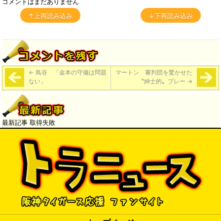
コメントはまだありません
↑上再読み込み
↓下再読み込み
←
鳥谷 「金本の守備は問題
マートン 審判団を驚かせた
ない」
〝紳士的〟プレー
→
最新記事 取得失敗