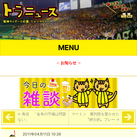
MENU
－ お知らせ －
←
鳥谷 「金本の守備は問題
マートン 審判団を驚かせた
ない」
〝紳士的〟プレー
→
2011年04月11日 10:26