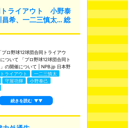
合同トライアウト 小野泰
昌希、一二三慎太… 総
 「プロ野球12球団合同トライアウ
について 「プロ野球12球団合同ト
の開催について | NPB.jp 日本野
トライアウト
一二三慎太
守屋功輝
小野泰己
続きを読む
▼▼