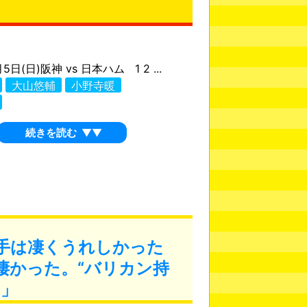
月5日(日)阪神 vs 日本ハム 1 2 ...
大山悠輔
小野寺暖
続きを読む
▼▼
手は凄くうれしかった
凄かった。“バリカン持
て」