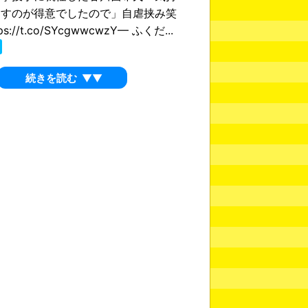
たすのが得意でしたので」自虐挟み笑
s://t.co/SYcgwwcwzY— ふくだ...
続きを読む
▼▼