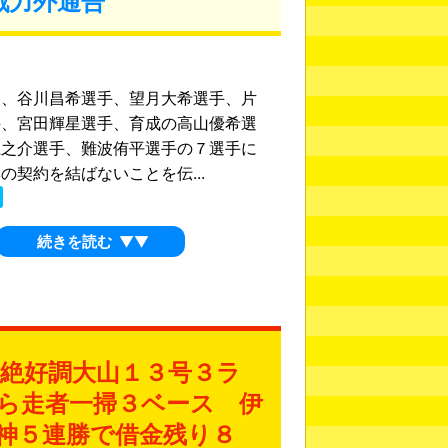
戦力外通告
日、谷川昌希選手、望月大希選手、片
手、宮田輝星選手、育成の高山優希選
龍之介選手、難波侑平選手の７選手に
の契約を結ばないことを伝...
続きを読む
▼▼
絶好調大山１３号３ラ
ら走者一掃３ベース 伊
神５連勝で借金残り８