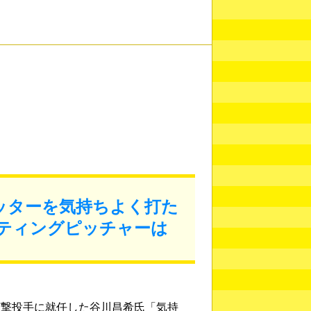
ッターを気持ちよく打た
ティングピッチャーは
打撃投手に就任した谷川昌希氏「気持