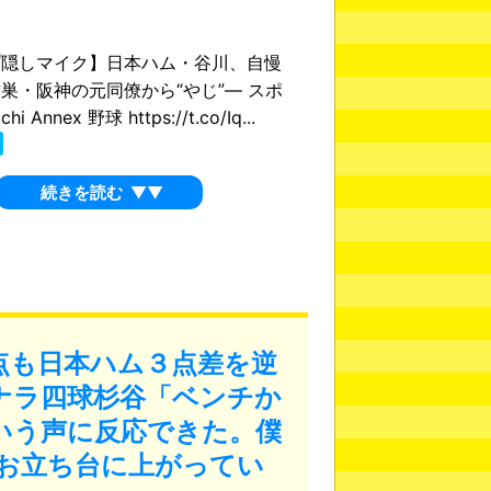
プ隠しマイク】日本ハム・谷川、自慢
巣・阪神の元同僚から“やじ”― スポ
hi Annex 野球 https://t.co/Iq...
続きを読む
▼▼
点も日本ハム３点差を逆
ナラ四球杉谷「ベンチか
いう声に反応できた。僕
お立ち台に上がってい