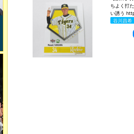
ちよく打
い誘う http
谷川昌希