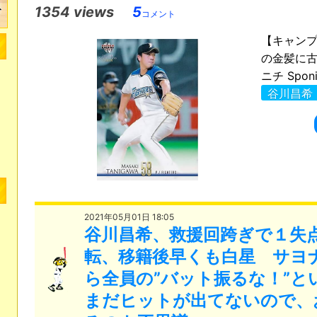
1354 views
5
コメント
【キャン
の金髪に古
ニチ Sponic
谷川昌希
2021年05月01日 18:05
谷川昌希、救援回跨ぎで１失
転、移籍後早くも白星 サヨ
ら全員の”バット振るな！”と
まだヒットが出てないので、