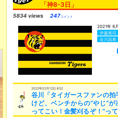
「神8-3日」
5834 views
247
コメント
2021年 6
伊藤将司
谷川昌希
2022年02月12日 8:52
谷川「タイガースファンの拍
けど、ベンチからの“やじ”が
ってこい！金髪刈るぞ！”っ