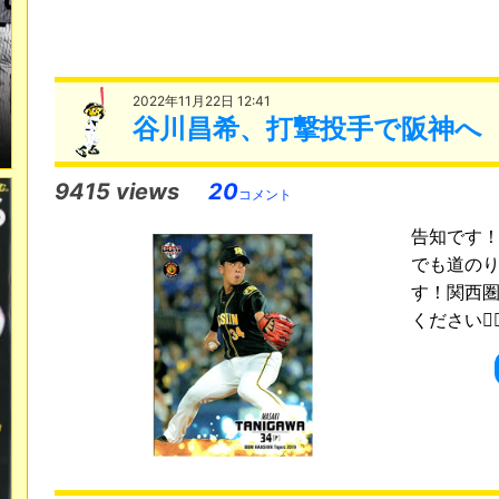
2022年11月22日 12:41
谷川昌希、打撃投手で阪神へ
9415 views
20
コメント
告知です！
でも道の
す！関西
ください🙇‍♂️h