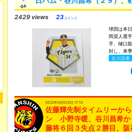
日ハム・谷川昌希（２９）、
2429 views
23
コメント
球団は本
岡奨人選
手、樋口
対し、来季
谷川昌希
2022年06月05日 17:15
佐藤輝先制タイムリーから
ン 小野寺暖、谷川昌希か
藤将６回３失点２勝目、阪