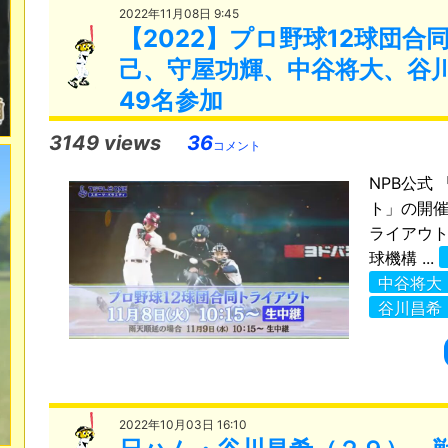
2022年11月08日 9:45
【2022】プロ野球12球団
己、守屋功輝、中谷将大、谷川
49名参加
3149 views
36
コメント
NPB公式
ト」の開催
ライアウト」
球機構 ...
中谷将大
谷川昌希
2022年10月03日 16:10