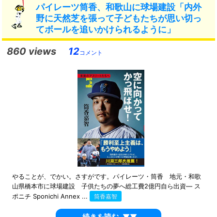
パイレーツ筒香、和歌山に球場建設「内外
野に天然芝を張って子どもたちが思い切っ
てボールを追いかけられるように」
860 views
12
コメント
やることが、でかい。さすがです。パイレーツ・筒香 地元・和歌
山県橋本市に球場建設 子供たちの夢へ総工費2億円自ら出資― ス
ポニチ Sponichi Annex ...
筒香嘉智
続きを読む
▼▼