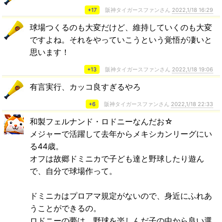
+17
阪神タイガースファンさん
2022,1/18 16:29
球場つくるのも大変だけど、維持していくのも大変
ですよね。それをやっていこうという覚悟が凄いと
思います！
+13
阪神タイガースファンさん
2022,1/18 19:06
有言実行、カッコ良すぎるやろ
+6
阪神タイガースファンさん
2022,1/18 22:33
和製フェルナンド・ロドニーなんだお☆
メジャーで活躍して去年からメキシカンリーグにい
る44歳。
オフは故郷ドミニカで子ども達と野球したり遊ん
で、自分で球場作って。
ドミニカはプロアマ規定がないので、身近にふれあ
うことができるの。
ロドニーの夢は、野球を楽しんだ子の中から良い選