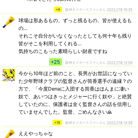
+9
阪神タイガースファンさん
2022,1/18 16:35
球場は形あるもの、ずっと残るもの、皆が使えるも
の…
それこそ自分がいなくなったとしても何十年も残り
皆がそこを利用してくれる…
気持ちのこもった素晴らしい財産ですね
+25
阪神タイガースファンさん
2022,1/18 13:09
今から10年ほど前のこと、長男がお世話になってい
た少年野球クラブの監督さんが筒香選手の遠縁？の
方で、「今度Denaに入団する筒香はほんまに凄い
奴で、あいつはきっとメジャーに行く奴や」と絶賛
していたのに、保護者は全く監督さんの話を信用し
ていませんでした。監督、ごめんなさい🙏
+19
阪神タイガースファンさん
2022,1/18 14:28
ええやっちゃな