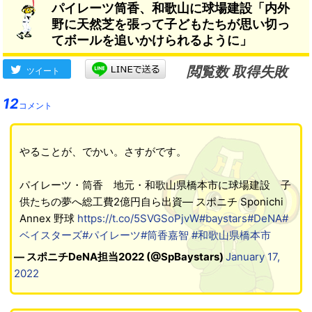
パイレーツ筒香、和歌山に球場建設「内外
この争いがチームを強くす
野に天然芝を張って子どもたちが思い切っ
る」
てボールを追いかけられるように」
閲覧数 取得失敗
ツイート
12
コメント
やることが、でかい。さすがです。
パイレーツ・筒香 地元・和歌山県橋本市に球場建設 子
供たちの夢へ総工費2億円自ら出資― スポニチ Sponichi
Annex 野球
https://t.co/5SVGSoPjvW
#baystars
#DeNA
#
ベイスターズ
#パイレーツ
#筒香嘉智
#和歌山県橋本市
— スポニチDeNA担当2022 (@SpBaystars)
January 17,
2022