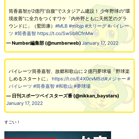
筒香嘉智が2億円“自腹”でスタジアム建設！ 少年野球の“環
境改善”に全力をつくすワケ「内外野ともに天然芝のグラ
ウンドに」（鷲田康）
#MLB
#mlbjp
#大リーグ
#パイレー
ツ
#筒香嘉智
https://t.co/SwSb8CfnMw
— Number編集部 (@numberweb)
January 17, 2022
パイレーツ筒香嘉智、故郷和歌山に２億円夢球場「野球楽
しめるスタートに」
https://t.co/E4X0cvM5zt
#メジャー
#
パイレーツ
#筒香嘉智
#和歌山
#夢球場
— 日刊スポーツベイスターズ番 (@nikkan_baystars)
January 17, 2022
すごい！