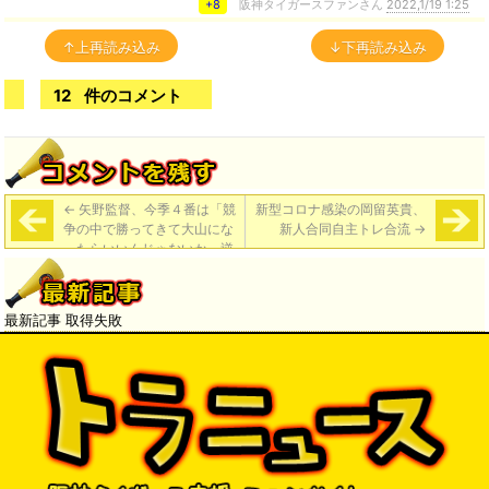
+8
阪神タイガースファンさん
2022,1/19 1:25
↑上再読み込み
↓下再読み込み
12
件のコメント
←
矢野監督、今季４番は「競
新型コロナ感染の岡留英貴、
争の中で勝ってきて大山にな
新人合同自主トレ合流
→
ったらいいんじゃないか。逆
に輝が、いやいや大山さん、
僕がいきますよとなったら、
この争いがチームを強くす
最新記事 取得失敗
る」