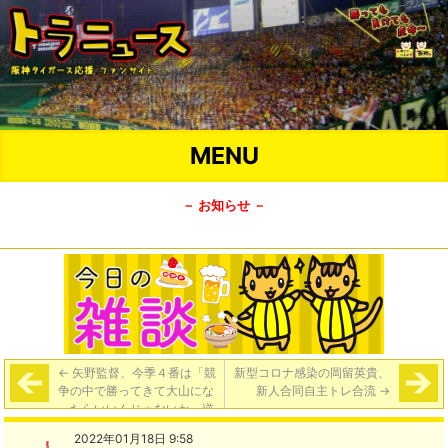
MENU
－ お知らせ －
←
矢野監督、今季４番は「競
新型コロナ感染の岡留英貴、
争の中で勝ってきて大山にな
新人合同自主トレ合流
→
ったらいいんじゃないか。逆
に輝が、いやいや大山さん、
2022年01月18日 9:58
僕がいきますよとなったら、