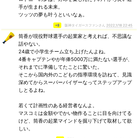
手が生まれる未来。
ツッツの夢も叶うといいなぁ。
+8
阪神タイガースファンさん
2022,1/18 22:45
筒香が現役野球選手の起業家と考えれば、不思議な
話やない。
24歳で小学生チーム立ち上げたんよね。
4番キャプテンやが年俸5000万に満たない選手が、
それまでに準備してたことに驚いた。
そこから国内外のこどもの指導環境を訪ねて、見識
深めてからスーパーバイザーなってステップアップ
しとるよね。
若くて計画性のある経営者なんよ。
マスコミは金額やでかい物作ることに目を向けてる
けど、筒香の起業マインドを掘り下げて取材して欲
しい。