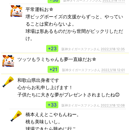
阪神タイガースファンさん
2022,1/18 11:11
平常運転お☆
堺ビッグボーイズの支援からずっと、やってい
ることは変わらないよ。
球場は形あるものだから世間がビックリしただ
け。
+23
阪神タイガースファンさん
2022,1/18 12:35
ツッツもラミちゃんも夢一直線だお☆
+21
阪神タイガースファンさん
2022,1/18 12:01
和歌山県出身者です
心からお礼申し上げます！
子供たちに大きな夢がプレゼントされましたね😊
+33
阪神タイガースファンさん
2022,1/18 12:08
橋本ええとこやもんねー。
桃も美味しいし。
球場できたら眺めに行こ