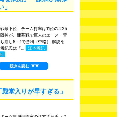
い」
最下位、チーム打率は11位の.225
だ阪神が、開幕戦で巨人のエース・菅
ち崩し5－1で勝利（中略） 解説を
孟紀氏は「...
江本孟紀
郎
続きを読む
▼▼
「殿堂入りが早すぎる」
スポーツ専属評論家の江本孟紀氏（７