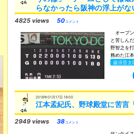
らなかったら阪神の浮上がな
4825 views
50
コメント
オープン戦
と苦しん
野智之を打
務めた江本
藤浪晋太
2018年01月17日 18:00
江本孟紀氏、野球殿堂に苦言
2949 views
38
コメント
サンケイ