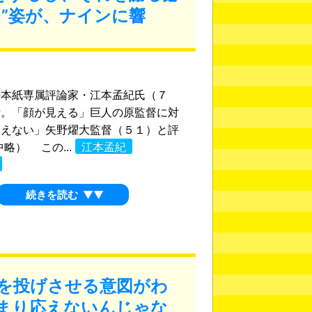
”姿が、ナインに響
の本紙専属評論家・江本孟紀氏（７
析。「顔が見える」巨人の原監督に対
見えない」矢野燿大監督（５１）と評
中略） この...
江本孟紀
続きを読む
▼▼
を投げさせる意図がわ
まり応えないんじゃな