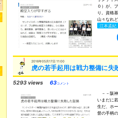
０）が、
り。資格
山々なれど
江本孟紀
2016年05月17日 11:00
虎の若手起用は戦力整備に失
5293 views
63
コメント
－－阪神
いまだに
生だ、ホ
督の手柄の