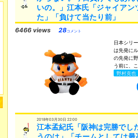
いの。」江本氏「ジャイアン
た」「負けて当たり前」
6466 views
28
コメント
日本シリ
は先発に
の先発に
う前に、こ
野村克也
2018年03月30日 22:00
江本孟紀氏「阪神は完勝でし
うのは」「チームとしては最