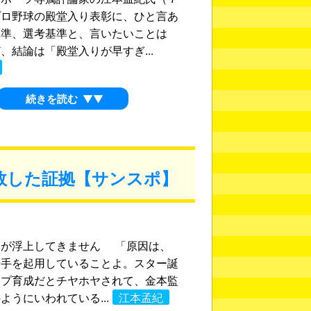
プロ野球の殿堂入り表彰に、ひと言あ
基準、選考基準と、言いたいことは
、結論は「殿堂入りが早すぎ...
続きを読む
▼▼
敗した証拠【サンスポ】
が浮上してきません 「原因は、
若手を起用していることよ。スター誕
ープ育成だとチヤホヤされて、金本監
ようにいわれている...
江本孟紀