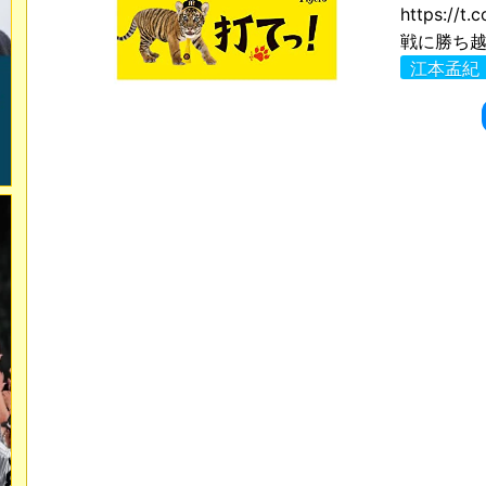
https:/
戦に勝ち越
江本孟紀