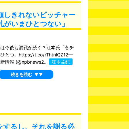
頼しきれないピッチャー
札がいまひとつない」
グは今後も混戦が続く？江本氏「各チ
つ」https://t.co/rThtnIQZ12—
報 (@npbnews2...
江本孟紀
続きを読む
▼▼
をするし、それを謝る必