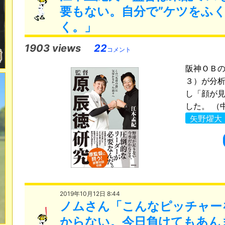
要もない。自分で”ケツをふく
く。」
1903 views
22
コメント
阪神ＯＢ
３）が分
し「顔が
した。 （
矢野燿大
2019年10月12日 8:44
ノムさん「こんなピッチャー
からない。今日負けてもあん