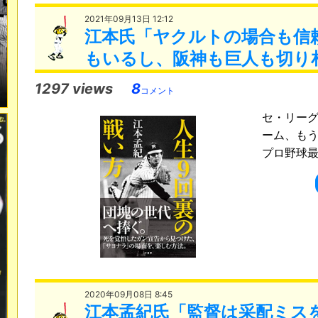
2021年09月13日 12:12
江本氏「ヤクルトの場合も信
もいるし、阪神も巨人も切り
1297 views
8
コメント
セ・リー
ーム、もうひと
プロ野球最新情
2020年09月08日 8:45
江本孟紀氏「監督は采配ミス