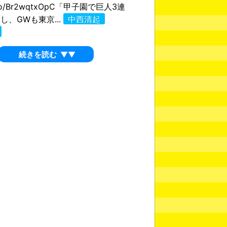
/t.co/Br2wqtxOpC「甲子園で巨人3連
し、GWも東京...
中西清起
続きを読む
▼▼