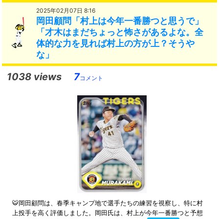
2025年02月07日 8:16
岡田顧問「村上は今年一番勝つと思うで」
「才木はまだちょっと怖さがあるよな。全
体的な力を見れば村上の方が上？そうや
な」
1038 views
7
コメント
🐯岡田顧問は、春季キャンプ地で選手たちの練習を視察し、特に村
上投手を高く評価しました。岡田氏は、村上が今年一番勝つと予想