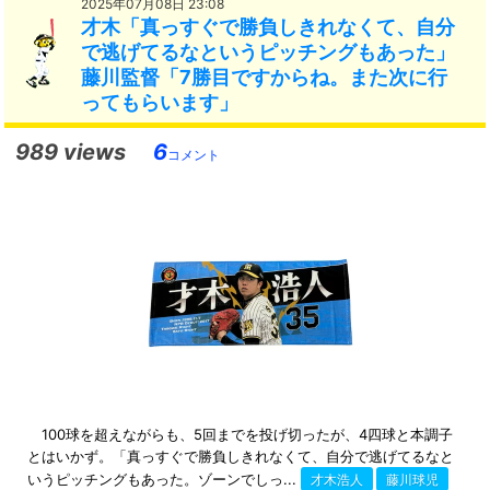
2025年07月08日 23:08
才木「真っすぐで勝負しきれなくて、自分
で逃げてるなというピッチングもあった」
藤川監督「7勝目ですからね。また次に行
ってもらいます」
989 views
6
コメント
100球を超えながらも、5回までを投げ切ったが、4四球と本調子
とはいかず。「真っすぐで勝負しきれなくて、自分で逃げてるなと
いうピッチングもあった。ゾーンでしっ...
才木浩人
藤川球児