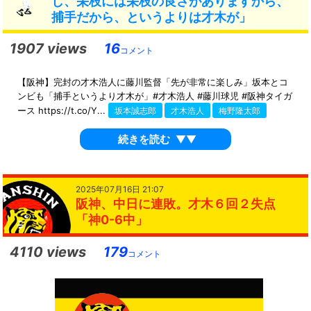
し、栄枝には栄枝の良さがありますから、
捕手だから、というよりは才木が」
1907 views
16
コメント
【阪神】完封の才木浩人に藤川監督「先が非常に楽しみ」坂本とコ
ンビも「捕手というより才木が」#才木浩人 #藤川球児 #阪神タイガ
ース https://t.co/Y...
坂本誠志郎
才木浩人
梅野隆太郎
続きを読む
▼▼
2025年07月16日 21:07
阪神、中日に連敗。才木６回２失点
「神0-6中」
4110 views
179
コメント