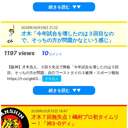
続きを読む
▼▼
2026年06月09日 21:22
才木「今年試合を壊したのは３回目なの
で、そっちの方が問題かなという感じ」
1197 views
10
コメント
【阪神】才木浩人、３回５失点で降板「今年試合を壊したのは３回
目。そっちの方が問題」自己ワーストタイの３被弾 - スポーツ報知
https://t.co/gkK3...
才木浩人
続きを読む
▼▼
2026年05月10日 16:47
才木７回無失点！嶋村プロ初タイムリ
ー！「神3-0ディ」