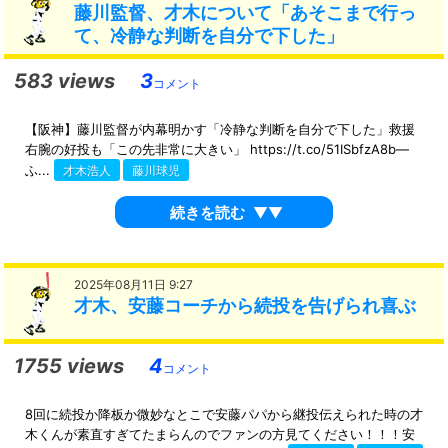
藤川監督、才木について「あそこまで行っ
て、冷静な判断を自分で下した」
583 views
3
コメント
【阪神】藤川監督が内幕明かす「冷静な判断を自分で下した」救援
右腕の好投も「この先非常に大きい」 https://t.co/51ISbfzA8b—
ふ...
才木浩人
藤川球児
続きを読む
▼▼
2025年08月11日 9:27
才木、安藤コーチから続投を告げられ喜ぶ
1755 views
4
コメント
8回に続投か降板か微妙なとこで安藤パパから継投伝えられた時の才
木くんが素直すぎてたまらんのでファンの方見てください！！！安