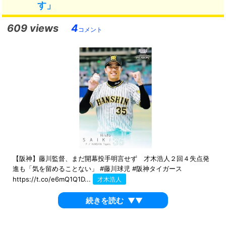
す」
609 views
4
コメント
【阪神】藤川監督、まだ開幕投手明言せず 才木浩人２回４失点発
進も「気を留めることない」 #藤川球児 #阪神タイガース
https://t.co/e6mQ1Q1D...
才木浩人
続きを読む
▼▼