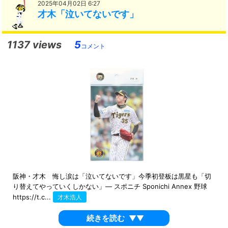
2025年04月02日 6:27
才木「泣いてないです」
1137 views
5
コメント
阪神・才木 悔し涙は「泣いてないです」今季初登板は黒星も「切
り替えてやっていくしかない」― スポニチ Sponichi Annex 野球
https://t.c...
才木浩人
続きを読む
▼▼