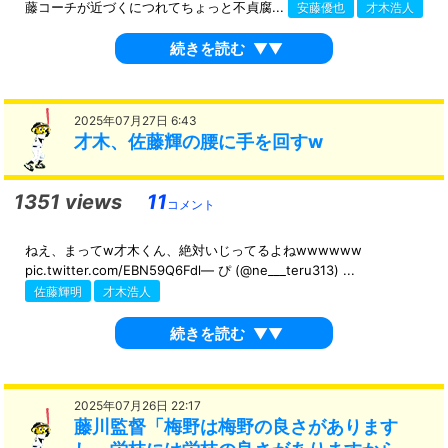
藤コーチが近づくにつれてちょっと不貞腐...
安藤優也
才木浩人
続きを読む
▼▼
2025年07月27日 6:43
才木、佐藤輝の腰に手を回すw
1351 views
11
コメント
ねえ、まってw才木くん、絶対いじってるよねwwwwww
pic.twitter.com/EBN59Q6Fdl— ぴ (@ne___teru313) ...
佐藤輝明
才木浩人
続きを読む
▼▼
2025年07月26日 22:17
藤川監督「梅野は梅野の良さがあります