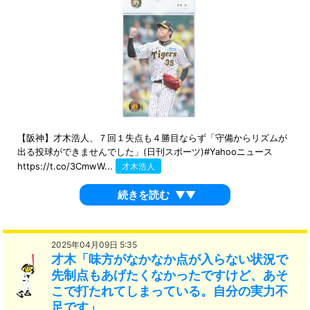
【阪神】才木浩人、７回１失点も４勝目ならず「守備からリズムが
出る投球ができませんでした」(日刊スポーツ)#Yahooニュース
https://t.co/3CmwW...
才木浩人
続きを読む
▼▼
2025年04月09日 5:35
才木「味方がなかなか点が入らない状況で
先制点もあげたくなかったですけど、あそ
こで打たれてしまっている。自分の実力不
足です」