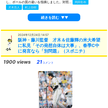
し、ボールの質の違いを指摘しました。対照...
岡田彰布
才木浩人
村上頌樹
続きを読む
▼▼
2024年12月24日 14:57
阪神・藤川監督 才木＆佐藤輝の米大希望
に私見「その発想自体は大事」、春季C中
に発言なら「別問題」（スポニチ）
1900 views
21
コメント