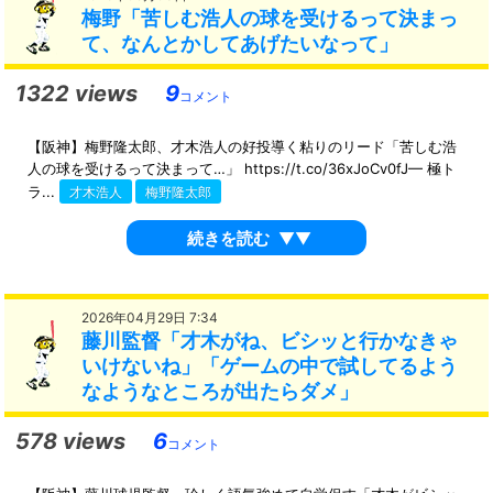
梅野「苦しむ浩人の球を受けるって決まっ
て、なんとかしてあげたいなって」
1322 views
9
コメント
【阪神】梅野隆太郎、才木浩人の好投導く粘りのリード「苦しむ浩
人の球を受けるって決まって…」 https://t.co/36xJoCv0fJ— 極ト
ラ...
才木浩人
梅野隆太郎
続きを読む
▼▼
2026年04月29日 7:34
藤川監督「才木がね、ビシッと行かなきゃ
いけないね」「ゲームの中で試してるよう
なようなところが出たらダメ」
578 views
6
コメント