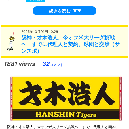
続きを読む
▼▼
2025年10月01日 10:26
阪神・才木浩人、今オフ米大リーグ挑戦
へ すでに代理人と契約、球団と交渉（サ
ンスポ）
1881 views
32
コメント
阪神・才木浩人、今オフ米大リーグ挑戦へ すでに代理人と契約、