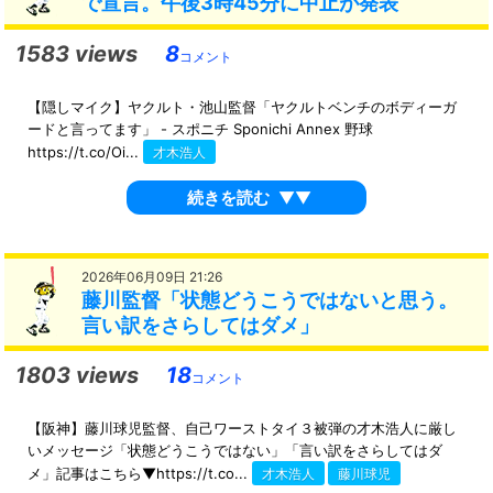
で宣言。午後3時45分に中止が発表
1583 views
8
コメント
【隠しマイク】ヤクルト・池山監督「ヤクルトベンチのボディーガ
ードと言ってます」 - スポニチ Sponichi Annex 野球
https://t.co/Oi...
才木浩人
続きを読む
▼▼
2026年06月09日 21:26
藤川監督「状態どうこうではないと思う。
言い訳をさらしてはダメ」
1803 views
18
コメント
【阪神】藤川球児監督、自己ワーストタイ３被弾の才木浩人に厳し
いメッセージ「状態どうこうではない」「言い訳をさらしてはダ
メ」記事はこちら▼https://t.co...
才木浩人
藤川球児