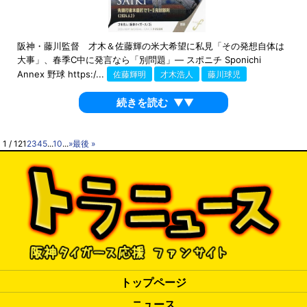
阪神・藤川監督 才木＆佐藤輝の米大希望に私見「その発想自体は
大事」、春季C中に発言なら「別問題」― スポニチ Sponichi
Annex 野球 https:/...
佐藤輝明
才木浩人
藤川球児
続きを読む
▼▼
1 / 12
1
2
3
4
5
...
10
...
»
最後 »
トップページ
ニュース