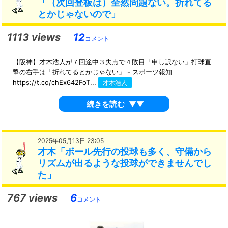
「（次回登板は）全然問題ない。折れてる
とかじゃないので」
1113 views
12
コメント
【阪神】才木浩人が７回途中３失点で４敗目「申し訳ない」打球直
撃の右手は「折れてるとかじゃない」 - スポーツ報知
https://t.co/chEx642FoT...
才木浩人
続きを読む
▼▼
2025年05月13日 23:05
才木「ボール先行の投球も多く、守備から
リズムが出るような投球ができませんでし
た」
767 views
6
コメント