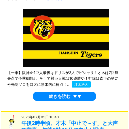
【一軍】阪神4-1巨人最後はドリスが3人でピシャリ！才木は7回無
失点で今季6勝目、そして対巨人戦は10連勝や！打線は森下の第21
号先制ソロを口火に効果的に得点！...
才木浩人
続きを読む
▼▼
2026年07月05日 10:43
午後2時半頃、才木「中止で～す」と大声