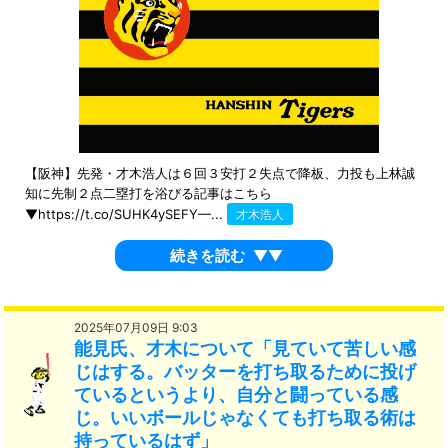
【阪神】先発・才木浩人は６回３安打２失点で降板、力投も上林誠
知に先制２点二塁打を浴びる記事はこちら
▼https://t.co/SUHK4ySEFY—...
才木浩人
続きを読む
▼▼
2025年07月09日 9:03
能見氏、才木について「見ていて苦しい感
じはする。バッターを打ち取るために投げ
ているというより、自分と闘っている感
じ。いいボールじゃなくても打ち取る術は
持っているはず」