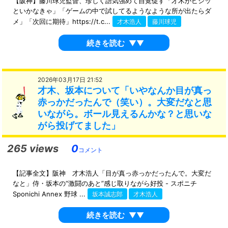
【阪神】藤川球児監督、珍しく語気強めて自覚促す「才木がビシッ
といかなきゃ」「ゲームの中で試してるようなような所が出たらダ
メ」「次回に期待」https://t.c...
才木浩人
藤川球児
続きを読む
▼▼
2026年03月17日 21:52
才木、坂本について「いやなんか目が真っ
赤っかだったんで（笑い）。大変だなと思
いながら。ボール見えるんかな？と思いな
がら投げてました」
265 views
0
コメント
【記事全文】阪神 才木浩人「目が真っ赤っかだったんで。大変だ
なと」侍・坂本の“激闘のあと”感じ取りながら好投 - スポニチ
Sponichi Annex 野球 ...
坂本誠志郎
才木浩人
続きを読む
▼▼