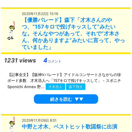
2025年11月22日 15:16
【優勝パレード】森下「才木さんのや
つ、“157キロで投げキッスして”みたい
な。そんなやつがあって、それで“才木さ
ん、何かありますよ”みたいに言って、やっ
ていました」
1231 views
4
コメント
【記事全文】【阪神Vパレード】アイドルコンサートさながらの珍
ボード多数 才木浩人へ「157キロで投げキッスして」 - スポニチ
Sponichi Annex 野...
才木浩人
森下翔太
続きを読む
▼▼
2025年11月09日 8:51
中野と才木、ベストヒット歌謡祭に出演