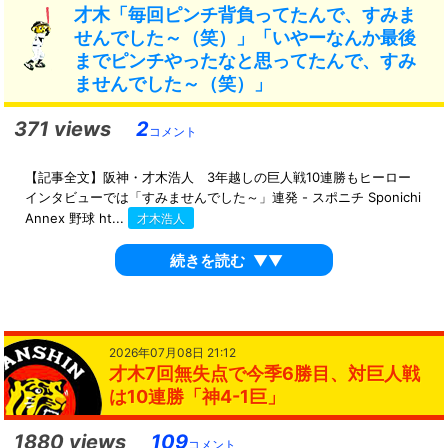
才木「毎回ピンチ背負ってたんで、すみま
せんでした～（笑）」「いやーなんか最後
までピンチやったなと思ってたんで、すみ
ませんでした～（笑）」
371 views
2
コメント
【記事全文】阪神・才木浩人 3年越しの巨人戦10連勝もヒーロー
インタビューでは「すみませんでした～」連発 - スポニチ Sponichi
Annex 野球 ht...
才木浩人
続きを読む
▼▼
2026年07月08日 21:12
才木7回無失点で今季6勝目、対巨人戦
は10連勝「神4-1巨」
1880 views
109
コメント