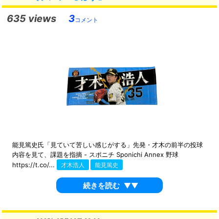
635 views
3
コメント
能見篤史氏「見ていて苦しい感じがする」先発・才木の前半の投球
内容を見て、課題を指摘 - スポニチ Sponichi Annex 野球
https://t.co/...
才木浩人
能見篤史
続きを読む
▼▼