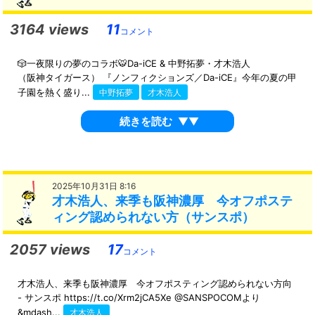
3164 views
11
コメント
🎲一夜限りの夢のコラボ🐯Da-iCE & 中野拓夢・才木浩人
（阪神タイガース） 『ノンフィクションズ／Da-iCE』今年の夏の甲
子園を熱く盛り...
中野拓夢
才木浩人
続きを読む
▼▼
2025年10月31日 8:16
才木浩人、来季も阪神濃厚 今オフポステ
ィング認められない方（サンスポ）
2057 views
17
コメント
才木浩人、来季も阪神濃厚 今オフポスティング認められない方向
- サンスポ https://t.co/Xrm2jCA5Xe @SANSPOCOMより
&mdash...
才木浩人