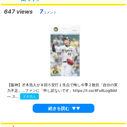
647 views
7
コメント
【阪神】才木浩人が８回５安打１失点で悔し今季２敗目「自分の実
力不足」…ファンに「申し訳ないです」https://t.co/4Fu6Log9dd
— ス...
才木浩人
続きを読む
▼▼