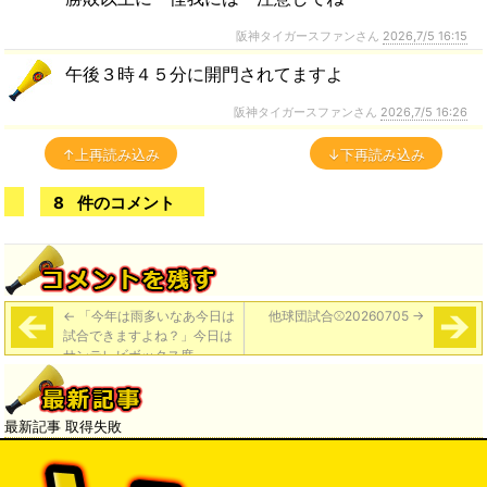
阪神タイガースファンさん
2026,7/5 16:15
午後３時４５分に開門されてますよ
阪神タイガースファンさん
2026,7/5 16:26
↑上再読み込み
↓下再読み込み
8
件のコメント
←
「今年は雨多いなあ今日は
他球団試合⚾️20260705
→
試合できますよね？」今日は
サンテレビボックス席
最新記事 取得失敗