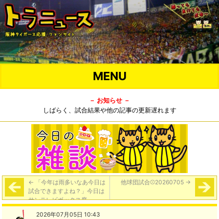
MENU
－ お知らせ －
しばらく、試合結果や他の記事の更新遅れます
←
「今年は雨多いなあ今日は
他球団試合⚾️20260705
→
試合できますよね？」今日は
サンテレビボックス席
2026年07月05日 10:43