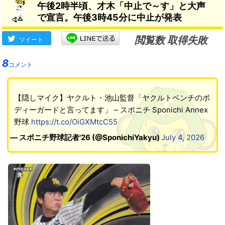
午後2時半頃、才木「中止で～す」と大声
で宣言。午後3時45分に中止が発表
閲覧数 取得失敗
ツイート
8
コメント
【隠しマイク】ヤクルト・池山監督「ヤクルトベンチのボ
ディーガードと言ってます」 – スポニチ Sponichi Annex
野球
https://t.co/OiGXMtcC55
— スポニチ野球記者'26 (@SponichiYakyu)
July 4, 2026