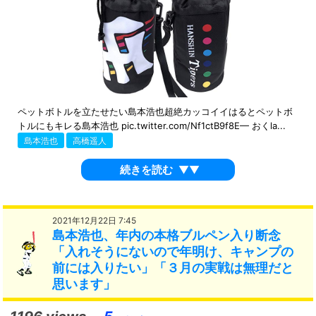
ペットボトルを立たせたい島本浩也超絶カッコイイはるとペットボ
トルにもキレる島本浩也 pic.twitter.com/Nf1ctB9f8E— おくla...
島本浩也
高橋遥人
続きを読む
▼▼
2021年12月22日 7:45
島本浩也、年内の本格ブルペン入り断念
「入れそうにないので年明け、キャンプの
前には入りたい」「３月の実戦は無理だと
思います」