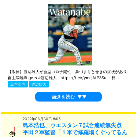
【阪神】渡辺雄大が新型コロナ陽性 鼻づまりとせきの症状があり
自主隔離#tigers #渡辺雄大 https://t.co/ymcjAtP3Su— 日...
島本浩也
渡辺雄大
続きを読む
▼▼
2022年06月30日 8:05
島本浩也、ウエスタン７試合連続無失点
平田２軍監督「１軍で修羅場くぐってるん