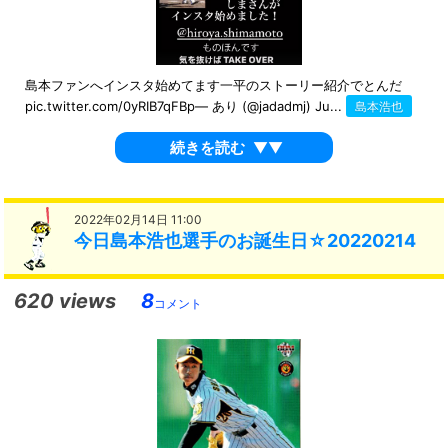
島本ファンへインスタ始めてます一平のストーリー紹介でとんだ
pic.twitter.com/0yRIB7qFBp— あり (@jadadmj) Ju...
島本浩也
続きを読む
▼▼
2022年02月14日 11:00
今日島本浩也選手のお誕生日☆20220214
620 views
8
コメント