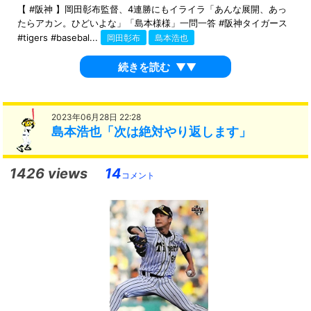
【 #阪神 】岡田彰布監督、4連勝にもイライラ「あんな展開、あっ
たらアカン。ひどいよな」「島本様様」一問一答 #阪神タイガース
#tigers #basebal...
岡田彰布
島本浩也
続きを読む
▼▼
2023年06月28日 22:28
島本浩也「次は絶対やり返します」
1426 views
14
コメント