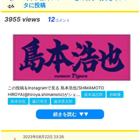
タに投稿
3955 views
12
コメント
この投稿をInstagramで見る 島本浩也/SHIMAMOTO
HIROYA(@hiroya.shimamoto)がシェ...
坂本誠志郎
岩崎優
島本浩也
藤川球児
藤浪晋太郎
続きを読む
▼▼
2023年08月22日 23:26