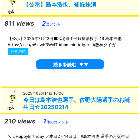
【公示】島本浩也、登録抹消
811 views
2
コメント
【公示】2025年7月23日■出場選手登録抹消投手 46 島本浩也
https://t.co/b5UwKRWvIT #hanshin #tigers #阪神タイガ...
島本浩也
続きを読む
▼▼
2025年02月14日 10:00
今日は島本浩也選手、佐野大陽選手のお誕
生日☆20250214
210 views
1
件のコメント
＼ #HappyBirthday ／本日2月14日は、#島本浩也 選手のお誕生日