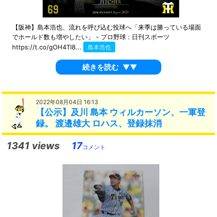
【阪神】島本浩也、流れを呼び込む投球へ「来季は勝っている場面
でホールド数も増やしたい」 - プロ野球 : 日刊スポーツ
https://t.co/gOH4Tl8...
島本浩也
続きを読む
▼▼
2022年08月04日 16:13
【公示】及川 島本 ウィルカーソン、一軍登
録。 渡邉雄大 ロハス、登録抹消
1341 views
17
コメント