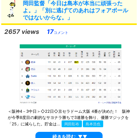
岡田監督「今日は島本が本当に頑張った
よ。」「別に逃げてのあれはフォアボール
ではないからな。」
2657 views
17
コメント
＜阪神4－3中日＞◇22日◇京セラドーム大阪 4番が決めた！ 阪神
が今季8度目の劇的なサヨナラ勝ちで3連勝を飾り、優勝マジックを
「25」に減らした。貯金は...
岡田彰布
島本浩也
続きを読む
▼▼