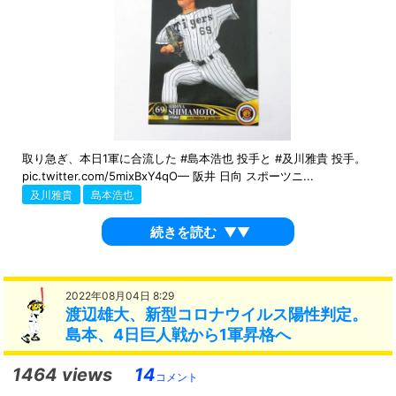
取り急ぎ、本日1軍に合流した #島本浩也 投手と #及川雅貴 投手。
pic.twitter.com/5mixBxY4qO— 阪井 日向 スポーツニ...
及川雅貴
島本浩也
続きを読む
▼▼
2022年08月04日 8:29
渡辺雄大、新型コロナウイルス陽性判定。
島本、4日巨人戦から1軍昇格へ
1464 views
14
コメント