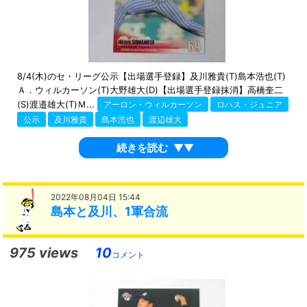
8/4(木)のセ・リーグ公示【出場選手登録】及川雅貴(T)島本浩也(T)
Ａ．ウィルカーソン(T)大野雄大(D)【出場選手登録抹消】高橋奎二
(S)渡邉雄大(T)Ｍ...
アーロン・ウィルカーソン
ロハス・ジュニア
公示
及川雅貴
島本浩也
渡辺雄大
続きを読む
▼▼
2022年08月04日 15:44
島本と及川、1軍合流
975 views
10
コメント