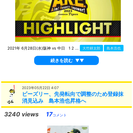
2021年 6月28日(水)阪神 vs 中日 1 2 ...
大竹耕太郎
島本浩也
続きを読む
▼▼
2023年05月22日 4:07
ビーズリー、先発転向で調整のため登録抹
消見込み 島本浩也昇格へ
3240 views
17
コメント