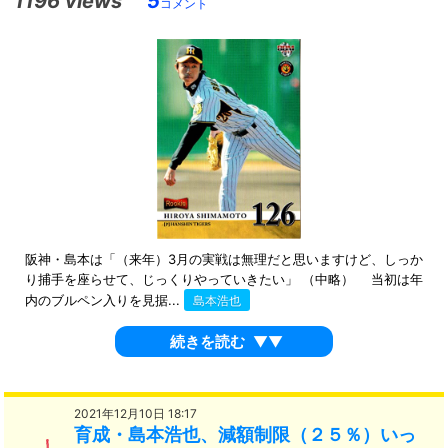
1196 views
5
コメント
阪神・島本は「（来年）3月の実戦は無理だと思いますけど、しっか
り捕手を座らせて、じっくりやっていきたい」 （中略） 当初は年
内のブルペン入りを見据...
島本浩也
続きを読む
▼▼
2021年12月10日 18:17
育成・島本浩也、減額制限（２５％）いっ