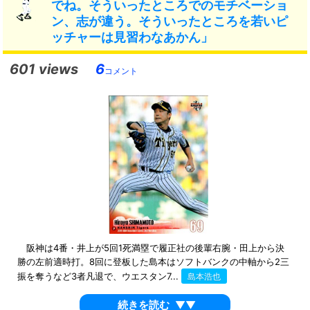
でね。そういったところでのモチベーショ
ン、志が違う。そういったところを若いピ
ッチャーは見習わなあかん」
601 views
6
コメント
阪神は4番・井上が5回1死満塁で履正社の後輩右腕・田上から決
勝の左前適時打。8回に登板した島本はソフトバンクの中軸から2三
振を奪うなど3者凡退で、ウエスタン7...
島本浩也
続きを読む
▼▼