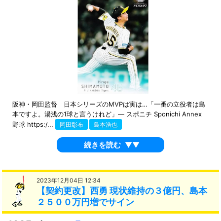
阪神・岡田監督 日本シリーズのMVPは実は…「一番の立役者は島
本ですよ。湯浅の1球と言うけれど」― スポニチ Sponichi Annex
野球 https:/...
岡田彰布
島本浩也
続きを読む
▼▼
2023年12月04日 12:34
【契約更改】西勇 現状維持の３億円、島本
２５００万円増でサイン