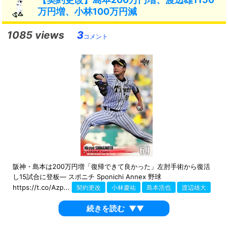
万円増、小林100万円減
1085 views
3
コメント
阪神・島本は200万円増「復帰できて良かった」左肘手術から復活
し15試合に登板― スポニチ Sponichi Annex 野球
https://t.co/Azp...
契約更改
小林慶祐
島本浩也
渡辺雄大
続きを読む
▼▼