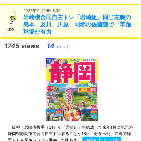
2022年11月19日 8:36
岩崎優合同自主トレ「岩崎組」同じ左腕の
島本、及川、川原、同郷の佐藤蓮で 草薙
球場が有力
1745 views
14
コメント
阪神・岩崎優投手（31）が「岩崎組」を結成して来年1月に地元の
静岡県静岡市で合同自主トレすることが18日、分かった。沖縄で梅
野らと春季キャンプへ準備した昨冬ま...
佐藤蓮
及川雅貴