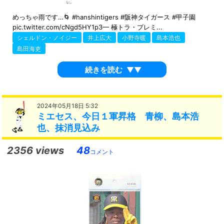
めっちゃ雨です…🌀 #hanshintigers #阪神タイガース #甲子園
pic.twitter.com/cNgd5HY1p3— 極トラ・プレミ...
シェルドン・ノイジー
井上広大
小野寺暖
島本浩也
島田海吏
続きを読む
▼▼
2024年05月18日 5:32
ミエセス、今日１軍昇格 青柳、島本浩
也、抹消見込み
2356 views
48
コメント