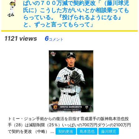
ぱいの７００万減で契約更改「（藤川球児
氏に）こうした方がいいとか相談乗っても
らっている。『投げられるようになる』
と、ずっと言ってもらって」
1121 views
6
コメント
トミー・ジョン手術からの復活を目指す育成選手の阪神島本浩也投
手（28）は減額制限（25％）いっぱいの700万円ダウンの2100万円
で契約を更改 （中略） ...
契約更改
島本浩也
藤川球児