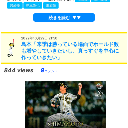
岩崎優
島本浩也
川原陸
続きを読む
▼▼
2022年10月29日 21:50
島本「来季は勝っている場面でホールド数
も増やしていきたいし、真っすぐを中心に
作っていきたい」
844 views
9
コメント