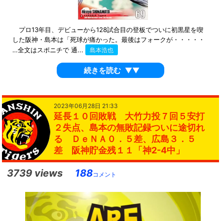
プロ13年目、デビューから128試合目の登板でついに初黒星を喫
した阪神・島本は「死球が痛かった。最後はフォークが・・・・・
…全文はスポニチで 通...
島本浩也
続きを読む
▼▼
2023年06月28日 21:33
延長１０回敗戦 大竹力投７回５安打
２失点、島本の無敗記録ついに途切れ
る ＤｅＮＡ０．５差、広島３．５
差 阪神貯金残１１「神2-4中」
3739 views
188
コメント