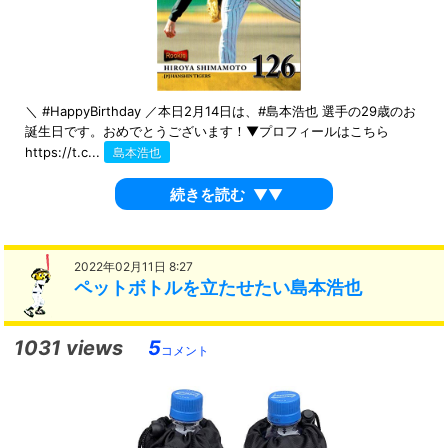
＼ #HappyBirthday ／本日2月14日は、#島本浩也 選手の29歳のお
誕生日です。おめでとうございます！▼プロフィールはこちら
https://t.c...
島本浩也
続きを読む
▼▼
2022年02月11日 8:27
ペットボトルを立たせたい島本浩也
1031 views
5
コメント