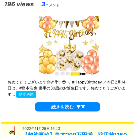
196 views
3
コメント
おめでとうございます🎂🎉💐✨😍 ＼ #HappyBirthday ／本日2月14
日は、#島本浩也 選手の30歳のお誕生日です。おめでとうございま
す...
島本浩也
続きを読む
▼▼
2022年11月25日 16:43
【契約更改】島本200万円増、渡辺雄1150