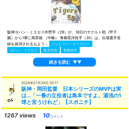
阪神ヨハン・ミエセス外野手（28）が、18日のヤクルト戦（甲子
園）から1軍に再昇格 （中略） 青柳晃洋投手（30）は、出場選手登
録を抹消されるもよう...
ジェレミー・ビーズリー
ヨハン・ミエセス
島本浩也
青柳晃洋
続きを読む
▼▼
2024年01月24日 20:17
阪神・岡田監督 日本シリーズのMVPは実
は…「一番の立役者は島本ですよ。湯浅の1
球と言うけれど」【スポニチ】
1267 views
10
コメント