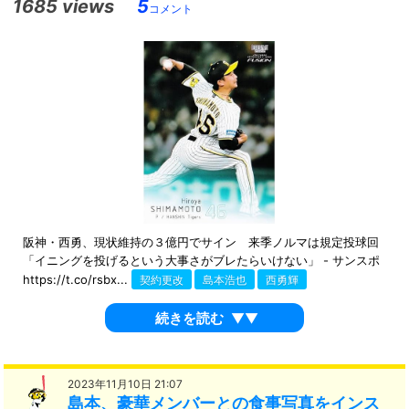
1685 views
5
コメント
阪神・西勇、現状維持の３億円でサイン 来季ノルマは規定投球回
「イニングを投げるという大事さがブレたらいけない」 - サンスポ
https://t.co/rsbx...
契約更改
島本浩也
西勇輝
続きを読む
▼▼
2023年11月10日 21:07
島本、豪華メンバーとの食事写真をインス