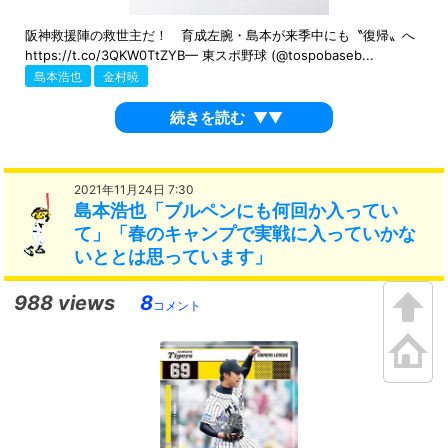
阪神救援陣の救世主だ！ 育成左腕・島本が来季中にも〝復帰〟へ
https://t.co/3QKW0TtZYB— 東スポ野球 (@tospobaseb...
島本浩也
金村暁
続きを読む
▼▼
2021年11月24日 7:30
島本浩也「ブルペンにも何回か入ってい
て」「春のキャンプで実戦に入っていかな
いととは思っています」
988 views
8
コメント