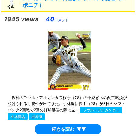
ポニチ）
1945 views
40
コメント
阪神のラウル・アルカンタラ投手（28）の中継ぎへの配置転換が
検討される可能性が出てきた。小林慶祐投手（28）が5日のソフト
バンク2回戦で7回の打球処理の際に左...
ラウル・アルカンタラ
小林慶祐
岩崎優
続きを読む
▼▼