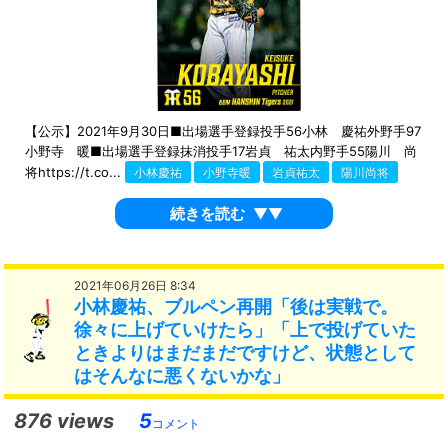
【公示】2021年9月30日■出場選手登録投手56小林 慶祐外野手97
小野寺 暖■出場選手登録抹消投手17岩貞 祐太内野手55陽川 尚
将https://t.co...
小林慶祐
小野寺暖
岩貞祐太
陽川尚将
続きを読む
▼▼
2021年06月26日 8:34
小林慶祐、ブルペン再開「後は実戦で。
徐々に上げていけたら」「上で投げていた
ときよりはまだまだですけど、状態として
はそんなに悪くないかな」
876 views
5
コメント