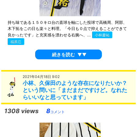
持ち味である１５０キロ台の直球を軸にした投球で高橋周、阿部、
木下拓をこの日も楽々と料理。「今日も０点で抑えることができて
良かったです」と充実感を漂わせる右腕へ、...
小林慶祐
福原忍
続きを読む
▼▼
2021年04月18日 9:02
小林、久保田のような存在になりたいか？
という問いに「まだまだですけど。なれた
らいいなと思っています」
1308 views
8
コメント