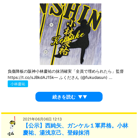
負傷降板の阪神小林慶祐の抹消確実「全員で埋められたら」監督
https://t.co/sJBkdAJ15k— ふくださん (@fukudasun) ...
小林慶祐
続きを読む
▼▼
2021年06月06日 12:13
【公示】西純矢、ガンケル１軍昇格。小林
慶祐、湯浅京己、登録抹消