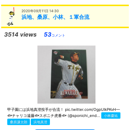
2020年09月11日 14:30
浜地、桑原、小林、１軍合流
3514 views
53
コメント
甲子園には浜地真澄投手が合流！ pic.twitter.com/OgpUlkPKvH—
🐟チャリコ遠藤🐟スポニチ虎番🐟 (@sponichi_end...
小林慶祐
桑原謙太朗
浜地真澄