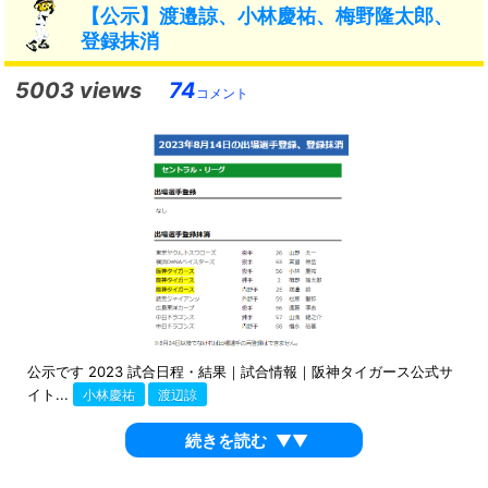
【公示】渡邉諒、小林慶祐、梅野隆太郎、
登録抹消
5003 views
74
コメント
公示です 2023 試合日程・結果｜試合情報｜阪神タイガース公式サ
イト...
小林慶祐
渡辺諒
続きを読む
▼▼