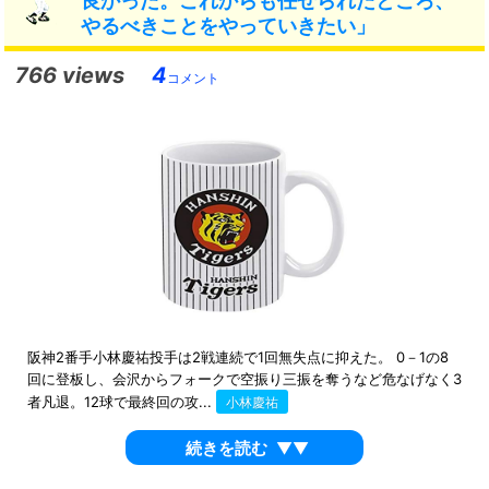
良かった。これからも任せられたところ、
やるべきことをやっていきたい」
766 views
4
コメント
阪神2番手小林慶祐投手は2戦連続で1回無失点に抑えた。 0－1の8
回に登板し、会沢からフォークで空振り三振を奪うなど危なげなく3
者凡退。12球で最終回の攻...
小林慶祐
続きを読む
▼▼