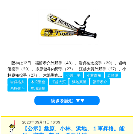
阪神は12日、福留孝介外野手（43）、岩貞祐太投手（29）、岩崎
優投手（29）、糸原健斗内野手（27）、江越大賀外野手（27）、小
林慶祐投手（27）、木浪聖也...
小川一平
小林慶祐
岩崎優
岩貞祐太
木浪聖也
江越大賀
浜地真澄
福留孝介
糸原健斗
馬場皐輔
続きを読む
▼▼
2020年09月11日 16:09
【公示】桑原、小林、浜地、１軍昇格。能