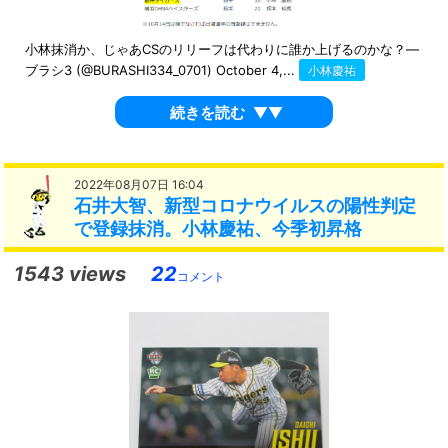
小林抹消か、じゃあCSのリリーフは代わりに誰か上げるのかな？—
ブラシ3 (@BURASHI334_0701) October 4,...
小林慶祐
続きを読む
▼▼
2022年08月07日 16:04
石井大智、新型コロナウイルスの陽性判定
で登録抹消。小林慶祐、今季初昇格
1543 views
22
コメント