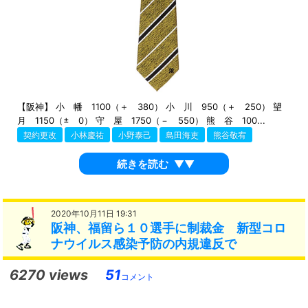
【阪神】 小 幡 1100（＋ 380） 小 川 950（＋ 250） 望
月 1150（± 0） 守 屋 1750（－ 550） 熊 谷 100...
契約更改
小林慶祐
小野泰己
島田海吏
熊谷敬宥
続きを読む
▼▼
2020年10月11日 19:31
阪神、福留ら１０選手に制裁金 新型コロ
ナウイルス感染予防の内規違反で
6270 views
51
コメント