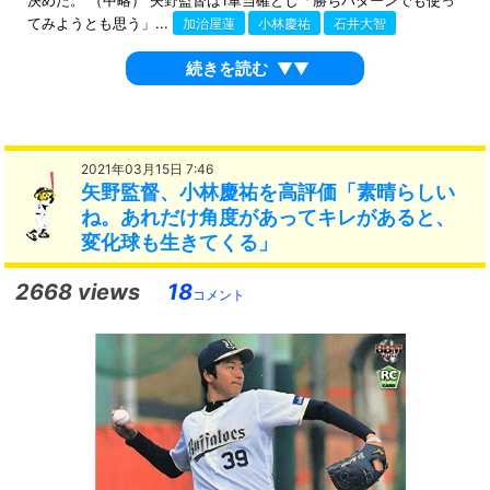
てみようとも思う」...
加治屋蓮
小林慶祐
石井大智
続きを読む
▼▼
2021年03月15日 7:46
矢野監督、小林慶祐を高評価「素晴らしい
ね。あれだけ角度があってキレがあると、
変化球も生きてくる」
2668 views
18
コメント