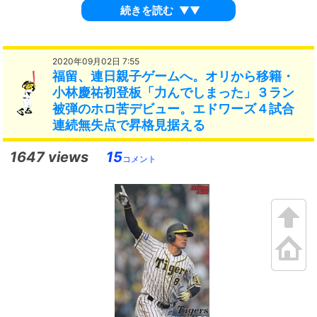
続きを読む
▼▼
2020年09月02日 7:55
福留、連日親子ゲームへ。オリから移籍・
小林慶祐初登板「力んでしまった」３ラン
被弾のホロ苦デビュー。エドワーズ４試合
連続無失点で昇格見据える
1647 views
15
コメント