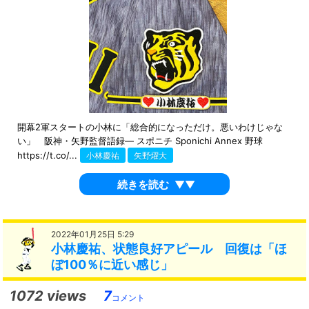
開幕2軍スタートの小林に「総合的になっただけ。悪いわけじゃな
い」 阪神・矢野監督語録― スポニチ Sponichi Annex 野球
https://t.co/...
小林慶祐
矢野燿大
続きを読む
▼▼
2022年01月25日 5:29
小林慶祐、状態良好アピール 回復は「ほ
ぼ100％に近い感じ」
1072 views
7
コメント