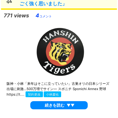
ごく強く思いました」
771 views
4
コメント
阪神・小林「来年はそこに立っていたい」古巣オリの日本シリーズ
出場に刺激…500万増でサイン― スポニチ Sponichi Annex 野球
https://t....
契約更改
小林慶祐
続きを読む
▼▼