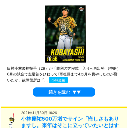
阪神小林慶祐投手（29）が「勝利の方程式」入りへ再出発 （中略）
6月の試合で左足首をひねって1軍復帰まで4カ月を費やしたのが響
いたが、故障箇所は「...
小林慶祐
続きを読む
▼▼
2021年11月30日 19:26
小林慶祐500万増でサイン「悔しさもあり
ますし。来年はそこに立っていたいとはす