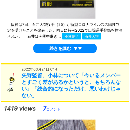
阪神は7日、石井大智投手（25）が新型コロナウイルスの陽性判
定を受けたことを発表した。同日に特例2022で出場選手登録を抹消
された。 石井は今季中継ぎ...
小林慶祐
石井大智
続きを読む
▼▼
2022年03月24日 6:14
矢野監督、小林について「今いるメンバー
とすごく差があるかというと、もちろんな
い」「総合的になっただけ。悪いわけじゃ
ない」
1419 views
7
コメント