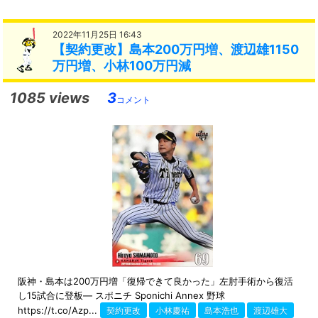
2022年11月25日 16:43
【契約更改】島本200万円増、渡辺雄1150
万円増、小林100万円減
1085 views
3
コメント
阪神・島本は200万円増「復帰できて良かった」左肘手術から復活
し15試合に登板― スポニチ Sponichi Annex 野球
https://t.co/Azp...
契約更改
小林慶祐
島本浩也
渡辺雄大