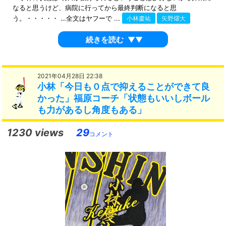
なると思うけど、病院に行ってから最終判断になると思
う。・・・・・ …全文はヤフーで ...
小林慶祐
矢野燿大
続きを読む
▼▼
2021年04月28日 22:38
小林「今日も０点で抑えることができて良
かった」福原コーチ「状態もいいしボール
も力があるし角度もある」
1230 views
29
コメント