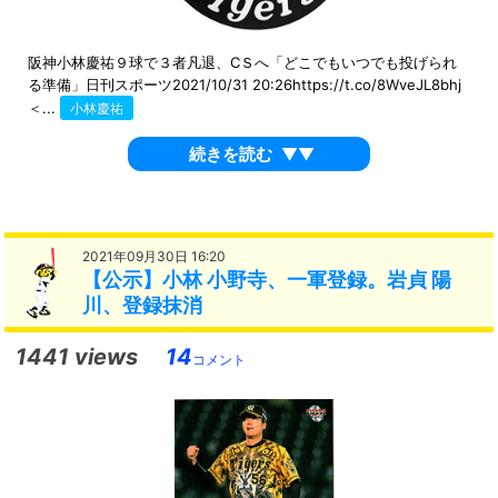
阪神小林慶祐９球で３者凡退、CＳへ「どこでもいつでも投げられ
る準備」日刊スポーツ2021/10/31 20:26https://t.co/8WveJL8bhj
＜...
小林慶祐
続きを読む
▼▼
2021年09月30日 16:20
【公示】小林 小野寺、一軍登録。岩貞 陽
川、登録抹消
1441 views
14
コメント