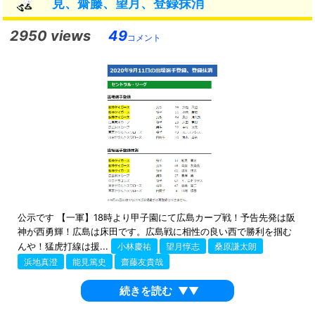
見、齋藤、望月、登録抹消
2950 views
49
コメント
公示です 【一軍】18時より甲子園にて広島カープ戦！予告先発は阪
神が西勇輝！広島は床田です。広島戦に相性の良い西で勝利を掴む
んや！猛虎打線は援...
小林慶祐
望月惇志
桑原謙太朗
浜地真澄
能見篤史
齋藤友貴哉
続きを読む
▼▼