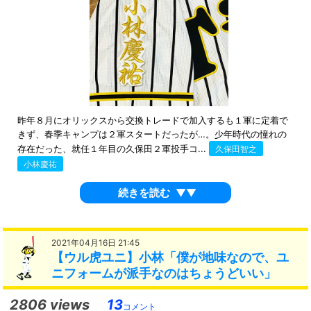
昨年８月にオリックスから交換トレードで加入するも１軍に定着で
きず、春季キャンプは２軍スタートだったが…。少年時代の憧れの
存在だった、就任１年目の久保田２軍投手コ...
久保田智之
小林慶祐
続きを読む
▼▼
2021年04月16日 21:45
【ウル虎ユニ】小林「僕が地味なので、ユ
ニフォームが派手なのはちょうどいい」
2806 views
13
コメント