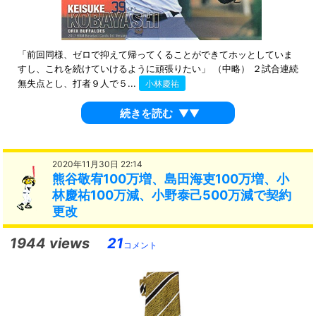
「前回同様、ゼロで抑えて帰ってくることができてホッとしていま
すし、これを続けていけるように頑張りたい」 （中略） ２試合連続
無失点とし、打者９人で５...
小林慶祐
続きを読む
▼▼
2020年11月30日 22:14
熊谷敬宥100万増、島田海吏100万増、小
林慶祐100万減、小野泰己500万減で契約
更改
1944 views
21
コメント