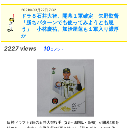
2021年03月22日 7:32
ドラ８石井大智、開幕１軍確定 矢野監督
「勝ちパターンでも使ってみようとも思
う」 小林慶祐、加治屋蓮も１軍入り濃厚
か
2227 views
10
コメント
阪神ドラフト8位の石井大智投手（23＝四国IL・高知）が開幕1軍を
決めた。 （中略） 矢野監督は1軍当確とし「勝ちパターンでも使っ