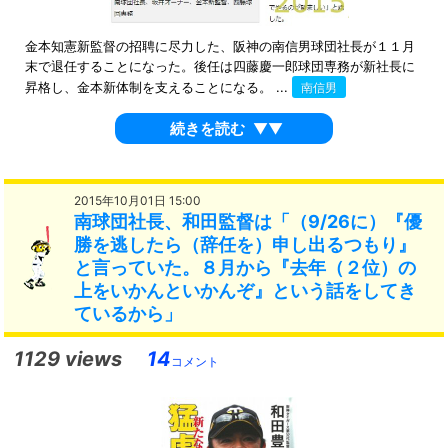
金本知憲新監督の招聘に尽力した、阪神の南信男球団社長が１１月
末で退任することになった。後任は四藤慶一郎球団専務が新社長に
昇格し、金本新体制を支えることになる。 ...
南信男
続きを読む
▼▼
2015年10月01日 15:00
南球団社長、和田監督は「（9/26に）『優
勝を逃したら（辞任を）申し出るつもり』
と言っていた。８月から『去年（２位）の
上をいかんといかんぞ』という話をしてき
ているから」
1129 views
14
コメント