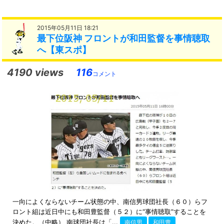
2015年05月11日 18:21
最下位阪神 フロントが和田監督を事情聴取
へ【東スポ】
4190 views
116
コメント
一向によくならないチーム状態の中、南信男球団社長（６０）らフ
ロント組は近日中にも和田豊監督（５２）に“事情聴取”することを
決めた。（中略） 南球団社長は「...
南信男
和田豊