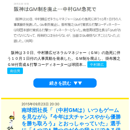
阪神は３０日、中村勝広ゼネラルマネジャー（ＧＭ）の急死に伴
う１０月１日付の人事異動を発表した。ＧＭ制を廃止し、掛布雅之
ＧＭ付育成＆打撃コーディネーターは球団本...
中村勝広
南信男
続きを読む
▼▼
2015年09月23日 20:30
南球団社長「（中村GMは）いつもゲーム
を見ながら『今年は大チャンスやから優勝
を勝ち取ろう』とおっしゃっていた」選手