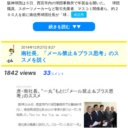
阪神球団は５日、西宮市内の球団事務所で年賀会を開いた。 球団
職員、スポーツメーカーなど取引先業者、マスコミ関係者ら、約２
００人を前に南信男球団社長が「球...
南信男
続きを読む
▼▼
2014年12月27日 8:27
南社長、「メール禁止＆プラス思考」のス
スメを説く
1842 views
33
コメント