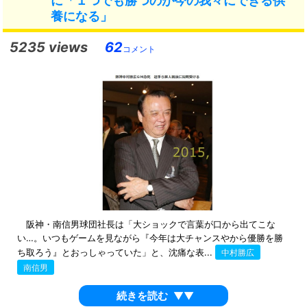
に「１つでも勝つのが今の我々にできる供
養になる」
5235 views
62
コメント
阪神・南信男球団社長は「大ショックで言葉が口から出てこな
い…。いつもゲームを見ながら『今年は大チャンスやから優勝を勝
ち取ろう』とおっしゃっていた」と、沈痛な表...
中村勝広
南信男
続きを読む
▼▼