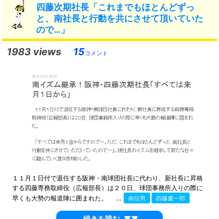
四藤次期社長「これまでもほとんどずっ
と、南社長と行動を共にさせて頂いていた
ので…」
1983 views
15
コメント
１１月１日付で退任する阪神・南球団社長に代わり、新社長に昇格
する四藤専務取締役（広報部長）は２０日、球団事務所入りの際に
早くも大勢の報道陣に囲まれた。 ...
南信男
四藤慶一郎
続きを読む
▼▼