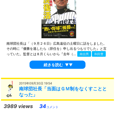
南球団社長は「（９月２６日）広島遠征の土曜日に話をしました。
その時に『優勝を逃したら（辞任を）申し出るつもりでした』と言
っていた。監督とは８月くらいから『去年（...
南信男
和田豊
続きを読む
▼▼
2015年09月30日 19:54
南球団社長「当面はＧＭ制をなくすことと
なった」
3989 views
34
コメント