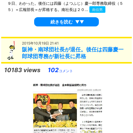
９日、わかった。後任には四藤（よつふじ）慶一郎専務取締役（５
５）＝広報部長＝が昇格する。南社長は２０...
南信男
続きを読む
▼▼
2015年10月19日 21:41
阪神・南球団社長が退任。後任は四藤慶一
郎球団専務が新社長に昇格
10183 views
102
コメント