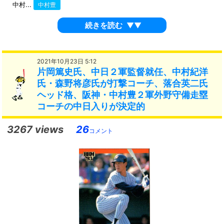
中村...
中村豊
続きを読む
▼▼
2021年10月23日 5:12
片岡篤史氏、中日２軍監督就任、中村紀洋
氏・森野将彦氏が打撃コーチ、落合英二氏
ヘッド格、阪神・中村豊２軍外野守備走塁
コーチの中日入りが決定的
3267 views
26
コメント