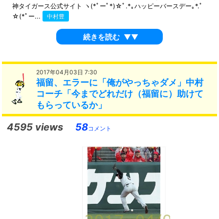
神タイガース公式サイト ヽ(*ﾟーﾟ*)☆ﾟ.*｡ハッピーバースデー｡*.ﾟ
☆(*ﾟー...
中村豊
続きを読む
▼▼
2017年04月03日 7:30
福留、エラーに「俺がやっちゃダメ」中村
コーチ「今までどれだけ（福留に）助けて
もらっているか」
4595 views
58
コメント