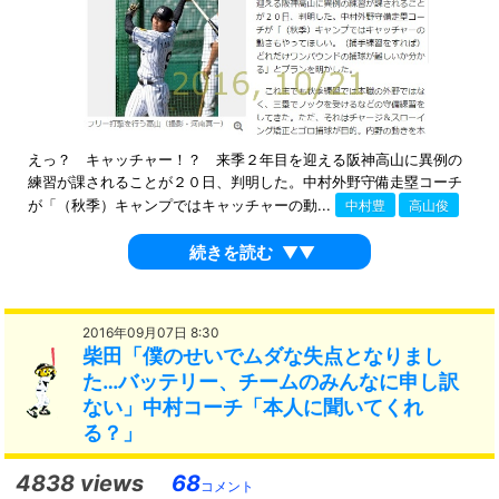
えっ？ キャッチャー！？ 来季２年目を迎える阪神高山に異例の
練習が課されることが２０日、判明した。中村外野守備走塁コーチ
が「（秋季）キャンプではキャッチャーの動...
中村豊
高山俊
続きを読む
▼▼
2016年09月07日 8:30
柴田「僕のせいでムダな失点となりまし
た…バッテリー、チームのみんなに申し訳
ない」中村コーチ「本人に聞いてくれ
る？」
4838 views
68
コメント