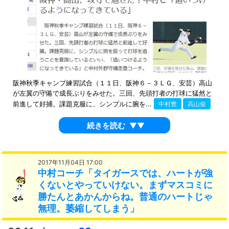
阪神秋季キャンプ練習試合（１１日、阪神６－３ＬＧ、安芸）高山
が左翼の守備で成長ぶりをみせた。三回、先頭打者の打球に猛然と
前進して好捕。課題克服に、シンプルに腕を...
中村豊
高山俊
続きを読む
▼▼
2017年11月04日 17:00
中村コーチ「タイガースでは、ハートが強
くないとやっていけない。まずマスコミに
勝たんとあかんからね。普通のハートじゃ
無理。萎縮してしまう」