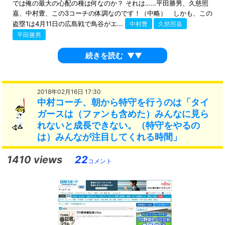
では俺の最大の心配の種は何なのか？ それは……平田勝男、久慈照
嘉、中村豊、この3コーチの体調なのです！（中略） しかも、この
盗塁1は4月11日の広島戦で鳥谷がエ...
中村豊
久慈照嘉
平田勝男
続きを読む
▼▼
2018年02月16日 17:30
中村コーチ、朝から特守を行うのは「タイ
ガースは（ファンも含めた）みんなに見ら
れないと成長できない。（特守をやるの
は）みんなが注目してくれる時間」
1410 views
22
コメント