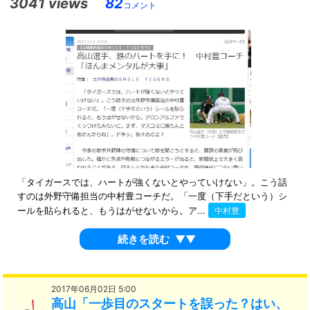
3041 views
82
コメント
「タイガースでは、ハートが強くないとやっていけない」。こう話
すのは外野守備担当の中村豊コーチだ。「一度（下手だという）シ
ールを貼られると、もうはがせないから。ア...
中村豊
続きを読む
▼▼
2017年06月02日 5:00
高山「一歩目のスタートを誤った？はい、