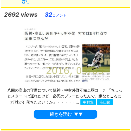
か」
2692 views
32
コメント
八回の高山の守備について阪神・中村外野守備走塁コーチ 「ちょっ
とスタートは遅れたけど、必死のプレーだったんで。嫌なところに
（打球が）落ちたというか」・・・・・...
中村豊
高山俊
続きを読む
▼▼