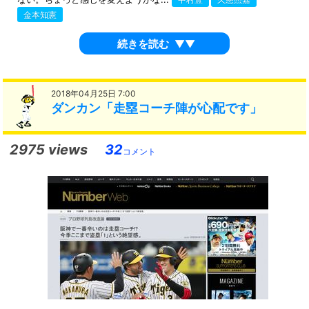
中村豊
久慈照嘉
金本知憲
続きを読む
▼▼
2018年04月25日 7:00
ダンカン「走塁コーチ陣が心配です」
2975 views
32
コメント