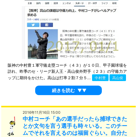
阪神の中村豊１軍守備走塁コーチ（４３）が１０日、甲子園球場を
訪れ、昨季のセ・リーグ新人王・高山俊外野手（２３）の守備力ア
ップに期待をかけた。高山は打率２割７分５...
中村豊
高山俊
続きを読む
▼▼
2016年11月16日 15:00
中村コーチ「あの選手だったら捕球できた
とか文句を言う選手も時々いる。このチー
ムでそれを言えるのは福留ぐらい。自分た