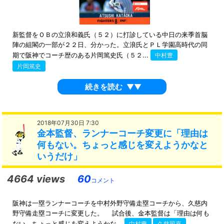
新監督をＯＢの立浪和義氏（５２）に打診している中日の来季首脳
陣の組閣の一部が２２日、分かった。立浪氏とＰＬ学園高時代の同
期で阪神でコーチ歴のある片岡篤史氏（５２...
中村豊
片岡篤史
続きを読む
▼▼
2018年07月30日 7:30
金本監督、ランナーコーチ変更に「理由は
何もない。ちょっと感じを変えようかなと
いうだけ」
4664 views
60
コメント
阪神は一塁ランナーコーチを中村外野守備走塁コーチから、久慈内
野守備走塁コーチに変更した。 試合後、金本監督は「理由は何も
ない。ちょっと感じを変えようかな...