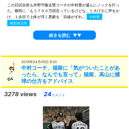
この日試合前も外野守備走塁コーチの中村豊が盛んにノックを打っ
た。横田に「もう７００万回言っているけどな」と大げさに声をか
け、１歩目で上体が浮く悪癖を「目線がずれ...
中村豊
横田慎太郎
続きを読む
▼▼
2016年04月06日 9:30
中村コーチ、福留に「気がついたことがあ
ったら、なんでも言って」福留、高山に捕
球の仕方をアドバイス
3278 views
24
コメント