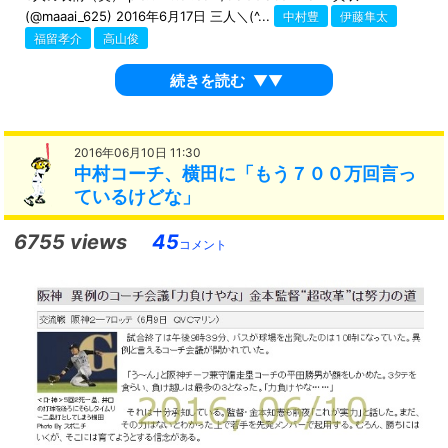
(@maaai_625) 2016年6月17日 三人＼(^...
中村豊
伊藤隼太
福留孝介
高山俊
続きを読む
▼▼
2016年06月10日 11:30
中村コーチ、横田に「もう７００万回言っ
ているけどな」
6755 views
45
コメント