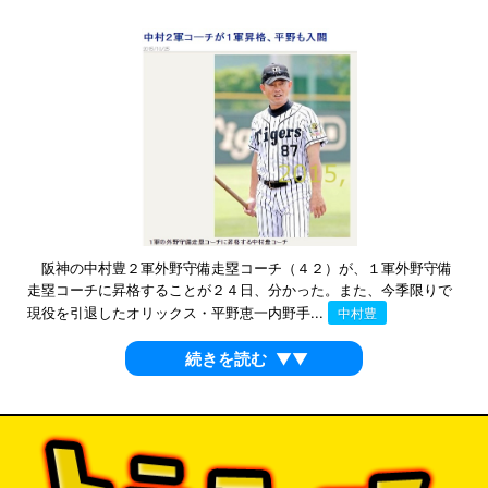
阪神の中村豊２軍外野守備走塁コーチ（４２）が、１軍外野守備
走塁コーチに昇格することが２４日、分かった。また、今季限りで
現役を引退したオリックス・平野恵一内野手...
中村豊
続きを読む
▼▼