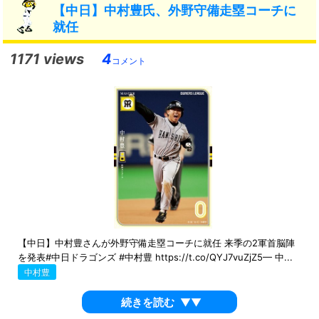
【中日】中村豊氏、外野守備走塁コーチに
就任
1171 views
4
コメント
【中日】中村豊さんが外野守備走塁コーチに就任 来季の2軍首脳陣
を発表#中日ドラゴンズ #中村豊 https://t.co/QYJ7vuZjZ5— 中...
中村豊
続きを読む
▼▼