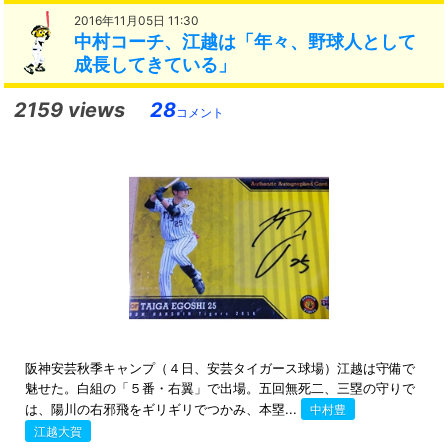
2016年11月05日 11:30
中村コーチ、江越は「年々、野球人として
成長してきている」
2159 views
28
コメント
阪神安芸秋季キャンプ（４日、安芸タイガース球場）江越は守備で
魅せた。白組の「５番・右翼」で出場。五回無死二、三塁の守りで
は、陽川の右邪飛をギリギリでつかみ、本塁...
中村豊
江越大賀