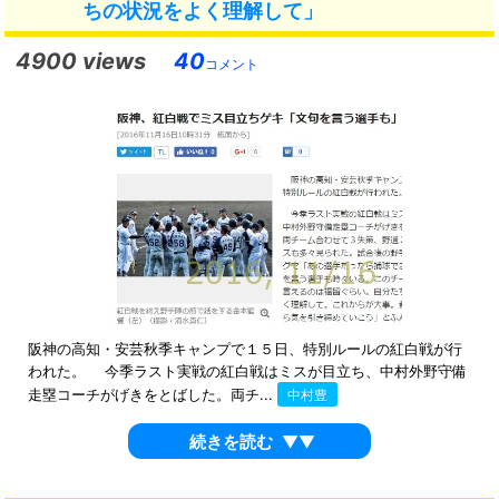
ちの状況をよく理解して」
4900 views
40
コメント
阪神の高知・安芸秋季キャンプで１５日、特別ルールの紅白戦が行
われた。 今季ラスト実戦の紅白戦はミスが目立ち、中村外野守備
走塁コーチがげきをとばした。両チ...
中村豊
続きを読む
▼▼