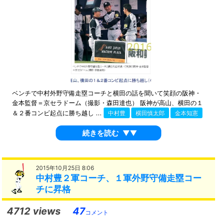
ベンチで中村外野守備走塁コーチと横田の話を聞いて笑顔の阪神・
金本監督＝京セラドーム（撮影・森田達也） 阪神が高山、横田の１
＆２番コンビ起点に勝ち越し ...
中村豊
横田慎太郎
金本知憲
続きを読む
▼▼
2015年10月25日 8:06
中村豊２軍コーチ、１軍外野守備走塁コー
チに昇格
4712 views
47
コメント