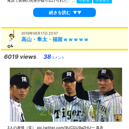
尾浜で異例の光景が繰り広げられた。 ...
中村豊
中谷将大
続きを読む
▼▼
2016年06月17日 23:57
高山・隼太・福留ｗｗｗｗｗ
6019 views
38
コメント
3人の表情（笑） pic.twitter.com/9UCGU9aZHU— 真衣