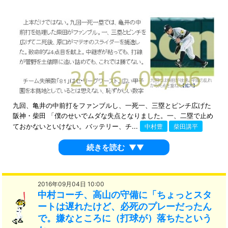
九回、亀井の中前打をファンブルし、一死一、三塁とピンチ広げた
阪神・柴田 「僕のせいでムダな失点となりました。一、二塁で止め
ておかないといけない。バッテリー、チ...
中村豊
柴田講平
続きを読む
▼▼
2016年09月04日 10:00
中村コーチ、高山の守備に「ちょっとスタ
ートは遅れたけど、必死のプレーだったん
で。嫌なところに（打球が）落ちたという