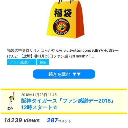
福袋の中身ロサリオばっかやんw pic.twitter.com/9dBYVHd3t9—
けんと 【虎垢】@11月23日ファン感 (@HanshinF...
ファン感謝デー
福袋
続きを読む
▼▼
2018年11月23日 11:45
阪神タイガース『ファン感謝デー2018』
12時スタート☆
14239 views
287
コメント