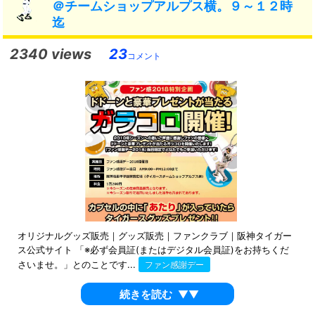
＠チームショップアルプス横。９～１２時
迄
2340 views
23
コメント
オリジナルグッズ販売｜グッズ販売｜ファンクラブ｜阪神タイガー
ス公式サイト 「※必ず会員証(またはデジタル会員証)をお持ちくだ
さいませ。」とのことです...
ファン感謝デー
続きを読む
▼▼