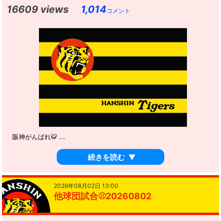
16609 views
1,014
コメント
阪神がんばれ🐯 ...
続きを読む
▼
2026年08月02日 13:00
他球団試合⚾️20260802