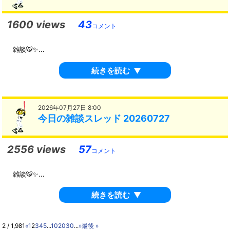
1600 views
43
コメント
雑談🐯✨...
続きを読む
▼
2026年07月27日 8:00
今日の雑談スレッド 20260727
2556 views
57
コメント
雑談🐯✨...
続きを読む
▼
2 / 1,981
«
1
2
3
4
5
...
10
20
30
...
»
最後 »