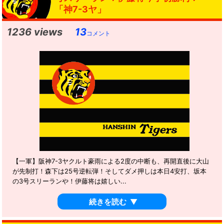
「神7-3ヤ」
1236 views
13
コメント
【一軍】阪神7-3ヤクルト豪雨による2度の中断も、再開直後に大山
が先制打！森下は25号逆転弾！そしてダメ押しは本日4安打、坂本
の3号スリーランや！伊藤将は嬉しい...
続きを読む
▼