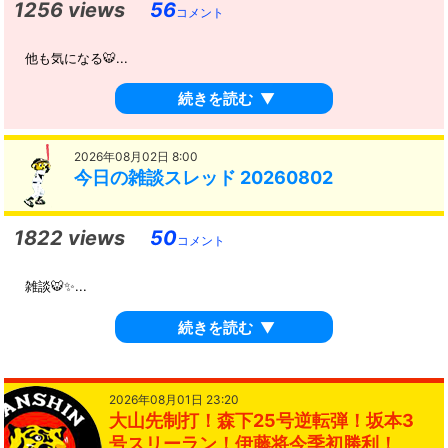
1256 views
56
コメント
他も気になる🐯...
続きを読む
▼
2026年08月02日 8:00
今日の雑談スレッド 20260802
1822 views
50
コメント
雑談🐯✨...
続きを読む
▼
2026年08月01日 23:20
大山先制打！森下25号逆転弾！坂本3
号スリーラン！伊藤将今季初勝利！