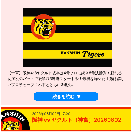
【一軍】阪神4-3ヤクルト坂本は4号ソロに続き5号決勝弾！頼れる
女房役のバットで後半戦3連勝スタートや！最後を締めた工藤は嬉し
いプロ初セーブ！木下とともに3連投...
続きを読む
▼
2026年08月02日 17:00
阪神 vs ヤクルト（神宮）20260802