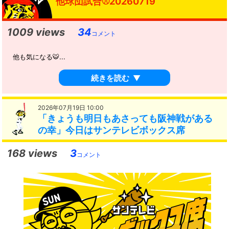
他球団試合⚾️20260719
1009 views
34
コメント
他も気になる🐯...
続きを読む
▼
2026年07月19日 10:00
「きょうも明日もあさっても阪神戦がある
の幸」今日はサンテレビボックス席
168 views
3
コメント