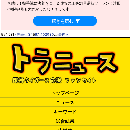
ち越し！投手戦に決着をつける佐藤の圧巻21号逆転ツーラン！濱田
の移籍1号も大きかったわ！そして木...
続きを読む
▼
5 / 1,981
« 先頭
«
...
3
4
5
6
7
...
10
20
30
...
»
最後 »
トップページ
ニュース
キーワード
試合結果