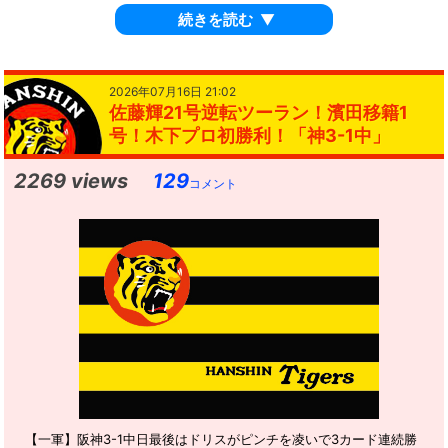
続きを読む
▼
2026年07月16日 21:02
佐藤輝21号逆転ツーラン！濱田移籍1
号！木下プロ初勝利！「神3-1中」
2269 views
129
コメント
【一軍】阪神3-1中日最後はドリスがピンチを凌いで3カード連続勝