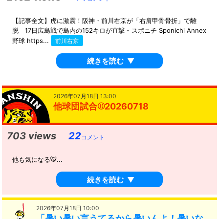
【記事全文】虎に激震！阪神・前川右京が「右肩甲骨骨折」で離
脱 17日広島戦で島内の152キロが直撃 - スポニチ Sponichi Annex
野球 https...
前川右京
続きを読む
▼
2026年07月18日 13:00
他球団試合⚾️20260718
703 views
22
コメント
他も気になる🐯...
続きを読む
▼
2026年07月18日 10:00
「暑い暑い言うてるから暑いんよ！暑いな