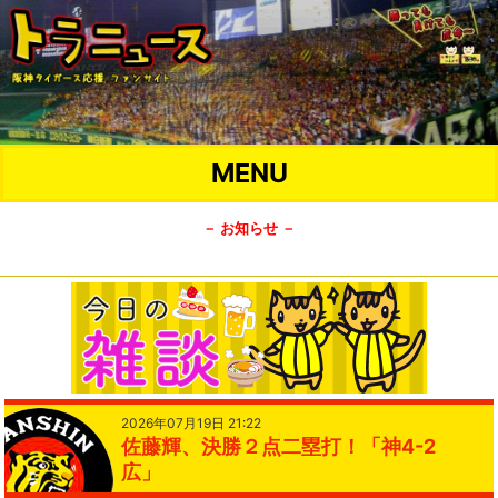
MENU
－ お知らせ －
2026年07月19日 21:22
佐藤輝、決勝２点二塁打！「神4-2
広」