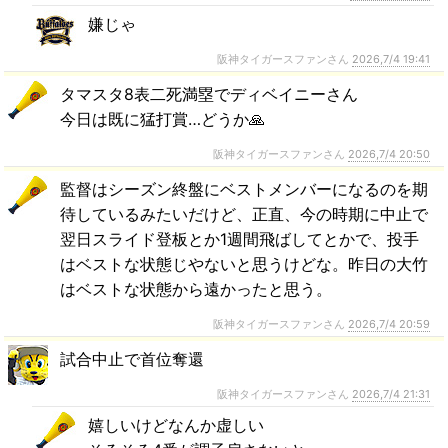
嫌じゃ
阪神タイガースファンさん
2026,7/4 19:41
タマスタ8表二死満塁でディベイニーさん
今日は既に猛打賞…どうか🙏
阪神タイガースファンさん
2026,7/4 20:50
監督はシーズン終盤にベストメンバーになるのを期
待しているみたいだけど、正直、今の時期に中止で
翌日スライド登板とか1週間飛ばしてとかで、投手
はベストな状態じやないと思うけどな。昨日の大竹
はベストな状態から遠かったと思う。
阪神タイガースファンさん
2026,7/4 20:59
試合中止で首位奪還
阪神タイガースファンさん
2026,7/4 21:31
嬉しいけどなんか虚しい