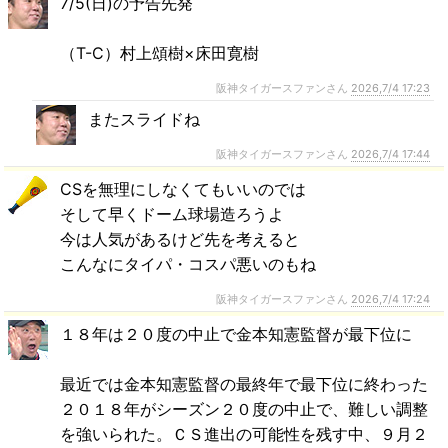
7/5(日)の予告先発
（T-C）村上頌樹×床田寛樹
阪神タイガースファンさん
2026,7/4 17:23
またスライドね
阪神タイガースファンさん
2026,7/4 17:44
CSを無理にしなくてもいいのでは
そして早くドーム球場造ろうよ
今は人気があるけど先を考えると
こんなにタイパ・コスパ悪いのもね
阪神タイガースファンさん
2026,7/4 17:24
１８年は２０度の中止で金本知憲監督が最下位に
最近では金本知憲監督の最終年で最下位に終わった
２０１８年がシーズン２０度の中止で、難しい調整
を強いられた。ＣＳ進出の可能性を残す中、９月２