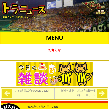
MENU
－ お知らせ －
←
他球団試合⚾️20260523
阪神4連勝！村上完封勝利
「神3-0巨」
→
2026年05月23日 17:00