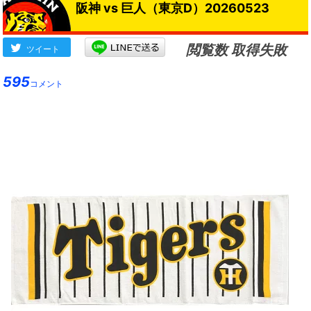
阪神 vs 巨人（東京D）20260523
閲覧数 取得失敗
ツイート
595
コメント