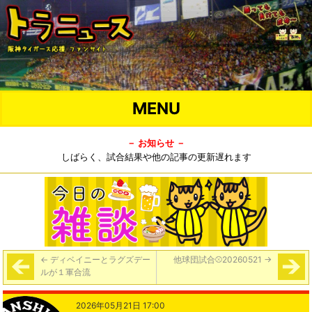
MENU
－ お知らせ －
しばらく、試合結果や他の記事の更新遅れます
←
ディベイニーとラグズデー
他球団試合⚾️20260521
→
ルが１軍合流
2026年05月21日 17:00