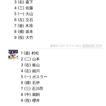
3 (右) 森下
4 (三) 佐藤
5 (一) 大山
6 (左) 立石
7 (遊) 木浪
8 (捕) 坂本
9 (投) 大竹
阪神タイガースファンさん
2026,5/21 17:17
1 (遊) 村松
2 (二) 山本
3 (右) 板山
4 (左) 細川
5 (一) ボスラー
6 (捕) 石伊
7 (三) 石川昂
8 (中) 鵜飼
9 (投) 櫻井