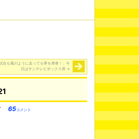
試合も風のように走ってセ界を席巻！」今
日はサンテレビボックス席
→
21
65
コメント