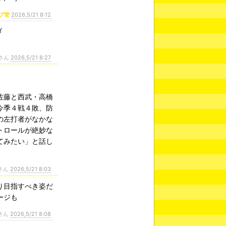
ブ管
2026,5/21 8:12
ィ
さん
2026,5/21 8:27
佐藤と西武・高橋
今季４戦４敗、防
の左打者がなかな
トロールが絶妙な
てみたい」と話し
さん
2026,5/21 8:03
り目指すべき姿だ
ージも
さん
2026,5/21 8:08