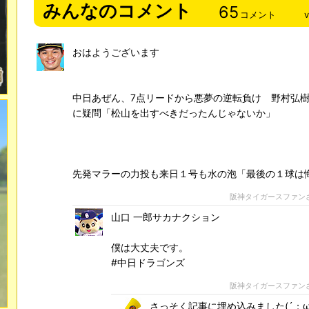
みんなのコメント
65
コメント
おはようございます
中日あぜん、7点リードから悪夢の逆転負け 野村弘樹
に疑問「松山を出すべきだったんじゃないか」
先発マラーの力投も来日１号も水の泡「最後の１球は
阪神タイガースファン
山口 一郎サカナクション
僕は大丈夫です。
#中日ドラゴンズ
阪神タイガースファン
さっそく記事に埋め込みました(´；ω