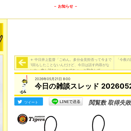
－ お知らせ －
←
中日井上監督「ごめん。多分会見拒否って今まで
「今夜の
1回もしたことないんだけど、今日は話す内容がな
いわ。申し訳ない。それでちょっと勘弁して」
2026年05月21日 8:00
今日の雑談スレッド 202605
閲覧数 取得失敗
ツイート