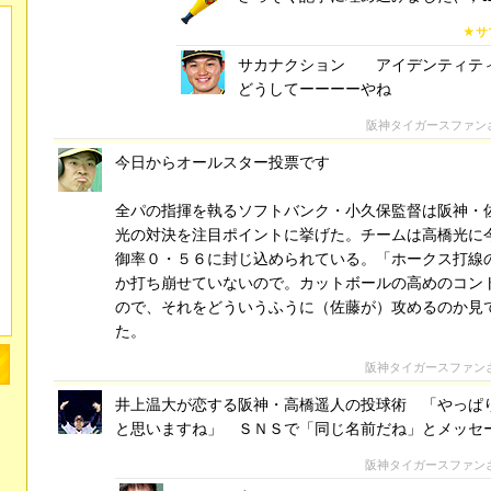
★サ
サカナクション アイデンティテ
どうしてーーーーやね
阪神タイガースファン
今日からオールスター投票です
全パの指揮を執るソフトバンク・小久保監督は阪神・
光の対決を注目ポイントに挙げた。チームは高橋光に
御率０・５６に封じ込められている。「ホークス打線
か打ち崩せていないので。カットボールの高めのコン
ので、それをどういうふうに（佐藤が）攻めるのか見
た。
阪神タイガースファン
井上温大が恋する阪神・高橋遥人の投球術 「やっぱ
と思いますね」 ＳＮＳで「同じ名前だね」とメッセ
阪神タイガースファン