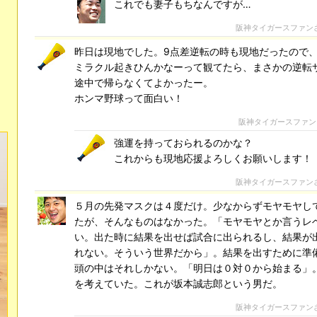
これでも妻子もちなんですが…
阪神タイガースファン
昨日は現地でした。9点差逆転の時も現地だったので
ミラクル起きひんかなーって観てたら、まさかの逆転
途中で帰らなくてよかったー。
ホンマ野球って面白い！
阪神タイガースファン
強運を持っておられるのかな？
これからも現地応援よろしくお願いします！
阪神タイガースファン
５月の先発マスクは４度だけ。少なからずモヤモヤし
たが、そんなものはなかった。「モヤモヤとか言うレ
い。出た時に結果を出せば試合に出られるし、結果が
れない。そういう世界だから」。結果を出すために準
頭の中はそれしかない。「明日は０対０から始まる」
を考えていた。これが坂本誠志郎という男だ。
阪神タイガースファン