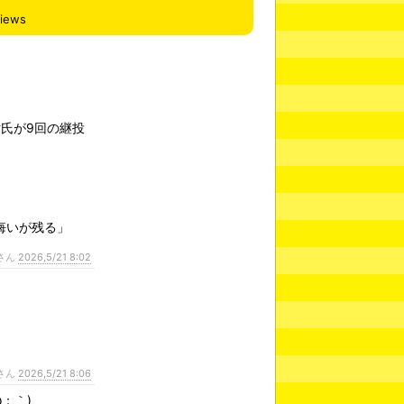
views
氏が9回の継投
悔いが残る」
さん
2026,5/21 8:02
さん
2026,5/21 8:06
；｀)