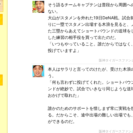
そう語るチームキャプテンは普段から周囲へ
ない。
大山がスタメンを外れた19日DeNA戦。試合
りに一塁でスタメン出場する木浪を見ると、
た三塁からあえてショートバウンドの送球を
した練習の相手役を買って出たのだ。
「いつもやっていること。誰だからではなく
投げていますよ」
阪神タイガースファン
本人はサラリと言ってのけたが、受けた木浪
う。
「何も言わずに投げてくれた。ショートバウ
ンドが絶妙で。試合でいきなり同じような送
おかげで取れた」
誰かのためのサポートを惜しまず常に実戦を
る。だからこそ、途中出場の難しい出場でも
ができるのだ。
阪神タイガースファン