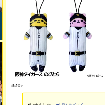
雑談🐯✨
僕は大丈夫です。
#中日ドラゴンズ