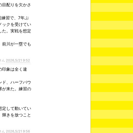
の目配りを欠かさ
前練習で、7年ぶ
ノックを受けてい
した。実戦を想定
、前川が一塁でも
さん
2026,5/21 9:52
の印象は全く違
ンド、ハーフバウ
球が来た。練習の
想定して動いてい
、輝きを放つこと
さん
2026,5/21 9:56