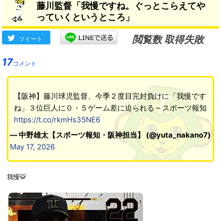
藤川監督「我慢ですね。ぐっとこらえてや
っていくというところ」
閲覧数 取得失敗
ツイート
17
コメント
【阪神】藤川球児監督、今季２度目完封負けに「我慢です
ね」３位巨人に０・５ゲーム差に迫られる – スポーツ報知
https://t.co/rkmHs35NE6
— 中野雄太【スポーツ報知・阪神担当】 (@yuta_nakano7)
May 17, 2026
我慢🐯