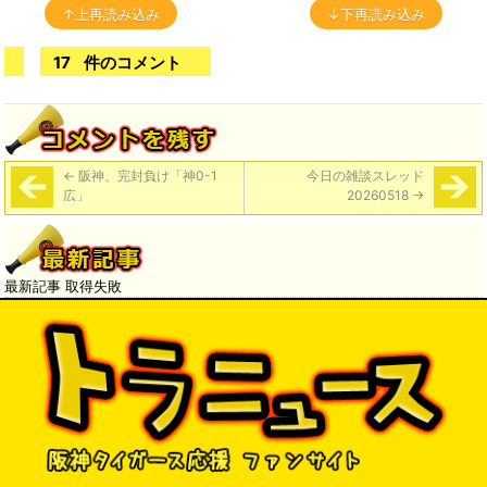
↑上再読み込み
↓下再読み込み
17
件のコメント
←
阪神、完封負け「神0-1
今日の雑談スレッド
広」
20260518
→
最新記事 取得失敗