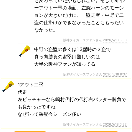
も変わっていたかもしれない。そして8回ノ
ーアウト一塁の場面。左腕ハーンのモーシ
ョンが大きいだけに、一塁走者・中野で二
盗の仕掛けができなかったことももったい
なかった。
阪神タイガースファンさん
2026,5/18 5:58
中野の盗塁の多くは1.3塁時の２盗で
真っ向勝負の盗塁は難しいのは
大半の阪神ファンが知ってる
阪神タイガースファンさん
2026,5/18 8:37
1アウト二塁
代走
左ピッチャーなら嶋村代打の代打右バッター勝負で
も良かったですね
なぜ?って采配今シーズン多い
阪神タイガースファンさん
2026,5/18 6:32