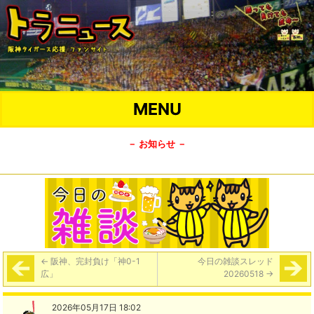
MENU
－ お知らせ －
←
阪神、完封負け「神0-1
今日の雑談スレッド
広」
20260518
→
2026年05月17日 18:02