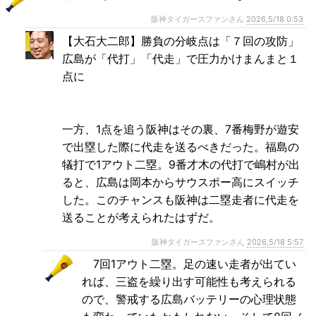
阪神タイガースファンさん
2026,5/18 0:53
【大石大二郎】勝負の分岐点は「７回の攻防」
広島が「代打」「代走」で圧力かけまんまと１
点に
一方、1点を追う阪神はその裏、7番梅野が遊安
で出塁した際に代走を送るべきだった。福島の
犠打で1アウト二塁。9番才木の代打で嶋村が出
ると、広島は岡本からサウスポー高にスイッチ
した。このチャンスも阪神は二塁走者に代走を
送ることが考えられたはずだ。
阪神タイガースファンさん
2026,5/18 5:57
7回1アウト二塁。足の速い走者が出てい
れば、三盗を繰り出す可能性も考えられる
ので、警戒する広島バッテリーの心理状態