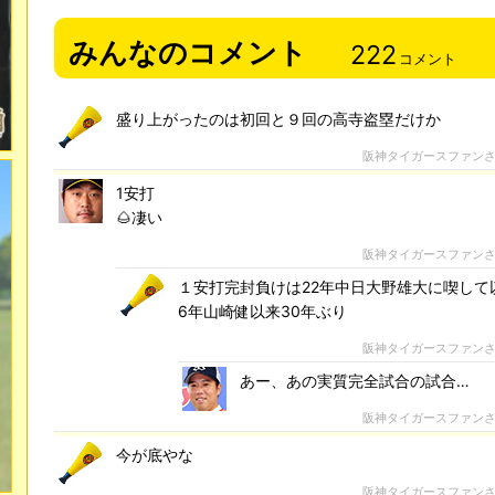
みんなのコメント
222
コメント
盛り上がったのは初回と９回の高寺盗塁だけか
阪神タイガースファン
1安打
🌰凄い
阪神タイガースファン
１安打完封負けは22年中日大野雄大に喫して
6年山崎健以来30年ぶり
阪神タイガースファン
あー、あの実質完全試合の試合…
阪神タイガースファン
今が底やな
阪神タイガースファン