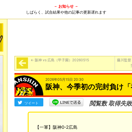
－ お知らせ －
しばらく、試合結果や他の記事の更新遅れます
←
阪神 vs 広島（甲子園）20260515
藤川監督
2026年05月15日 20:30
阪神、今季初の完封負け「神
閲覧数 取得失敗
ツイート
【一軍】阪神0-2広島