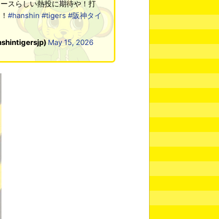
エースらしい熱投に期待や！打
ー！
#hanshin
#tigers
#阪神タイ
tigersjp)
May 15, 2026