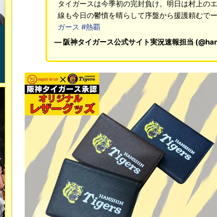
タイガースは今季初の完封負け。明日は村上の
線も今日の鬱憤を晴らして序盤から援護頼むで
ガース
#熱覇
— 阪神タイガース公式サイト実況速報担当 (@hanshin