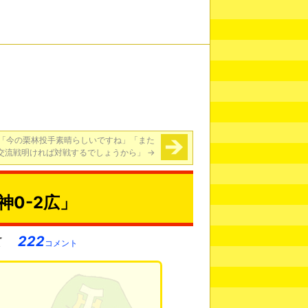
「今の栗林投手素晴らしいですね」「また
交流戦明ければ対戦するでしょうから」
→
0-2広」
222
コメント