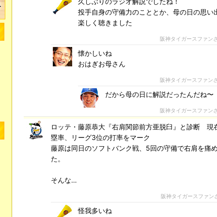
久しぶりのラジオ解説でしたね！
投手自身の守備力のこととか、母の日の思い
楽しく聴きました
阪神タイガースファン
懐かしいね
おはぎお母さん
阪神タイガースファン
だから母の日に解説だったんだね〜
阪神タイガースファン
ロッテ・藤原恭大『右肩関節前方亜脱臼』と診断 現
塁率、リーグ3位の打率をマーク
藤原は同日のソフトバンク戦、5回の守備で右肩を痛
た。
そんな…
阪神タイガースファン
怪我多いね