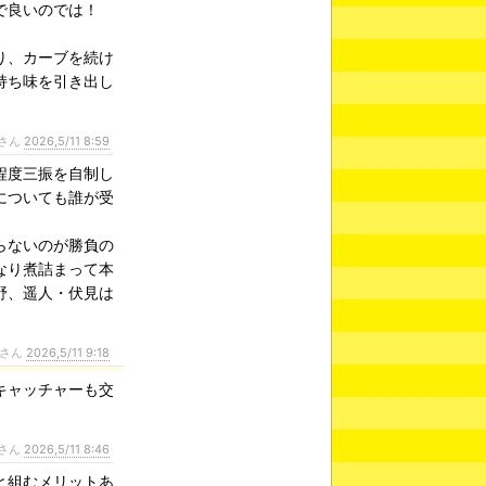
で良いのでは！
り、カーブを続け
持ち味を引き出し
さん
2026,5/11 8:59
程度三振を自制し
についても誰が受
らないのが勝負の
なり煮詰まって本
野、遥人・伏見は
さん
2026,5/11 9:18
キャッチャーも交
さん
2026,5/11 8:46
と組むメリットあ