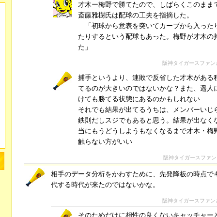
才木ー梅野で勝てたので、しばらくこのまま
斎藤雅樹氏は配球の工夫を指摘した。
「初球から意表を突いてカーブから入った
たりするという配球もあった。梅野が才木の
た」
阪神タイガースファン
捕手というより、連敗で反省した才木がある
てるのが大きいのではないかな？また、遥人
けても勝てる状態にあるのかもしれない
それでも結果が出てるうちは、メンバーいじ
鉄則だしスジでもあると思う。結果が出なく
当にもうどうしようもなくなるまで才木・梅
触らない方がいい
阪神タイガースファン
相手のデータ分析をかわすために、先発降板の時点で
代する時代が来たのではないかな。
阪神タイガースファン
そのためだけに相性の良くないキャッチャー