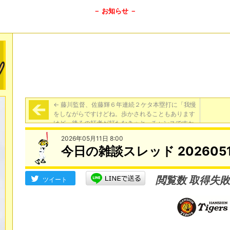
－ お知らせ －
←
藤川監督、佐藤輝６年連続２ケタ本塁打に「我慢
をしながらですけどね。歩かされることもあります
けど、後ろの打者が打たなきゃと…チャンスですか
らねこれは、各選手」
2026年05月11日 8:00
今日の雑談スレッド 2026051
閲覧数 取得失敗
ツイート