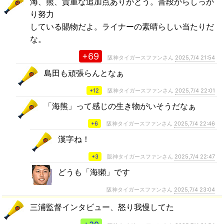
海、熊、貴重な追加点ありがとう。普段からしっか
り努力
している賜物だよ。ライナーの素晴らしい当たりだ
な。
+69
阪神タイガースファンさん
2025,7/4 21:54
島田も頑張らんとなぁ
+12
阪神タイガースファンさん
2025,7/4 22:01
「海熊」って感じの生き物がいそうだなぁ
+6
阪神タイガースファンさん
2025,7/4 22:46
漢字ね！
+3
阪神タイガースファンさん
2025,7/4 22:47
どうも「海獺」です
阪神タイガースファンさん
2025,7/4 23:04
三浦監督インタビュー、怒り我慢してた