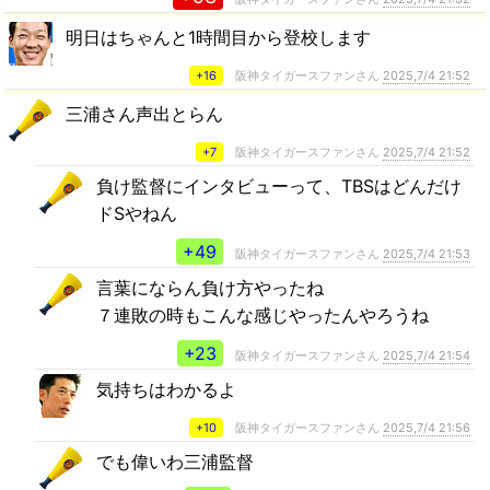
明日はちゃんと1時間目から登校します
+16
阪神タイガースファンさん
2025,7/4 21:52
三浦さん声出とらん
+7
阪神タイガースファンさん
2025,7/4 21:52
負け監督にインタビューって、TBSはどんだけ
ドSやねん
+49
阪神タイガースファンさん
2025,7/4 21:53
言葉にならん負け方やったね
７連敗の時もこんな感じやったんやろうね
+23
阪神タイガースファンさん
2025,7/4 21:54
気持ちはわかるよ
+10
阪神タイガースファンさん
2025,7/4 21:56
でも偉いわ三浦監督