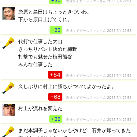
+30
阪神タイガースファンさん
2025,7/4 21:54
糸原と島田はちょっときついわ。
下から原口上げてくれ。
+23
阪神タイガースファンさん
2025,7/4 21:55
代打で仕事した大山
きっちりバント決めた梅野
打撃でも魅せた植田熊谷
みんな仕事した
+84
阪神タイガースファンさん
2025,7/4 21:55
久しぶりに村上に勝ちがついてよかったよ。
+68
阪神タイガースファンさん
2025,7/4 21:55
村上が流れを変えた
+36
阪神タイガースファンさん
2025,7/4 21:55
まだ本調子じゃないかもやけど、石井が帰ってきた