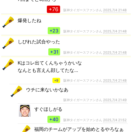
+76
阪神タイガースファンさん
2025,7/4 21:48
爆発したね
+23
阪神タイガースファンさん
2025,7/4 21:48
しびれた試合やった
+31
阪神タイガースファンさん
2025,7/4 21:48
Kはコレ出てくんちゃうかいな
なんとも言えん顔してたな…
+9
阪神タイガースファンさん
2025,7/4 21:48
ウチに来ないかなあ
阪神タイガースファンさん
2025,7/4 21:49
すぐほしがる
+40
阪神タイガースファンさん
2025,7/4 21:52
福岡のチームがアップを始めとるやろなぁ