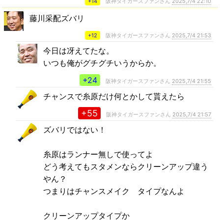
+14
阪神タイガースファンさん
2025,7/4 22:10
藤川采配ズバリ
+12
阪神タイガースファンさん
2025,7/4 21:53
今日は冴えてたな。
いつも俺がグチグチいうからか。
+24
阪神タイガースファンさん
2025,7/4 21:55
チャンスで糸原だけ何とかして貰えたら
+55
阪神タイガースファンさん
2025,7/4 21:57
ズバリではない！
糸原はランナー無しで使ってよ
どう考えてもスタメンならクリーンアップ違う
やん？
つまりはチャンスメイク タイプなんよ
クリーンアップタイプか