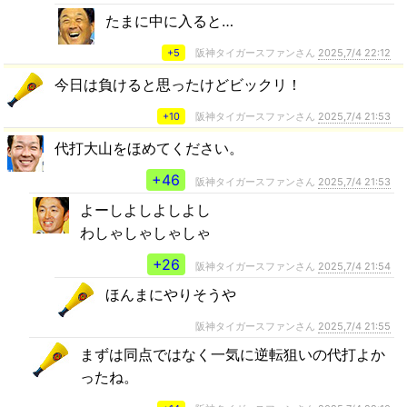
たまに中に入ると…
+5
阪神タイガースファンさん
2025,7/4 22:12
今日は負けると思ったけどビックリ！
+10
阪神タイガースファンさん
2025,7/4 21:53
代打大山をほめてください。
+46
阪神タイガースファンさん
2025,7/4 21:53
よーしよしよしよし
わしゃしゃしゃしゃ
+26
阪神タイガースファンさん
2025,7/4 21:54
ほんまにやりそうや
阪神タイガースファンさん
2025,7/4 21:55
まずは同点ではなく一気に逆転狙いの代打よか
ったね。