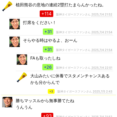
植田熊谷の意地の連続2塁打たまらんかったね。
+114
阪神タイガースファンさん
2025,7/4 21:52
打席をください！
+31
阪神タイガースファンさん
2025,7/4 21:54
そらやる時はやるよ、おーん
+31
阪神タイガースファンさん
2025,7/4 21:54
FAも取ったしね
+26
阪神タイガースファンさん
2025,7/4 22:01
大山みたいに休養でスタメンチャンスある
かも分からんで
+3
阪神タイガースファンさん
2025,7/5 2:43
勝ちマッスルから無事勝てたね
うんうん
+93
阪神タイガースファンさん
2025,7/4 21:52