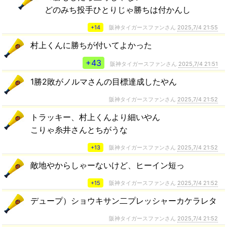
どのみち投手ひとりじゃ勝ちは付かんし
+14
阪神タイガースファンさん
2025,7/4 21:55
村上くんに勝ちが付いてよかった
+43
阪神タイガースファンさん
2025,7/4 21:51
1勝2敗がノルマさんの目標達成したやん
阪神タイガースファンさん
2025,7/4 21:52
トラッキー、村上くんより細いやん
こりゃ糸井さんとちがうな
+13
阪神タイガースファンさん
2025,7/4 21:52
敵地やからしゃーないけど、ヒーイン短っ
+15
阪神タイガースファンさん
2025,7/4 21:52
デュープ）ショウキサン二プレッシャーカケラレタ
阪神タイガースファンさん
2025,7/4 21:52