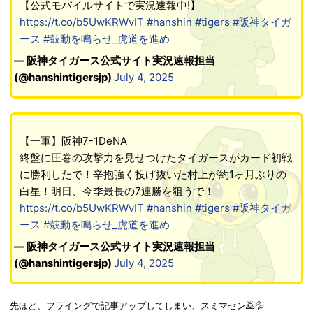
【公式モバイルサイトで実況速報中!】
https://t.co/b5UwKRWvIT
#hanshin
#tigers
#阪神タイガ
ース
#鼓動を鳴らせ_虎道を進め
— 阪神タイガース公式サイト実況速報担当
(@hanshintigersjp)
July 4, 2025
【一軍】阪神7-1DeNA
終盤に圧巻の攻撃力を見せつけたタイガースがカード初戦
に勝利したで！辛抱強く投げ抜いた村上が約1ヶ月ぶりの
白星！明日、今季最長の7連勝を狙うで！
https://t.co/b5UwKRWvIT
#hanshin
#tigers
#阪神タイガ
ース
#鼓動を鳴らせ_虎道を進め
— 阪神タイガース公式サイト実況速報担当
(@hanshintigersjp)
July 4, 2025
先ほど、フライングで記事アップしてしまい、スミマセン🙇💦