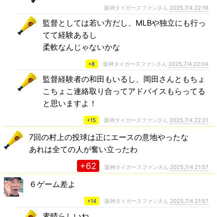
阪神タイガースファンさん
2025,7/4 22:19
監督としては若い方だし、MLBや独立にも行っ
てて経験あるし
柔軟なんじゃないかな
+8
阪神タイガースファンさん
2025,7/4 22:04
監督経験者の和田もいるし、岡田さんともちょ
こちょこ連絡取り合ってアドバイスもらってる
と思いますよ！
+15
阪神タイガースファンさん
2025,7/4 22:21
7回の村上の投球は正にエースの意地やったな
あれは全ての人が奮い立ったわ
+62
阪神タイガースファンさん
2025,7/4 21:57
６ゲーム差よ
+14
阪神タイガースファンさん
2025,7/4 21:57
素晴らしいね