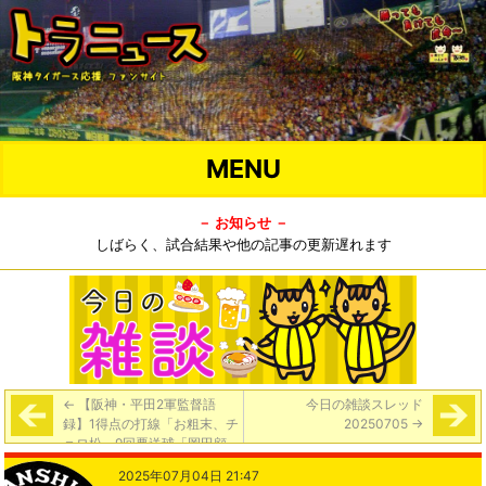
MENU
－ お知らせ －
しばらく、試合結果や他の記事の更新遅れます
←
【阪神・平田2軍監督語
今日の雑談スレッド
録】1得点の打線「お粗末、チ
20250705
→
ョロ松」9回悪送球「岡田顧
問に言わせると、論外や」
2025年07月04日 21:47
（スポニチ）