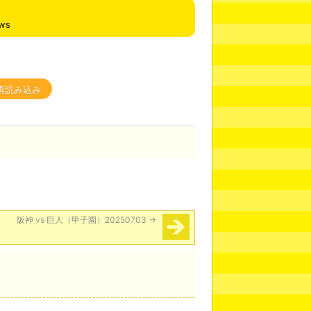
ews
再読み込み
阪神 vs 巨人（甲子園）20250703
→