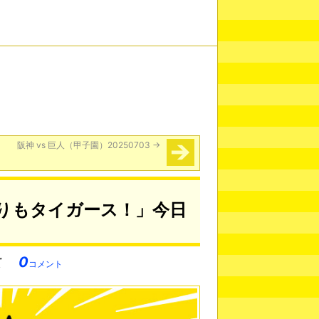
阪神 vs 巨人（甲子園）20250703
→
りもタイガース！」今日
0
コメント