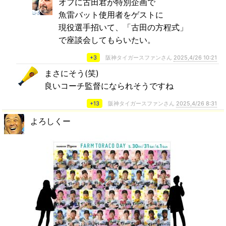
オフに古田君が特別企画で
魚雷バット使用者をゲストに
現役選手招いて、「古田の方程式」
で座談会してもらいたい。
+3
阪神タイガースファンさん
2025,4/26 10:21
まさにそう(笑)
良いコーチ監督になられそうですね
+13
阪神タイガースファンさん
2025,4/26 8:31
よろしくー