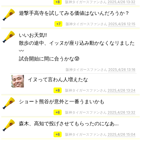
+8
阪神タイガースファンさん
2025,4/26 13:32
遊撃手高寺を試してみる価値はないんだろうか？
+7
阪神タイガースファンさん
2025,4/26 12:15
いいお天気‼️
散歩の途中、イッヌが座り込み動かなくなリました
〰️
試合開始に間に合うかな😰
阪神タイガースファンさん
2025,4/26 13:16
イヌって言わん人増えたな
+8
阪神タイガースファンさん
2025,4/26 13:24
ショート熊谷が意外と一番うまいかも
+6
阪神タイガースファンさん
2025,4/26 13:32
森木、高知で投げさせてもらったのになあ…
+6
阪神タイガースファンさん
2025,4/26 15:04