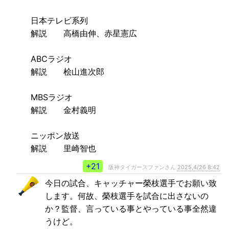
日本テレビ系列
解説 高橋由伸、赤星憲広
ABCラジオ
解説 桧山進次郎
MBSラジオ
解説 金村義明
ニッポン放送
解説 里崎智也
+21
阪神タイガースファンさん
2025,4/26 8:42
今日の試合、キャッチャー榮枝選手でお願い致
します。何故、榮枝選手を試合に出さないの
か？監督、言っている事とやっている事全然違
うけど。