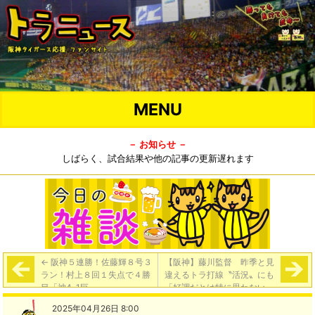
MENU
－ お知らせ －
しばらく、試合結果や他の記事の更新遅れます
←
阪神５連勝！佐藤輝８号３
【阪神】藤川監督 昨季と見
ラン！村上８回１失点で４勝
違えるトラ打線〝活況〟にも
目「神4-1巨」
「好調だとは特に思わない」
と話す背景（東スポ）
→
2025年04月26日 8:00