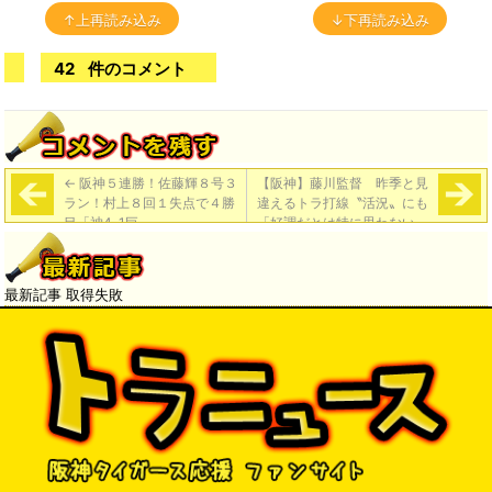
↑上再読み込み
↓下再読み込み
42
件のコメント
←
阪神５連勝！佐藤輝８号３
【阪神】藤川監督 昨季と見
ラン！村上８回１失点で４勝
違えるトラ打線〝活況〟にも
目「神4-1巨」
「好調だとは特に思わない」
と話す背景（東スポ）
→
最新記事 取得失敗