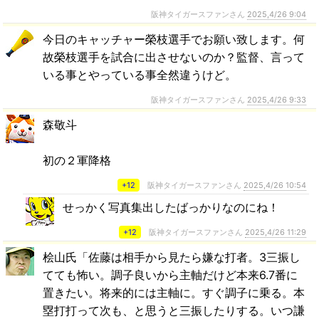
阪神タイガースファンさん
2025,4/26 9:04
今日のキャッチャー榮枝選手でお願い致します。何
故榮枝選手を試合に出させないのか？監督、言って
いる事とやっている事全然違うけど。
阪神タイガースファンさん
2025,4/26 9:33
森敬斗
初の２軍降格
+12
阪神タイガースファンさん
2025,4/26 10:54
せっかく写真集出したばっかりなのにね！
+12
阪神タイガースファンさん
2025,4/26 11:29
桧山氏「佐藤は相手から見たら嫌な打者。3三振し
てても怖い。調子良いから主軸だけど本来6.7番に
置きたい。将来的には主軸に。すぐ調子に乗る。本
塁打打って次も、と思うと三振したりする。いつ謙