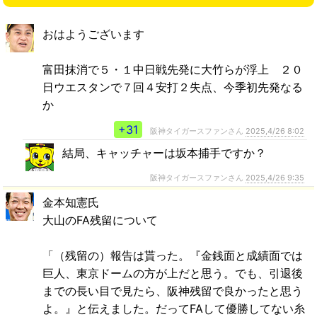
おはようございます
富田抹消で５・１中日戦先発に大竹らが浮上 ２０
日ウエスタンで７回４安打２失点、今季初先発なる
か
+31
阪神タイガースファンさん
2025,4/26 8:02
結局、キャッチャーは坂本捕手ですか？
阪神タイガースファンさん
2025,4/26 9:35
金本知憲氏
大山のFA残留について
「（残留の）報告は貰った。『金銭面と成績面では
巨人、東京ドームの方が上だと思う。でも、引退後
までの長い目で見たら、阪神残留で良かったと思う
よ。』と伝えました。だってFAして優勝してない糸