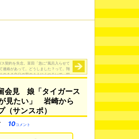
ガス契約を失念。富田「急に“風呂入らせて
って連絡があって。どうしました？って。翔
そのまま自分の家のようにくつろいで、頼
んだ出前を食べて帰っていきました」
→
留会見 娘「タイガース
が見たい」 岩崎から
プ（サンスポ）
10
コメント