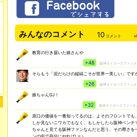
みんなのコメント
10
コメント
v
教育の行き届いた娘さんや
+48
阪神タイガースファン
そらもう「泥だらけの縦縞こそが世界一美しい」です
+26
阪神タイガースファン
娘ちゃんGJ！
+32
阪神タイガースファンさ
原口の価値を一番知ってるのは、よそのフロントでも
しか見ないニワカでもなく、もしかしたら阪神ベンチ
ちゃんと見てる阪神ファンなんだと思う。その尊さを
ンの中で存分にやればいい。