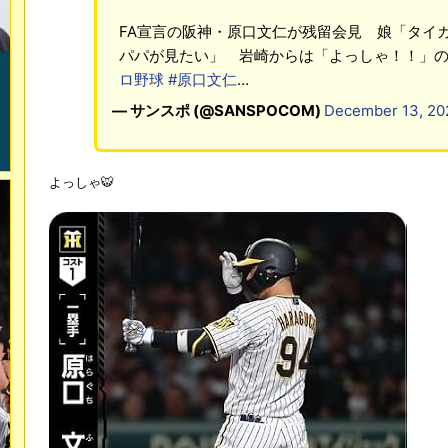
FA宣言の阪神・原口文仁が残留会見 娘「タイ
パパが見たい」 岩崎からは「よっしゃ！！」
ロ野球
#原口文仁
…
— サンスポ (@SANSPOCOM)
December 13, 20
よっしゃ🐯