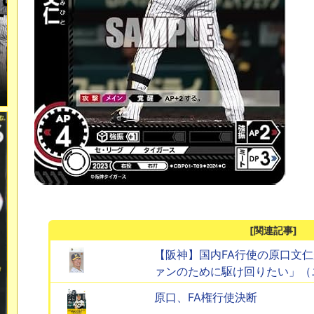
[関連記事]
【阪神】国内FA行使の原口文
ァンのために駆け回りたい」（
原口、FA権行使決断