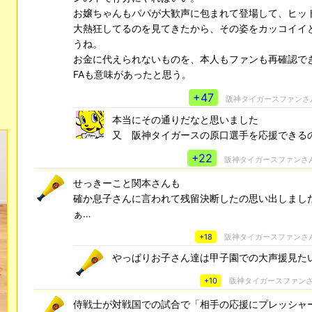
お嬢ちゃんもパパが大歓声に包まれて登場して、ヒッ
大熱狂してるのを見てきたから、その姿をカッコイイ
うね。
お金に代えられないものを、本人もファンも再確認で
FAも意味があったと思う。
+47
阪神タイガースファンさ
本当にその通りだなと思いました
又 阪神タイガースの原口選手を応援できる
+22
阪神タイガースファンさ
せっきーこと関本さんも
確か息子さんに言われて残留決断したの思い出しました
ぁ…
+18
阪神タイガースファンさ
やっぱりお子さん達は甲子園での大声援見た
+10
阪神タイガースファン
侍戦士が対戦国での試合で「相手の応援にプレッシャ