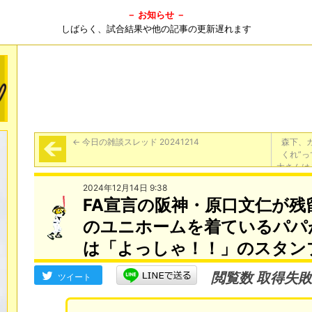
－ お知らせ －
しばらく、試合結果や他の記事の更新遅れます
←
今日の雑談スレッド 20241214
森下、
くれ”
太さんは
2024年12月14日 9:38
FA宣言の阪神・原口文仁が残
のユニホームを着ているパパ
は「よっしゃ！！」のスタン
閲覧数 取得失敗
ツイート