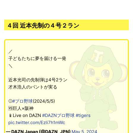
４回 近本先制の４号２ラン
／
子どもたちに夢を届ける一発
＼
近本光司の先制弾は4号2ラン
才木浩人のバントが実る
⚾
#プロ野球
(2024/5/5)
🆚巨人×阪神
📱Live on DAZN
#DAZNプロ野球
#tigers
pic.twitter.com/Ezli7h1mWc
— DAZN Japan (@DAZN_JPN)
May 5, 2024