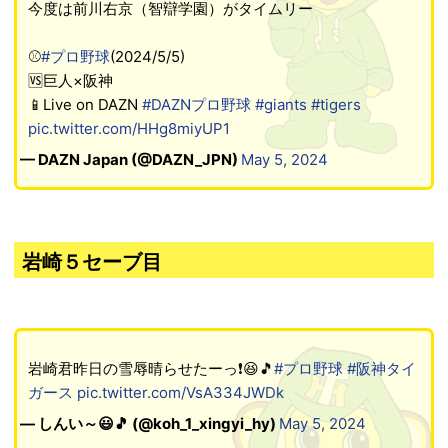
今度は前川右京（智辯学園）がタイムリー
⚾
#プロ野球
(2024/5/5)
🆚巨人×阪神
📱Live on DAZN
#DAZNプロ野球
#giants
#tigers
pic.twitter.com/HHg8miyUP1
— DAZN Japan (@DAZN_JPN)
May 5, 2024
岩崎５セーブ目
岩崎君昨日の雪辱晴らせたーっ❗😆🎵
#プロ野球
#阪神タイ
ガース
pic.twitter.com/VsA334JWDk
— しんい～😃🎵 (@koh_1_xingyi_hy)
May 5, 2024