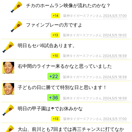
チカのホームラン映像が流れたのかな？
+14
阪神タイガースファンさん
2024,5/5 17:00
ファインプレーの方ですよ
+13
阪神タイガースファンさん
2024,5/5 19:02
明日もセパ6試合あります。
+10
阪神タイガースファンさん
2024,5/5 16:59
右中間のライナー来るかなと思っていました
+22
阪神タイガースファンさん
2024,5/5 16:59
子どもの日に勝てて特別な日と思います！
+36
阪神タイガースファンさん
2024,5/5 16:59
明日の甲子園は☂️でお休みかな
+13
阪神タイガースファンさん
2024,5/5 17:00
大山、前川とも7回までは再三チャンスに打てなか