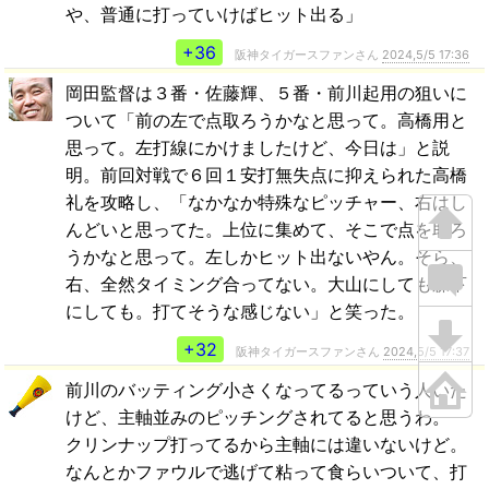
や、普通に打っていけばヒット出る」
+36
阪神タイガースファンさん
2024,5/5 17:36
岡田監督は３番・佐藤輝、５番・前川起用の狙いに
ついて「前の左で点取ろうかなと思って。高橋用と
思って。左打線にかけましたけど、今日は」と説
明。前回対戦で６回１安打無失点に抑えられた高橋
礼を攻略し、「なかなか特殊なピッチャー、右はし
んどいと思ってた。上位に集めて、そこで点を取ろ
うかなと思って。左しかヒット出ないやん。そら、
右、全然タイミング合ってない。大山にしても森下
にしても。打てそうな感じない」と笑った。
+32
阪神タイガースファンさん
2024,5/5 17:37
前川のバッティング小さくなってるっていう人いた
けど、主軸並みのピッチングされてると思うわ。
クリンナップ打ってるから主軸には違いないけど。
なんとかファウルで逃げて粘って食らいついて、打