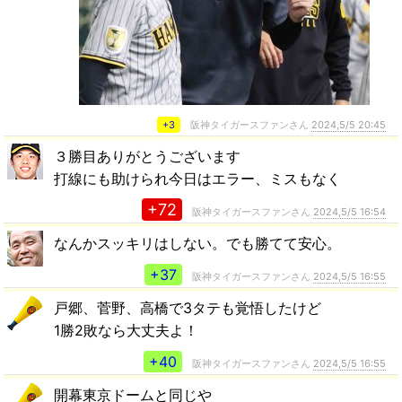
+3
阪神タイガースファンさん
2024,5/5 20:45
３勝目ありがとうございます
打線にも助けられ今日はエラー、ミスもなく
+72
阪神タイガースファンさん
2024,5/5 16:54
なんかスッキリはしない。でも勝てて安心。
+37
阪神タイガースファンさん
2024,5/5 16:55
戸郷、菅野、高橋で3タテも覚悟したけど
1勝2敗なら大丈夫よ！
+40
阪神タイガースファンさん
2024,5/5 16:55
開幕東京ドームと同じや