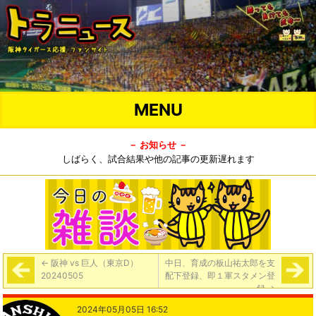
MENU
－ お知らせ －
しばらく、試合結果や他の記事の更新遅れます
←
阪神 vs 巨人（東京D）
中日、育成の板山祐太郎を支
20240505
配下登録、即１軍スタメン登
録
→
2024年05月05日 16:52