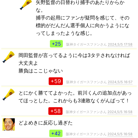
矢野監督の日替わり捕手のあたりからか
な。
捕手の起用にファンが疑問を感じて、その
標的がだんだん選手個人に向かうようにな
ってしまったような感じ。
+25
阪神タイガースファンさん
2024,5/5 17:58
岡田監督が言ってるように今は3タテされなければ
大丈夫よ
勝負はここじゃない
+59
阪神タイガースファンさん
2024,5/5 16:57
とにかく勝ててよかった。前川くんの追加点があっ
てほっとした。これからも3連敗なくがんばって！
+58
阪神タイガースファンさん
2024,5/5 16:58
どよめきに反応し過ぎた
+42
阪神タイガースファンさん
2024,5/5 16:58