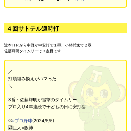
４回サトテル適時打
近本ＨＲから中野が中安打で１塁、小林捕逸で２塁
佐藤輝明タイムリーで３点目です
／
打順組み換えがハマった
＼
3番・佐藤輝明が追撃のタイムリー
プロ入り4年連続で子どもの日に安打👏
⚾
#プロ野球
(2024/5/5)
🆚巨人×阪神