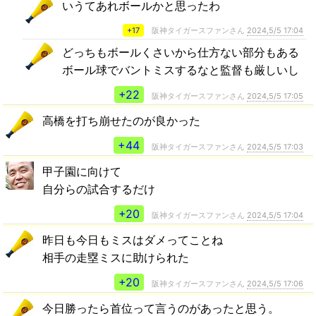
いうてあれボールかと思ったわ
+17
阪神タイガースファンさん
2024,5/5 17:04
どっちもボールくさいから仕方ない部分もある
ボール球でバントミスするなと監督も厳しいし
+22
阪神タイガースファンさん
2024,5/5 17:05
高橋を打ち崩せたのが良かった
+44
阪神タイガースファンさん
2024,5/5 17:03
甲子園に向けて
自分らの試合するだけ
+20
阪神タイガースファンさん
2024,5/5 17:04
昨日も今日もミスはダメってことね
相手の走塁ミスに助けられた
+20
阪神タイガースファンさん
2024,5/5 17:06
今日勝ったら首位って言うのがあったと思う。