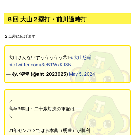
８回 大山２塁打・前川適時打
２点差に広げます
大山さんないすううううう🥹✨
#大山悠輔
pic.twitter.com/3eBTWxKJ3N
— あい🐯💛 (@aht_2023925)
May 5, 2024
／
高卒3年目・二十歳対決の軍配は──
＼
21年センバツでは京本眞（明豊）が勝利