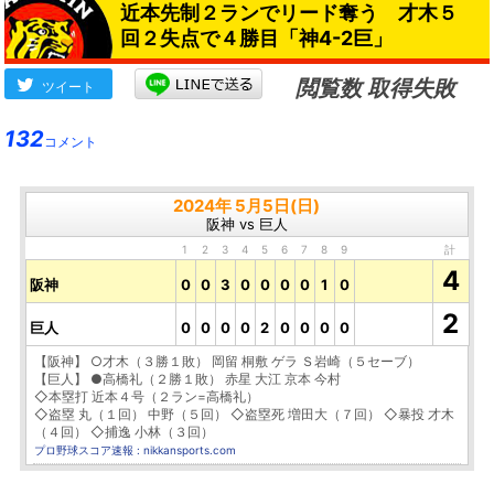
近本先制２ランでリード奪う 才木５
回２失点で４勝目「神4-2巨」
閲覧数 取得失敗
ツイート
132
コメント
2024年 5月5日(日)
阪神 vs 巨人
1
2
3
4
5
6
7
8
9
計
4
阪神
0
0
3
0
0
0
0
1
0
2
巨人
0
0
0
0
2
0
0
0
0
【阪神】 ○才木（３勝１敗） 岡留 桐敷 ゲラ Ｓ岩崎（５セーブ）
【巨人】 ●高橋礼（２勝１敗） 赤星 大江 京本 今村
◇本塁打 近本４号（２ラン=高橋礼）
◇盗塁 丸（１回） 中野（５回） ◇盗塁死 増田大（７回） ◇暴投 才木
（４回） ◇捕逸 小林（３回）
プロ野球スコア速報 : nikkansports.com