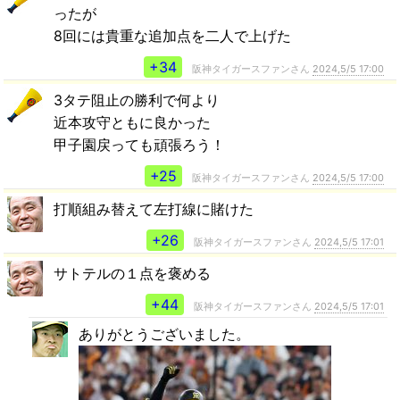
ったが
8回には貴重な追加点を二人で上げた
+34
阪神タイガースファンさん
2024,5/5 17:00
3タテ阻止の勝利で何より
近本攻守ともに良かった
甲子園戻っても頑張ろう！
+25
阪神タイガースファンさん
2024,5/5 17:00
打順組み替えて左打線に賭けた
+26
阪神タイガースファンさん
2024,5/5 17:01
サトテルの１点を褒める
+44
阪神タイガースファンさん
2024,5/5 17:01
ありがとうございました。