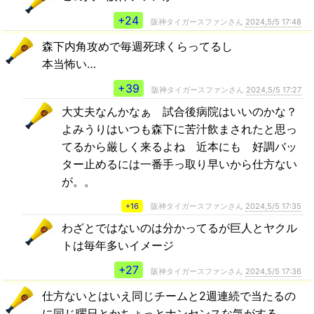
+24
阪神タイガースファンさん
2024,5/5 17:48
森下内角攻めで毎週死球くらってるし
本当怖い…
+39
阪神タイガースファンさん
2024,5/5 17:27
大丈夫なんかなぁ 試合後病院はいいのかな？
よみうりはいつも森下に苦汁飲まされたと思っ
てるから厳しく来るよね 近本にも 好調バッ
ター止めるには一番手っ取り早いから仕方ない
が。。
+16
阪神タイガースファンさん
2024,5/5 17:35
わざとではないのは分かってるが巨人とヤクル
トは毎年多いイメージ
+27
阪神タイガースファンさん
2024,5/5 17:36
仕方ないとはいえ同じチームと2週連続で当たるの
に同じ曜日とかちょっとナンセンスな気がする