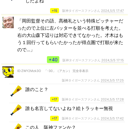
したよね
+15
阪神タイガースファンさん
2024,5/5 17:47
「岡田監督その語、髙橋礼という特殊ピッチャーだ
ったので上位に左バッターを並べる打順を考えた。
右の大山森下辺りは対応できてなかった。才木はも
う１回行ってもらいたかったが得点圏で打順が来た
ので…」
+40
阪神タイガースファンさん
2024,5/5 17:15
ID:ZWY2Mzk3O 「-30」（アカン） 完全非表示
阪神タイガースファンさん
2024,5/5 17:25
誰のこと？
+17
阪神タイガースファンさん
2024,5/5 17:28
誰も名言してないよね？絵トラッキー無視
+17
阪神タイガースファンさん
2024,5/5 17:42
この人 阪神ファンか？