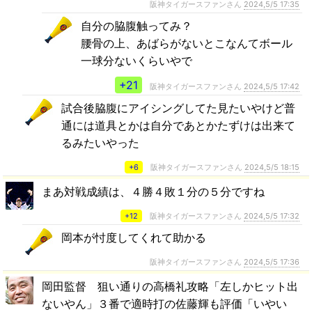
阪神タイガースファンさん
2024,5/5 17:35
自分の脇腹触ってみ？
腰骨の上、あばらがないとこなんてボール
一球分ないくらいやで
+21
阪神タイガースファンさん
2024,5/5 17:42
試合後脇腹にアイシングしてた見たいやけど普
通には道具とかは自分であとかたずけは出来て
るみたいやった
+6
阪神タイガースファンさん
2024,5/5 18:15
まあ対戦成績は、４勝４敗１分の５分ですね
+12
阪神タイガースファンさん
2024,5/5 17:32
岡本が忖度してくれて助かる
阪神タイガースファンさん
2024,5/5 17:36
岡田監督 狙い通りの高橋礼攻略「左しかヒット出
ないやん」３番で適時打の佐藤輝も評価「いやい