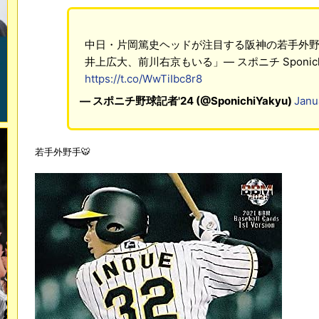
中日・片岡篤史ヘッドが注目する阪神の若手外
井上広大、前川右京もいる」― スポニチ Sponichi
https://t.co/WwTiIbc8r8
— スポニチ野球記者'24 (@SponichiYakyu)
Janu
若手外野手🐯