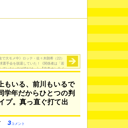
改で大モメ中》ロッテ・佐々木朗希（22）
球選手会を脱退していた！《関係者は「若
していないのは彼だけ」》【文春オンライ
ン】
→
上もいる、前川もいるで
同学年だからひとつの判
イプ。真っ直ぐ打て出
3
コメント