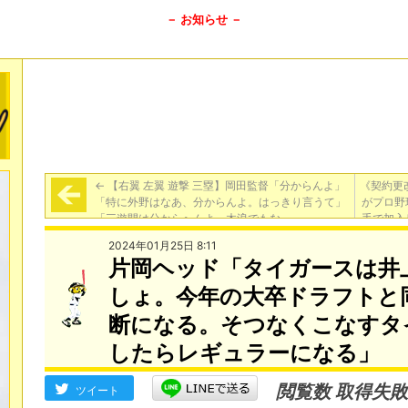
－ お知らせ －
←
【右翼 左翼 遊撃 三塁】岡田監督「分からんよ」
《契約更
「特に外野はなあ、分からんよ。はっきり言うて」
がプロ野
「三遊間は分からへんよ。木浪でもな」
手で加入
2024年01月25日 8:11
片岡ヘッド「タイガースは井
しょ。今年の大卒ドラフトと
断になる。そつなくこなすタ
したらレギュラーになる」
閲覧数 取得失敗
ツイート