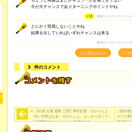
今が大チャンスでありターニングポイントやね
+13
阪神タイガースファン
とにかく怪我しないことやね
結果を出していればいずれチャンスは来る
阪神タイガースファン
↑上再読み込み
↓下
3
件のコメント
←
【右翼 左翼 遊撃 三塁】岡田監督「分からんよ」
《契約更
「特に外野はなあ、分からんよ。はっきり言うて」
がプロ野
「三遊間は分からへんよ。木浪でもな」
手で加入