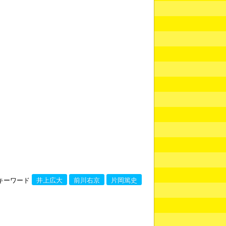
キーワード
井上広大
前川右京
片岡篤史