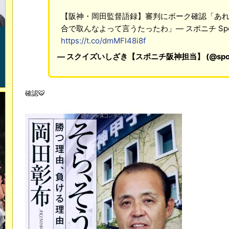
【阪神・岡田監督語録】審判にボーク確認「あ
合で取んなよって言うたったわ」― スポニチ Sponic
https://t.co/dmMFI48i8f
— スクイズいしざき【スポニチ阪神担当】 (@sponic
確認🐯