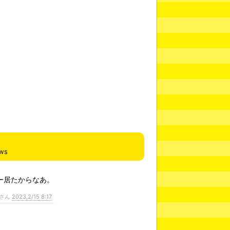
ews
ー居たからなあ。
さん
2023,2/15 8:17