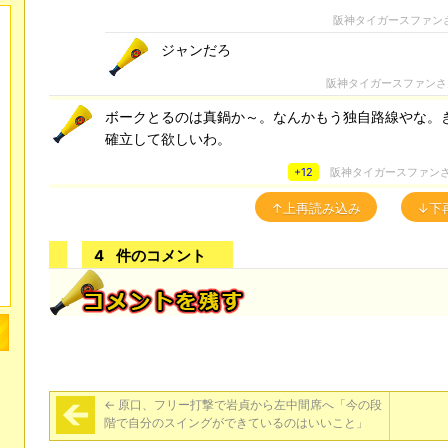
阪神タイガースファン
ジャンだろ
阪神タイガースファン
ボークとるのは真鍋か～。なんかもう独自路線やな。
確立して欲しいわ。
+12
阪神タイガースファン
↑上再読み込み
↓下
4
件のコメント
←
原口、フリー打撃で岩貞から左中間席へ「今の段
階で自分のスイングができているのはいいこと」