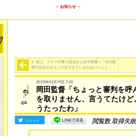
－ お知らせ －
←
原口、フリー打撃で岩貞から左中間席へ「今の段
階で自分のスイングができているのはいいこと」
2023年02月15日 7:20
岡田監督「ちょっと審判を呼
を取りません、言うてたけど
うたったわ」
閲覧数 取得失敗
ツイート