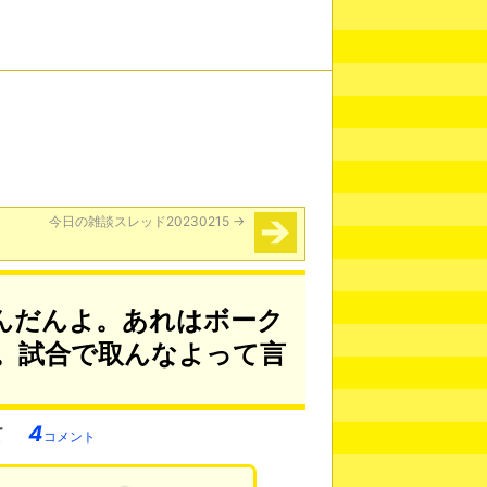
今日の雑談スレッド20230215
→
んだんよ。あれはボーク
。試合で取んなよって言
4
コメント