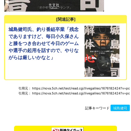
[関連記事]
城島健司氏、釣り番組卒業「残念
でありますけど、毎日小久保さん
と膝をつき合わせて今日のゲーム
や選手の起用を話すので、やりな
がらは厳しいかなと」
引用元： https://nova.5ch.net/test/read.cgi/livegalileo/1676182424?v=pc
引用元： https://nova.5ch.net/test/read.cgi/livegalileo/1676182424?v=pc
記事キーワード
城島健司