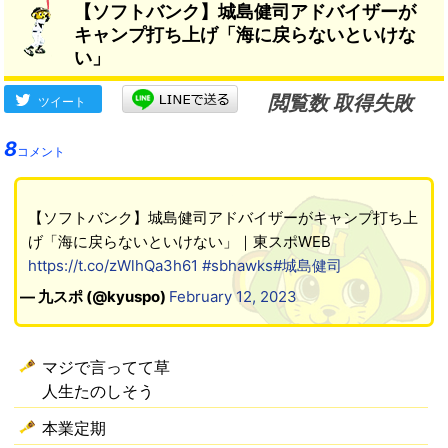
【ソフトバンク】城島健司アドバイザーが
キャンプ打ち上げ「海に戻らないといけな
い」
閲覧数 取得失敗
ツイート
8
コメント
【ソフトバンク】城島健司アドバイザーがキャンプ打ち上
げ「海に戻らないといけない」｜東スポWEB
https://t.co/zWlhQa3h61
#sbhawks
#城島健司
— 九スポ (@kyuspo)
February 12, 2023
マジで言ってて草
人生たのしそう
本業定期