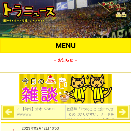
MENU
－ お知らせ －
←
【朗報】才木157キロ
佐藤輝「1つのことに集中でき
wwwww
るのはやりやすい。サードを
守らないと出られないので、1
年間守り切るつもりでやって
2023年02月12日 16:53
います」
→