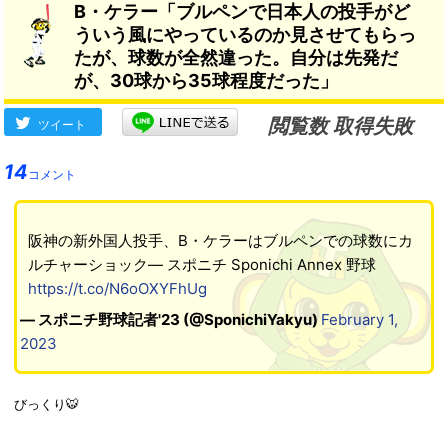
B・ケラー「ブルペンで日本人の投手がど
ういう風にやっているのか見させてもらっ
たが、球数が全然違った。自分は先発だ
が、30球から35球程度だった」
閲覧数 取得失敗
ツイート
14
コメント
阪神の新外国人投手、B・ケラーはブルペンでの球数にカ
ルチャーショック― スポニチ Sponichi Annex 野球
https://t.co/N6oOXYFhUg
— スポニチ野球記者'23 (@SponichiYakyu)
February 1,
2023
びっくり🐯