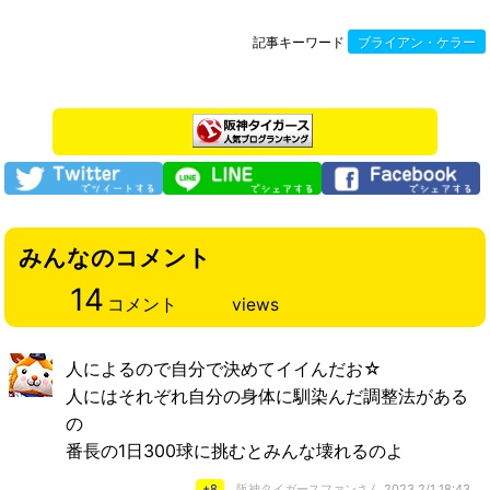
記事キーワード
ブライアン・ケラー
みんなのコメント
14
コメント
views
人によるので自分で決めてイイんだお☆
人にはそれぞれ自分の身体に馴染んだ調整法がある
の
番長の1日300球に挑むとみんな壊れるのよ
+8
阪神タイガースファンさん
2023,2/1 18:43