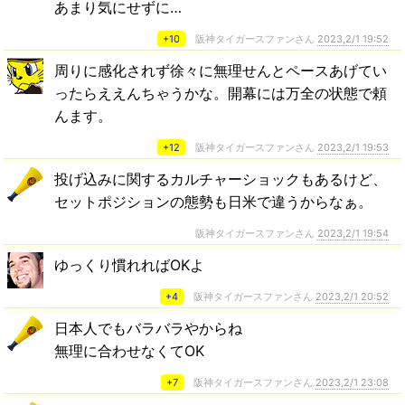
あまり気にせずに…
+10
阪神タイガースファンさん
2023,2/1 19:52
周りに感化されず徐々に無理せんとペースあげてい
ったらええんちゃうかな。開幕には万全の状態で頼
んます。
+12
阪神タイガースファンさん
2023,2/1 19:53
投げ込みに関するカルチャーショックもあるけど、
セットポジションの態勢も日米で違うからなぁ。
阪神タイガースファンさん
2023,2/1 19:54
ゆっくり慣れればOKよ
+4
阪神タイガースファンさん
2023,2/1 20:52
日本人でもバラバラやからね
無理に合わせなくてOK
+7
阪神タイガースファンさん
2023,2/1 23:08