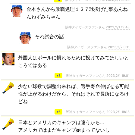
金本さんから敗戦処理１２７球投げた事あんね
んねずみちゃん
阪神タイガースファンさん
2023,2/1 19:48
それ試合の話
阪神タイガースファンさん
2023,2/2 0:11
外国人はボールに慣れるために投げてみてほしいと
ころではある
+3
阪神タイガースファンさん
2023,2/1 19:01
少ない球数で調整出来れば、選手寿命伸ばせる可能
性が上がるわけだから、それはそれで長所になるけ
どね
+6
阪神タイガースファンさん
2023,2/1 19:13
日本とアメリカのキャンプは違うから…
アメリカではまだキャンプ始まってないし