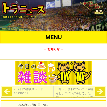
MENU
－ お知らせ －
←
今日の雑談スレッド
田尾氏、森下について「素晴
20230201
らしいスイングをしていた。
形、フォームは今のところ直
すところがない」
→
2023年02月01日 17:59