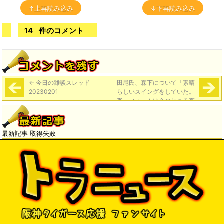
↑上再読み込み
↓下再読み込み
14
件のコメント
←
今日の雑談スレッド
田尾氏、森下について「素晴
20230201
らしいスイングをしていた。
形、フォームは今のところ直
すところがない」
→
最新記事 取得失敗