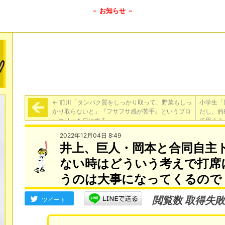
－ お知らせ －
←
前川「タンパク質をしっかり取って、野菜もしっ
小学生「
かり取らないと」『フサフサ感が苦手』というブロ
だし、的
ッコリーも口にする
て思うこ
2022年12月04日 8:49
井上、巨人・岡本と合同自主
ない時はどういう考えで打席
うのは大事になってくるので
閲覧数 取得失敗
ツイート