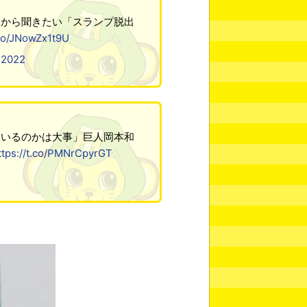
本から聞きたい「スランプ脱出
.co/JNowZx1t9U
 2022
ているのかは大事」巨人岡本和
ttps://t.co/PMNrCpyrGT