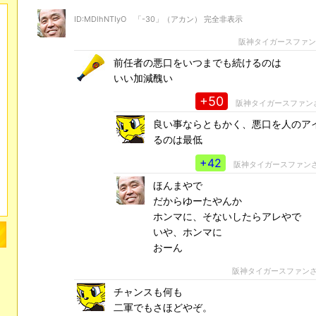
ID:MDlhNTIyO 「-30」（アカン） 完全非表示
阪神タイガースファ
前任者の悪口をいつまでも続けるのは
いい加減醜い
+50
阪神タイガースファン
良い事ならともかく、悪口を人のア
るのは最低
+42
阪神タイガースファン
ほんまやで
だからゆーたやんか
ホンマに、そないしたらアレやで
いや、ホンマに
おーん
阪神タイガースファン
チャンスも何も
二軍でもさほどやぞ。