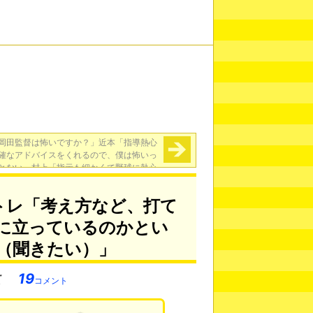
岡田監督は怖いですか？」近本「指導熱心
確なアドバイスをくれるので、僕は怖いっ
とない」村上「指示も細かくて野球に熱心
な方だなと思いました」
→
トレ「考え方など、打て
に立っているのかとい
（聞きたい）」
19
コメント