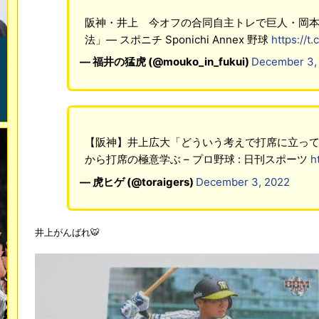
阪神・井上 今オフの合同自主トレで巨人・岡
法」― スポニチ Sponichi Annex 野球
https://t
— 福井の猛虎 (@mouko_in_fukui)
December 3,
【阪神】井上広大「どういう考えで打席に立っ
から打席の極意学ぶ – プロ野球 : 日刊スポーツ
h
— 虎ヒゲ (@toraigers)
December 3, 2022
井上がんばれ🐯