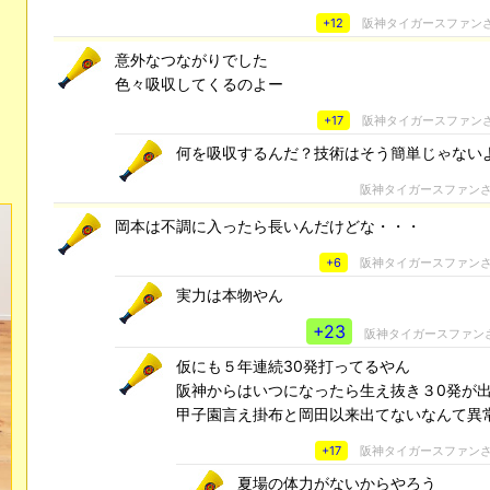
+12
阪神タイガースファン
意外なつながりでした
色々吸収してくるのよー
+17
阪神タイガースファン
何を吸収するんだ？技術はそう簡単じゃない
阪神タイガースファン
岡本は不調に入ったら長いんだけどな・・・
+6
阪神タイガースファン
実力は本物やん
+23
阪神タイガースファン
仮にも５年連続30発打ってるやん
阪神からはいつになったら生え抜き３0発が
甲子園言え掛布と岡田以来出てないなんて異
+17
阪神タイガースファン
夏場の体力がないからやろう