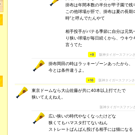
掛布は年間本数の半分が甲子園で残
この他球場が肝で、掛布は夏の長期ロ
時”と呼んでたんやて
相手投手がバテる季節に自分は元気
り狭い球場が毎日続くから、ウキウ
言うてた
+9
阪神タイガースファン
掛布岡田の時はラッキーゾーンあったから、
今とは条件違うよ。
+16
阪神タイガースファン
東京ドームなら大山佐藤が共に40本以上打てたで
狭いてええねえ。
阪神タイガースファン
広い狭いの時代やなくなったけどな
狭くてもハマスタ打てないねん
ストレートばんばん投げる相手には猫になる