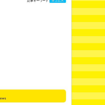
記事キーワード
井上広大
iews