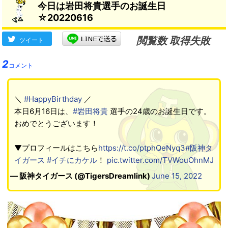
今日は岩田将貴選手のお誕生日
☆20220616
閲覧数 取得失敗
ツイート
2
コメント
＼
#HappyBirthday
／
本日6月16日は、
#岩田将貴
選手の24歳のお誕生日です。
おめでとうございます！
▼プロフィールはこちら
https://t.co/ptphQeNyq3
#阪神タ
イガース
#イチにカケル
！
pic.twitter.com/TVWouOhnMJ
— 阪神タイガース (@TigersDreamlink)
June 15, 2022