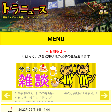
MENU
－ お知らせ －
しばらく、試合結果や他の記事の更新遅れます
←
落合博満氏「打つのを期待
湯浅と浜地が１軍合流
→
するより、投手力で勝つしか
ない」「打てないもんだと思
って野球をやればいいじゃな
2022年06月16日 11:00
いか」