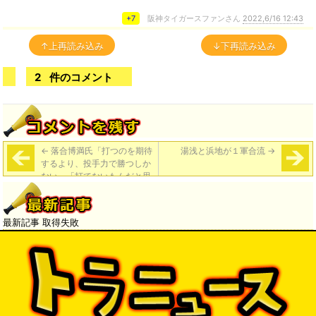
+7
阪神タイガースファンさん
2022,6/16 12:43
↑上再読み込み
↓下再読み込み
2
件のコメント
←
落合博満氏「打つのを期待
湯浅と浜地が１軍合流
→
するより、投手力で勝つしか
ない」「打てないもんだと思
って野球をやればいいじゃな
いか」
最新記事 取得失敗