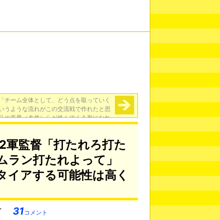
「チーム全体として、どう点を取っていく
いうような流れがこの交流戦で作れたと思
斗や嘉男（糸井）らが絡んでくる形になれ
ば、もっといい打線になれると思う」
→
2軍監督「打たれろ打た
ムラン打たれよって」
タイアする可能性は高く
31
コメント