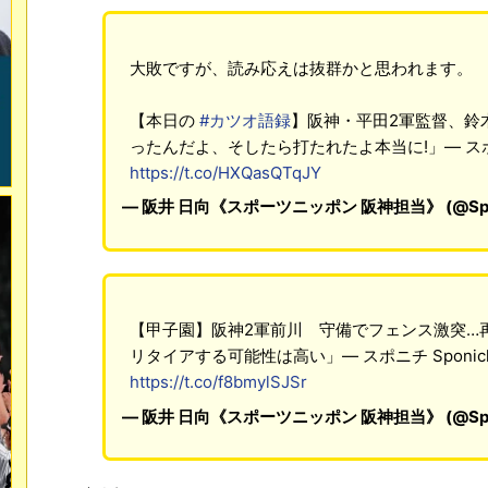
大敗ですが、読み応えは抜群かと思われます。
【本日の
#カツオ語録
】阪神・平田2軍監督、鈴
ったんだよ、そしたら打たれたよ本当に!」― スポニチ S
https://t.co/HXQasQTqJY
— 阪井 日向《スポーツニッポン 阪神担当》 (@Sponi
【甲子園】阪神2軍前川 守備でフェンス激突…
リタイアする可能性は高い」― スポニチ Sponichi
https://t.co/f8bmylSJSr
— 阪井 日向《スポーツニッポン 阪神担当》 (@Sponi