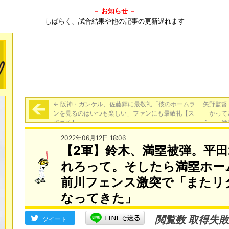
－ お知らせ －
しばらく、試合結果や他の記事の更新遅れます
←
阪神・ガンケル、佐藤輝に最敬礼「彼のホームラ
矢野監督
ンを見るのはいつも楽しい」ファンにも最敬礼【ス
かって
ポニチ】
う」「健
2022年06月12日 18:06
【2軍】鈴木、満塁被弾。平田
れろって。そしたら満塁ホー
前川フェンス激突で「またリ
なってきた」
閲覧数 取得失敗
ツイート