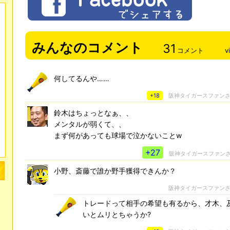
みんなのコメント
31
コメント
v
何してるんや……
+18
阪神タイガースファン
鈴木はちょっとなぁ、、
メンタルが弱くて、、
まず何があっても球場で泣かないことw
+27
阪神タイガースファン
小野、斎藤で誰か野手獲得できんか？
阪神タイガースファン
トレードって相手の希望も有るから、才木、
いとムリとちゃうか?