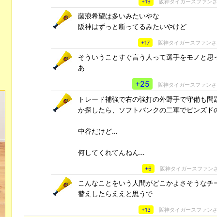
+19
阪神タイガースファン
藤浪希望は多いみたいやな
阪神はずっと断ってるみたいやけど
+17
阪神タイガースファン
そういうことすぐ言う人って選手をモノと思
あ
+25
阪神タイガースファン
トレード補強で右の強打の外野手で守備も問
か探したら、ソフトバンクの二軍でピンズド
中谷だけど…
何してくれてんねん…
+6
阪神タイガースファン
こんなことをいう人間がどこかよさそうなチ
替えしたらええと思うで
+13
阪神タイガースファン