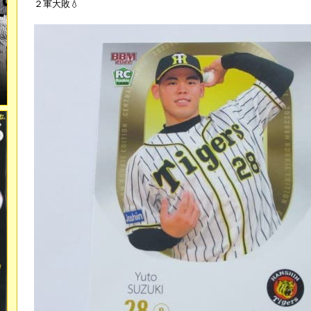
２軍大敗💧