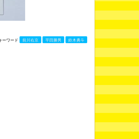
キーワード
前川右京
平田勝男
鈴木勇斗