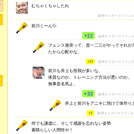
むちゃくちゃしたれ
阪神タイガースファン
前川く〜ん💦
+22
阪神タイガースファン
フェンス激突って、昔一二三がやってそれが
たから心配やな。
+17
阪神タイガースファン
前川も井上も怪我が多いな。
体質なのか、トレーニング方法が悪いのか。
無事是名馬よ。
+32
阪神タイガースファン
井上と前川をアニキに預けて体作り
+7
阪神タイガースファン
何でも謙虚に、そして感謝を忘れない姿勢
素晴らしい人間性や！