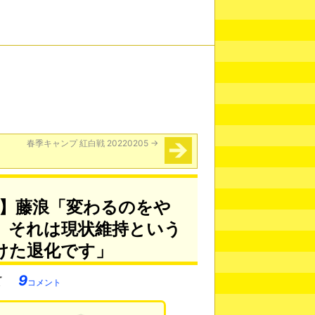
春季キャンプ 紅白戦 20220205
→
E へ】藤浪「変わるのをや
、それは現状維持という
けた退化です」
9
コメント