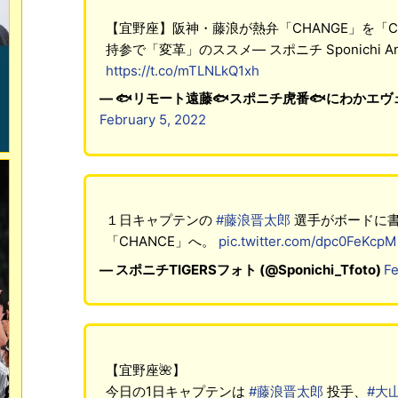
【宜野座】阪神・藤浪が熱弁「CHANGE」を「C
持参で「変革」のススメ― スポニチ Sponichi An
https://t.co/mTLNLkQ1xh
— 🐟リモート遠藤🐟スポニチ虎番🐟にわかエヴェッサ番
February 5, 2022
１日キャプテンの
#藤浪晋太郎
選手がボードに書
「CHANCE」へ。
pic.twitter.com/dpc0FeKcpM
— スポニチTIGERSフォト (@Sponichi_Tfoto)
Fe
【宜野座🌺】
今日の1日キャプテンは
#藤浪晋太郎
投手、
#大