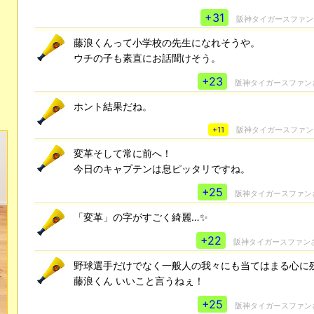
+31
阪神タイガースファン
藤浪くんって小学校の先生になれそうや。
ウチの子も素直にお話聞けそう。
+23
阪神タイガースファン
ホント結果だね。
+11
阪神タイガースファン
変革そして常に前へ！
今日のキャプテンは息ピッタリですね。
+25
阪神タイガースファン
「変革」の字がすごく綺麗…✨
+22
阪神タイガースファン
野球選手だけでなく一般人の我々にも当てはまる心に
藤浪くん いいこと言うねぇ！
+25
阪神タイガースファン