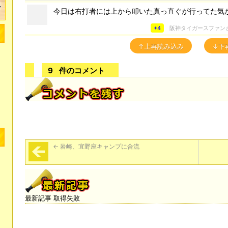
今日は右打者には上から叩いた真っ直ぐが行ってた気
+4
阪神タイガースファン
↑上再読み込み
↓下
9
件のコメント
←
岩崎、宜野座キャンプに合流
最新記事 取得失敗