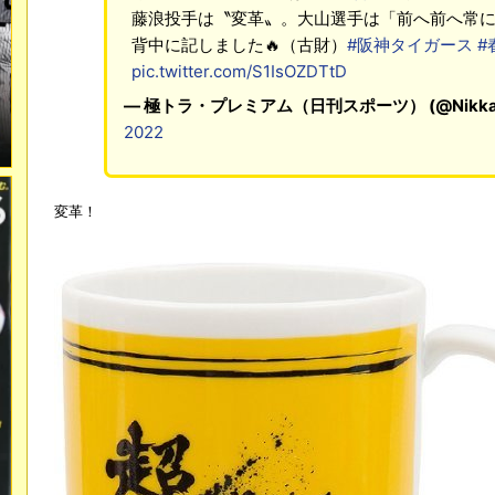
藤浪投手は〝変革〟。大山選手は「前へ前へ常
背中に記しました🔥（古財）
#阪神タイガース
#
pic.twitter.com/S1IsOZDTtD
— 極トラ・プレミアム（日刊スポーツ） (@Nikkan
2022
変革！