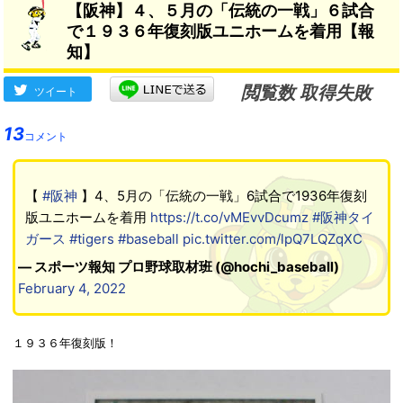
【阪神】４、５月の「伝統の一戦」６試合
と思う」
で１９３６年復刻版ユニホームを着用【報
知】
閲覧数 取得失敗
ツイート
13
コメント
【
#阪神
】4、5月の「伝統の一戦」6試合で1936年復刻
版ユニホームを着用
https://t.co/vMEvvDcumz
#阪神タイ
ガース
#tigers
#baseball
pic.twitter.com/lpQ7LQZqXC
— スポーツ報知 プロ野球取材班 (@hochi_baseball)
February 4, 2022
１９３６年復刻版！