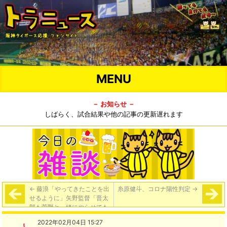
MENU
－ お知らせ －
しばらく、試合結果や他の記事の更新遅れます
←
藤浪「やってきたことを出
糸原健斗、コロナ陽性判定
→
せるように」矢野監督「晋太
郎も菅野と一緒にやらせても
らって、いい刺激と知識、ア
2022年02月04日 15:27
ドバイスを持って帰ってきた