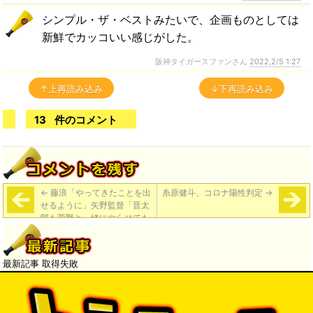
シンプル・ザ・ベストみたいで、企画ものとしては
新鮮でカッコいい感じがした。
阪神タイガースファンさん
2022,2/5 1:27
↑上再読み込み
↓下再読み込み
13
件のコメント
←
藤浪「やってきたことを出
糸原健斗、コロナ陽性判定
→
せるように」矢野監督「晋太
郎も菅野と一緒にやらせても
らって、いい刺激と知識、ア
ドバイスを持って帰ってきた
と思う」
最新記事 取得失敗