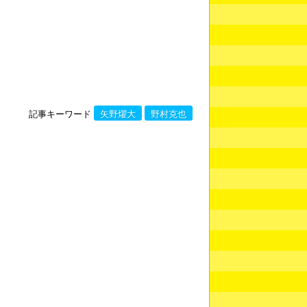
記事キーワード
矢野燿大
野村克也