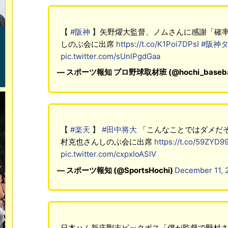
【
#阪神
】矢野燿大監督、ノムさんに感謝「確
しのぶ会に出席
https://t.co/K1Poi7DPsI
#阪神
pic.twitter.com/sUnlPgdGaa
— スポーツ報知 プロ野球取材班 (@hochi_baseba
【
#楽天
】
#田中将大
「こんなことではダメだ
村克也さんしのぶ会に出席
https://t.co/59ZYD9
pic.twitter.com/cxpxIoASlV
— スポーツ報知 (@SportsHochi)
December 11, 
日本ハム新庄剛志ビックボス「僕が監督で野村