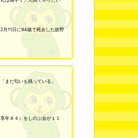
月11日に84歳で死去した故野
席「まだ匂いも残っている」
享年８４）をしのぶ会が１１