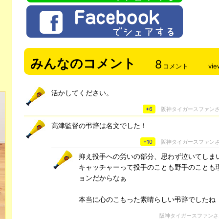
みんなのコメント
8
コメント
vie
活かしてください。
+6
阪神タイガースファン
高津監督の弔辞は名文でした！
+10
阪神タイガースファン
抑え投手への労いの部分、思わず泣いてしま
キャッチャーって投手のことも野手のことも
ョンだからなぁ
本当に心のこもった素晴らしい弔辞でしたね
阪神タイガースファン