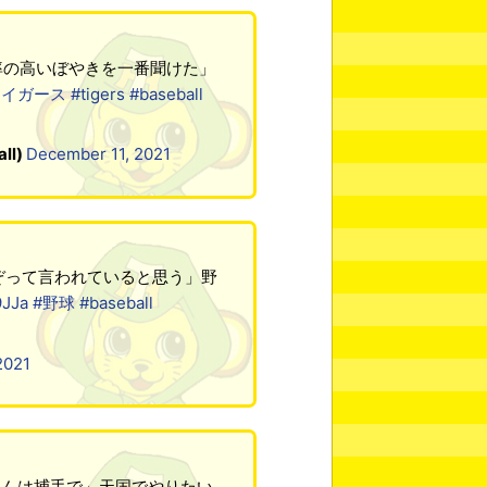
率の高いぼやきを一番聞けた」
タイガース
#tigers
#baseball
ll)
December 11, 2021
ぞって言われていると思う」野
9JJa
#野球
#baseball
2021
さんは捕手で」天国でやりたい