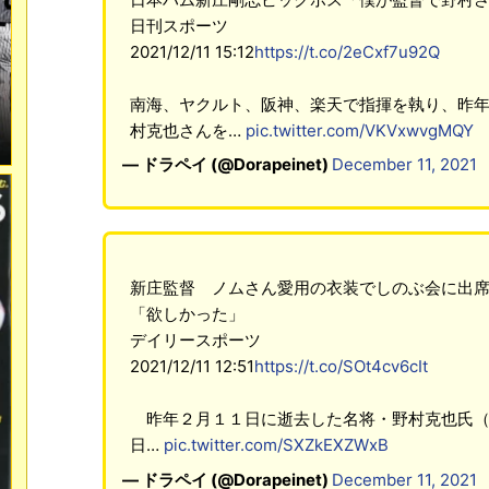
日刊スポーツ
2021/12/11 15:12
https://t.co/2eCxf7u92Q
南海、ヤクルト、阪神、楽天で指揮を執り、昨年2
村克也さんを…
pic.twitter.com/VKVxwvgMQY
— ドラペイ (@Dorapeinet)
December 11, 2021
新庄監督 ノムさん愛用の衣装でしのぶ会に出
「欲しかった」
デイリースポーツ
2021/12/11 12:51
https://t.co/SOt4cv6cIt
昨年２月１１日に逝去した名将・野村克也氏（
日…
pic.twitter.com/SXZkEXZWxB
— ドラペイ (@Dorapeinet)
December 11, 2021