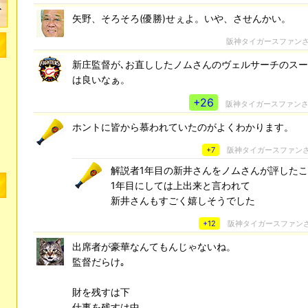
矢野、そろそろ(優勝)せぇよ。いや、させんかい。
阪神タイガースファン
新庄監督が､お直ししたノムさんのヴェルサーチのス
は良いなぁ。
+26
阪神タイガースファン
ホントに皆から慕われていたのがよくわかります。
+7
阪神タイガースファン
解説者1年目の新井さんをノムさんが評した
1年目にしては上出来と言われて
新井さんもすごく嬉しそうでした
+12
阪神タイガースファン
出席者が豪華なんてもんじゃないね。
監督だらけ｡
財を残すは下
仕事を残すは中