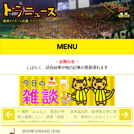
MENU
－ お知らせ －
しばらく、試合結果や他の記事の更新遅れます
←
梅野「みんなと、最高の仲
坂本誠志郎、阪神新主将に就
間と優勝したい」西勇「残留
任「来年のこのタイミング
と聞いて素直に喜びました」
に、いい笑顔でいたい」
→
大山「すごくうれしい」
2021年12月04日 15:00