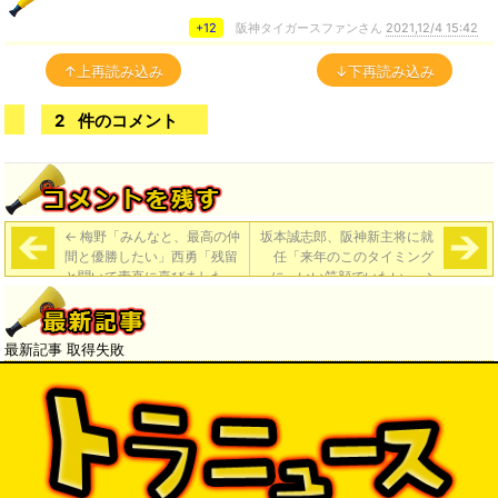
+12
阪神タイガースファンさん
2021,12/4 15:42
↑上再読み込み
↓下再読み込み
2
件のコメント
←
梅野「みんなと、最高の仲
坂本誠志郎、阪神新主将に就
間と優勝したい」西勇「残留
任「来年のこのタイミング
と聞いて素直に喜びました」
に、いい笑顔でいたい」
→
大山「すごくうれしい」
最新記事 取得失敗