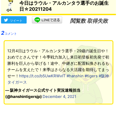
今日はラウル・アルカンタラ選手のお誕生
日☆20211204
閲覧数 取得失敗
ツイート
2
コメント
12月4日はラウル・アルカンタラ選手・29歳の誕生日や！
おめでとさんです！今季戦力加入し来日初登板初先発で初
勝利を巨人から挙げる！途中、中継ぎに配置転換されるも
チームを支えたで！来季はさらなる大活躍を期待してまっ
せー！
https://t.co/b5UwKRWvIT
#hanshin
#tigers
#阪神
タイガース
— 阪神タイガース公式サイト実況速報担当
(@hanshintigersjp)
December 4, 2021