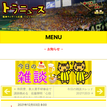
MENU
－ お知らせ －
←
和田豊、新人選手研修会で
今日の雑談スレッド
講師務める 佐藤輝明「心技
20211203
→
体でまずスランプに陥るのは
体。次に技術。最後に心がダ
2021年12月03日 8:00
メになるという話があって、