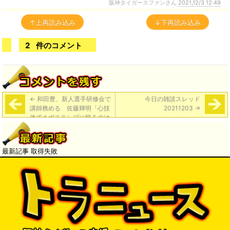
阪神タイガースファンさん
2021,12/3 12:49
↑上再読み込み
↓下再読み込み
2
件のコメント
←
和田豊、新人選手研修会で
今日の雑談スレッド
講師務める 佐藤輝明「心技
20211203
→
体でまずスランプに陥るのは
体。次に技術。最後に心がダ
メになるという話があって、
それはその通りだなと。」
最新記事 取得失敗