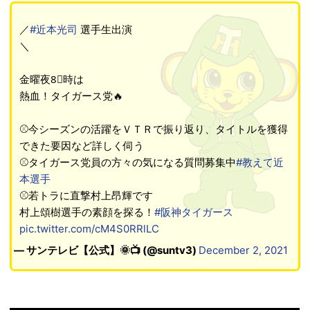
／
#近本光司
選手生出演
＼
金曜夜8⃣時は
熱血！タイガース党🔥
⚾️今シーズンの活躍をＶＴＲで振り返り、タイトルを獲得
できた要因など詳しく伺う
⚾️タイガース党員の方々の気になる質問募集中
#教えて近
本選手
⚾️若トラに直撃村上昂輝です
村上頌樹選手の素顔を探る！
#阪神タイガース
pic.twitter.com/cM4S0RRlLC
— サンテレビ【公式】🌞📺 (@suntv3)
December 2, 2021