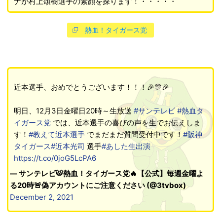
ナが村上頌樹選手の素顔を探ります！・・・・・
熱血！タイガース党
近本選手、おめでとうございます！！！🎉🎊🎉
明日、12月3日金曜日20時～生放送
#サンテレビ
#熱血タ
イガース党
では、近本選手の喜びの声を生でお伝えしま
す！
#教えて近本選手
でまだまだ質問受付中です！
#阪神
タイガース
#近本光司
選手
#あした生出演
https://t.co/0joG5LcPA6
— サンテレビ🐯熱血！タイガース党🔥【公式】毎週金曜よ
る20時🚨偽アカウントにご注意ください (@3tvbox)
December 2, 2021