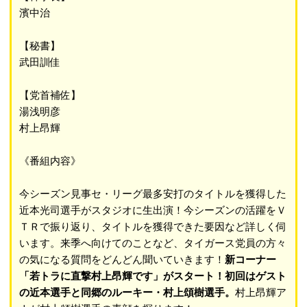
濱中治
【秘書】
武田訓佳
【党首補佐】
湯浅明彦
村上昂輝
《番組内容》
今シーズン見事セ・リーグ最多安打のタイトルを獲得した
近本光司選手がスタジオに生出演！今シーズンの活躍をＶ
ＴＲで振り返り、タイトルを獲得できた要因など詳しく伺
います。来季へ向けてのことなど、タイガース党員の方々
の気になる質問をどんどん聞いていきます！
新コーナー
「若トラに直撃村上昂輝です」がスタート！初回はゲスト
の近本選手と同郷のルーキー・村上頌樹選手。
村上昂輝ア