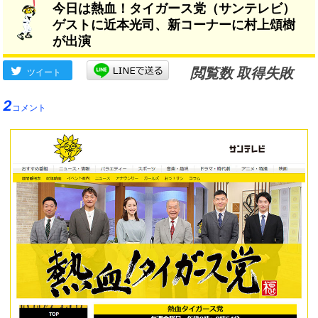
今日は熱血！タイガース党（サンテレビ）
それはその通りだなと。」
ゲストに近本光司、新コーナーに村上頌樹
が出演
閲覧数 取得失敗
ツイート
2
コメント