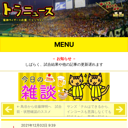
MENU
－ お知らせ －
しばらく、試合結果や他の記事の更新遅れます
←
鳥谷から佐藤輝明へ 試合
サンズ「テルはできるから、
前・状態確認のススメ
インコースも意識しなくても
打てるから、普通に打てよ」
佐藤輝「先生みたいな感じで
2021年12月02日 9:39
した」
→