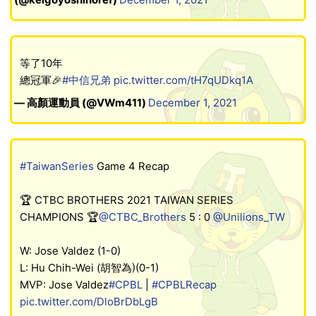
等了10年
總冠軍🎉
#中信兄弟
pic.twitter.com/tH7qUDkq1A
— 高顏運動員 (@VWm411)
December 1, 2021
#TaiwanSeries
Game 4 Recap
🏆 CTBC BROTHERS 2021 TAIWAN SERIES
CHAMPIONS 🏆
@CTBC_Brothers
5 : 0
@Unilions_TW
W: Jose Valdez (1-0)
L: Hu Chih-Wei (胡智為)(0-1)
MVP: Jose Valdez
#CPBL
|
#CPBLRecap
pic.twitter.com/DloBrDbLgB