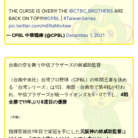
THE CURSE IS OVER!!! THE
@CTBC_BROTHERS
ARE
BACK ON TOP!!!!
#CPBL
|
#TaiwanSeries
pic.twitter.com/mERaNtx4aw
— CPBL 中華職棒 (@CPBL)
December 1, 2021
台南の空を舞う中信ブラザーズの林威助監督
（台南中央社）台湾プロ野球（CPBL）の年間王者を決め
る「台湾シリーズ」は1日、南部・台南市で第4戦が行わ
れ、中信ブラザーズが統一ライオンズを5－0で下し、
4戦
全勝で11年ぶり8度目の優勝
（中略）
指揮官就任1年目で栄冠を手にした
元阪神の林威助監督
は