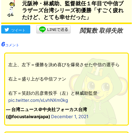
元阪神・林威助、監督就任１年目で中信ブ
ラザーズ台湾シリーズ初優勝「すごく疲れ
たけど、とても幸せだった」
閲覧数 取得失敗
ツイート
6
コメント
左上、左下＝優勝を決め喜びを爆発させた中信の選手ら
右上＝盛り上がる中信ファン
右下＝笑顔の呂彦青投手（左）と林威助監督
pic.twitter.com/xLvhNXm0kg
— 台湾ニュース＠中央社フォーカス台湾
(@focustaiwanjapa)
December 1, 2021