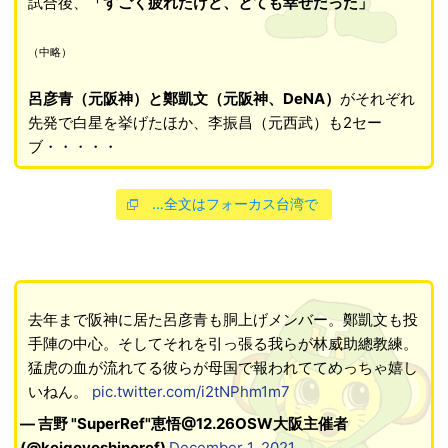
試合後、
「すごく疲れたけど、とても幸せだった」
（中略）
呂彦青（元阪神）と鄭凱文（元阪神、DeNA）
がそれぞれ
先発で白星を挙げたほか、李振昌（元西武）も2セー
ブ・・・・・
…全文はフォーカス台湾で
去年まで阪神に居た呂彦青も胴上げメンバー。鄭凱文も投
手陣の中心。そしてそれを引っ張る我らが林威助總教練。
猛虎の血が流れてる彼らが母国で報われててめっちゃ嬉し
いねん。
pic.twitter.com/i2tNPhm1m7
— 吉野 "SuperRef"恵悟@12.26OSW大阪主催者
(@keigoyoshinoref)
December 1, 2021