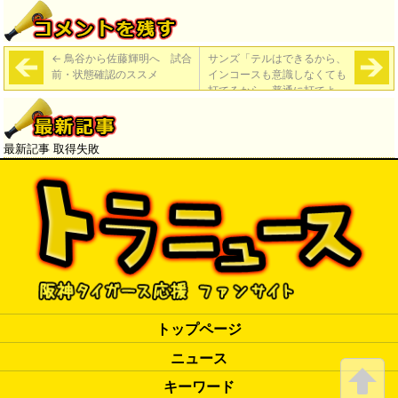
←
鳥谷から佐藤輝明へ 試合
サンズ「テルはできるから、
前・状態確認のススメ
インコースも意識しなくても
打てるから、普通に打てよ」
佐藤輝「先生みたいな感じで
した」
→
最新記事 取得失敗
トップページ
ニュース
キーワード