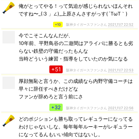
俺がとってやる！って気迫が感じられないほんそれ
ですね〜_(:3 」∠)_上原さんさすがっす(´TωT｀)
+10
阪神タイガースファンさん
2021,11/7 22:52
今でこそこんなんだが、
10年前、平野鳥谷の二遊間はアライバに勝るとも劣
らない鉄壁の守備だったもんな
当時どういう練習・指導をしていたのか気になる
+51
阪神タイガースファンさん
2021,11/7 22:53
厚顔無恥と言うか、この成績なら内野守備コーチは
早々に辞任すべきだけどな
ファンが辞めろと言う前にさ
+32
阪神タイガースファンさん
2021,11/7 22:56
どのポジションも勝ち取ってレギュラーになってる
わけじゃないしな。毎年毎年ルーキーがレギュラー
になってるんもいい傾向ではないし。