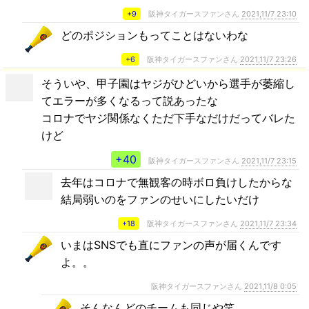
+9
阪神タイガースファンさん
2021,11/7 23:10
どのポジションもってことはないわな
+6
阪神タイガースファンさん
2021,11/7 23:26
そういや、甲子園はヤジがひどいから選手が萎縮し
てエラーが多くなるって説あったな
コロナでヤジ関係なくただ下手なだけだってバレた
けど
+40
阪神タイガースファンさん
2021,11/7 23:15
去年はコロナで無観客の時ボロ負けしたからな
結局弱いのをファンのせいにしたいだけ
+18
阪神タイガースファンさん
2021,11/7 23:34
いまはSNSでも直にファンの声が届くんです
よ。。
阪神タイガースファンさん
2021,11/8 0:05
そんなんどのチームも同じや笑