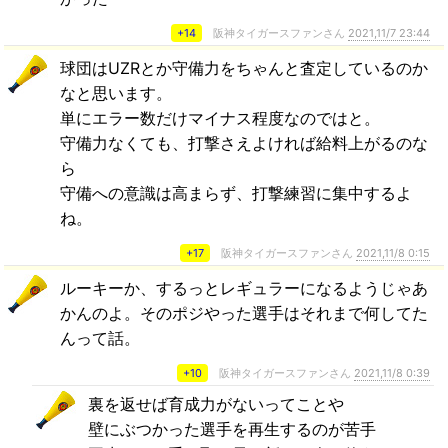
+14
阪神タイガースファンさん
2021,11/7 23:44
球団はUZRとか守備力をちゃんと査定しているのか
なと思います。
単にエラー数だけマイナス程度なのではと。
守備力なくても、打撃さえよければ給料上がるのな
ら
守備への意識は高まらず、打撃練習に集中するよ
ね。
+17
阪神タイガースファンさん
2021,11/8 0:15
ルーキーか、するっとレギュラーになるようじゃあ
かんのよ。そのポジやった選手はそれまで何してた
んって話。
+10
阪神タイガースファンさん
2021,11/8 0:39
裏を返せば育成力がないってことや
壁にぶつかった選手を再生するのが苦手