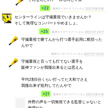
+22
阪神タイガースファンさん
2021,11/8 0:58
センターラインは守備重視でいきませんか？
そして無理なコンバートやめましょ。
+25
阪神タイガースファンさん
2021,11/7 23:17
守備重視で勝てんから打つ選手起用に舵切った
んやで
阪神タイガースファンさん
2021,11/7 23:23
守備重視と言っても打てない選手を
阪神ファンが我慢出来るとは思えん
平均2割5分くらい打ってた大和でさえ
我慢出来ず批判してたんやで
+21
阪神タイガースファンさん
2021,11/8 0:18
外野の声を一切無視できる監督じゃないと
無理だな