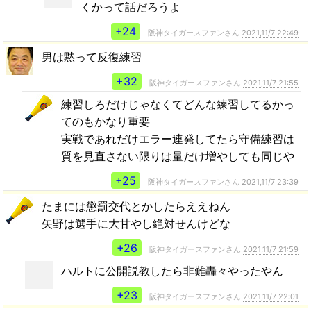
くかって話だろうよ
+24
阪神タイガースファンさん
2021,11/7 22:49
男は黙って反復練習
+32
阪神タイガースファンさん
2021,11/7 21:55
練習しろだけじゃなくてどんな練習してるかっ
てのもかなり重要
実戦であれだけエラー連発してたら守備練習は
質を見直さない限りは量だけ増やしても同じや
+25
阪神タイガースファンさん
2021,11/7 23:39
たまには懲罰交代とかしたらええねん
矢野は選手に大甘やし絶対せんけどな
+26
阪神タイガースファンさん
2021,11/7 21:59
ハルトに公開説教したら非難轟々やったやん
+23
阪神タイガースファンさん
2021,11/7 22:01