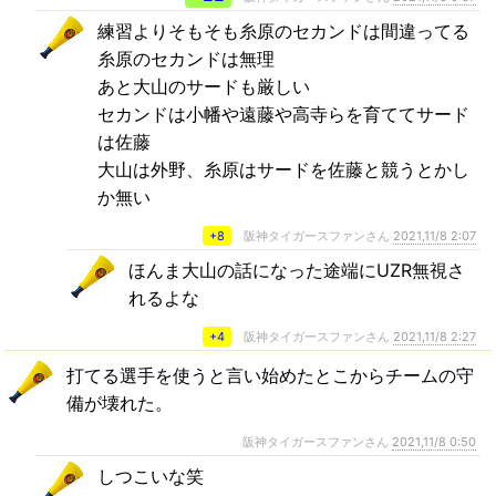
練習よりそもそも糸原のセカンドは間違ってる
糸原のセカンドは無理
あと大山のサードも厳しい
セカンドは小幡や遠藤や高寺らを育ててサード
は佐藤
大山は外野、糸原はサードを佐藤と競うとかし
か無い
+8
阪神タイガースファンさん
2021,11/8 2:07
ほんま大山の話になった途端にUZR無視さ
れるよな
+4
阪神タイガースファンさん
2021,11/8 2:27
打てる選手を使うと言い始めたとこからチームの守
備が壊れた。
阪神タイガースファンさん
2021,11/8 0:50
しつこいな笑