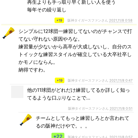
再生よりも手っ取り早く新しい人を使う
毎年その繰り返し
+19
阪神タイガースファンさん
2021,11/8 0:58
シンプルに12球団一練習してないのがチャンスで打
てない守れない原因やろな。
練習量が少ないから高卒が大成しないし、自分のス
トイックな練習スタイルが確立している大卒社卒し
かモノにならん。
納得ですわ。
+19
阪神タイガースファンさん
2021,11/8 0:47
他の11球団がどれだけ練習してるか詳しく知っ
てるような口ぶりなことで…
阪神タイガースファンさん
2021,11/8 0:51
チームとしてもっと練習しろとか言われて
るの阪神だけやで。。。
+22
阪神タイガースファンさん
2021,11/8 0:57