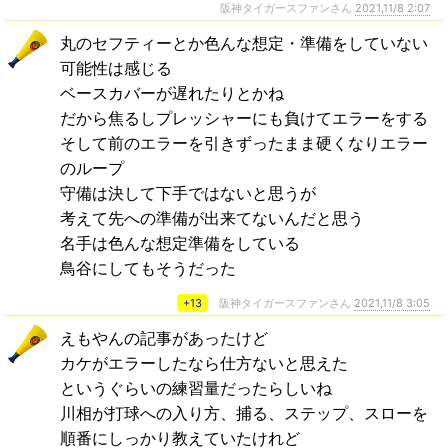
阪神タイガースファンさん
2021,11/8 2:07
丸のセフティーとか色んな想定・準備をしていない
可能性は感じる
ベースカバーが遅れたりとかね
だから焦るしプレッシャーにも負けてエラーをする
そして前のエラーを引きずったまま硬くなりエラー
のループ
守備は決して下手ではないと思うが
考えて先への準備が出来てないんだと思う
名手は色んな想定準備をしている
鳥谷にしてもそうだった
+13
阪神タイガースファンさん
2021,11/8 3:05
えもやんの記事があったけど
カケがエラーしたなら仕方ないと思えた
というぐらいの練習量だったらしいね
川相が打球への入り方、捕る、ステップ、スローを
順番にしっかり教えていたけれど