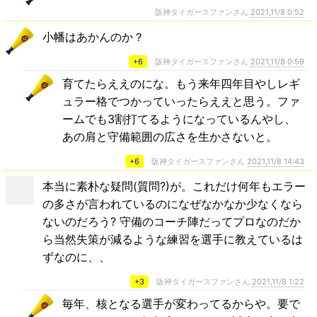
阪神タイガースファンさん
2021,11/8 0:52
小幡はあかんのか？
+6
阪神タイガースファンさん
2021,11/8 0:59
育てたらええのにな。もう来年四年目やしレギ
ュラー格でつかっていったらええと思う。ファ
ームでも3割打てるようになっているんやし、
あの肩と守備範囲の広さを生かさないと。
+6
阪神タイガースファンさん
2021,11/8 14:43
本当に素朴な疑問(質問?)が。これだけ何年もエラー
の多さが言われているのになぜなかなか少なくなら
ないのだろう? 守備のコーチ陣だってプロなのだか
ら当然失策が減るような練習を選手に教えているは
ずなのに、、
+3
阪神タイガースファンさん
2021,11/8 1:22
毎年、核となる選手が変わってるからや。要で