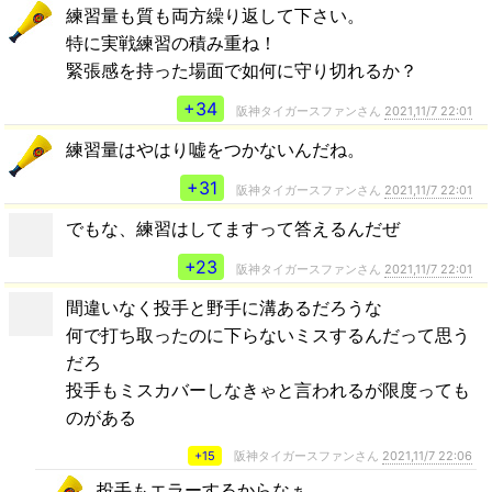
練習量も質も両方繰り返して下さい。
特に実戦練習の積み重ね！
緊張感を持った場面で如何に守り切れるか？
+34
阪神タイガースファンさん
2021,11/7 22:01
練習量はやはり嘘をつかないんだね。
+31
阪神タイガースファンさん
2021,11/7 22:01
でもな、練習はしてますって答えるんだぜ
+23
阪神タイガースファンさん
2021,11/7 22:01
間違いなく投手と野手に溝あるだろうな
何で打ち取ったのに下らないミスするんだって思う
だろ
投手もミスカバーしなきゃと言われるが限度っても
のがある
+15
阪神タイガースファンさん
2021,11/7 22:06
投手もエラーするからなぁ