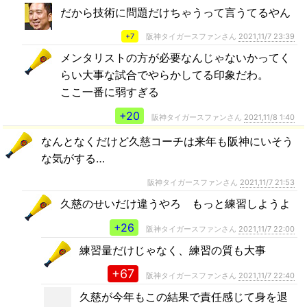
だから技術に問題だけちゃうって言うてるやん
+7
阪神タイガースファンさん
2021,11/7 23:39
メンタリストの方が必要なんじゃないかってく
らい大事な試合でやらかしてる印象だわ。
ここ一番に弱すぎる
+20
阪神タイガースファンさん
2021,11/8 1:40
なんとなくだけど久慈コーチは来年も阪神にいそう
な気がする…
阪神タイガースファンさん
2021,11/7 21:53
久慈のせいだけ違うやろ もっと練習しようよ
+26
阪神タイガースファンさん
2021,11/7 22:00
練習量だけじゃなく、練習の質も大事
+67
阪神タイガースファンさん
2021,11/7 22:40
久慈が今年もこの結果で責任感じて身を退