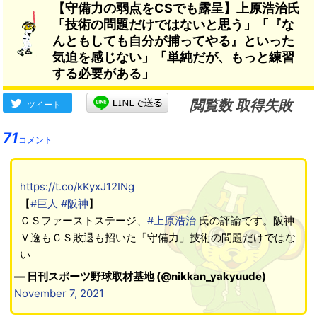
【守備力の弱点をCSでも露呈】上原浩治氏
頼関係がどうだったのか」
「技術の問題だけではないと思う」「『な
んともしても自分が捕ってやる』といった
気迫を感じない」「単純だが、もっと練習
する必要がある」
閲覧数 取得失敗
ツイート
71
コメント
https://t.co/kKyxJ12INg
【
#巨人
#阪神
】
ＣＳファーストステージ、
#上原浩治
氏の評論です。阪神
Ｖ逸もＣＳ敗退も招いた「守備力」技術の問題だけではな
い
— 日刊スポーツ野球取材基地 (@nikkan_yakyuude)
November 7, 2021