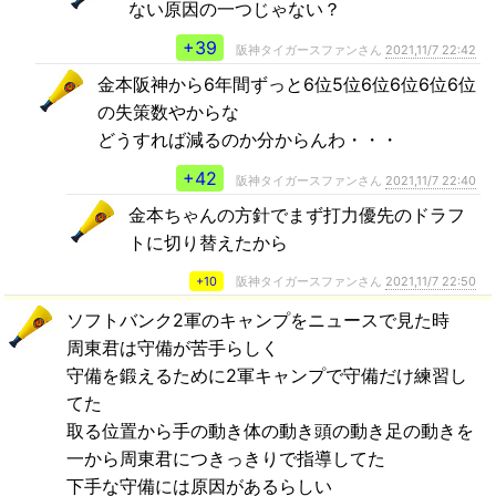
ない原因の一つじゃない？
+39
阪神タイガースファンさん
2021,11/7 22:42
金本阪神から6年間ずっと6位5位6位6位6位6位
の失策数やからな
どうすれば減るのか分からんわ・・・
+42
阪神タイガースファンさん
2021,11/7 22:40
金本ちゃんの方針でまず打力優先のドラフ
トに切り替えたから
+10
阪神タイガースファンさん
2021,11/7 22:50
ソフトバンク2軍のキャンプをニュースで見た時
周東君は守備が苦手らしく
守備を鍛えるために2軍キャンプで守備だけ練習し
てた
取る位置から手の動き体の動き頭の動き足の動きを
一から周東君につきっきりで指導してた
下手な守備には原因があるらしい