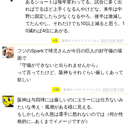
あるショートは毎年変わってる。試合に多く出
ればでるほど上手くなるんやけどな。来年は中
野に固定したら少なくなるやろ。後半は激減し
てたんやし。それだけでも10以上減ると思う。1
0減れば4位にあがる。
+3
阪神タイガースファンさん
2021,11/8 14:47
フジのSparkで球児さんが今日の巨人の好守備の場
面で
『守備ができないと出られませんから』
って言ってたけど、阪神もそれぐらい厳しくあって
欲しい
+14
阪神タイガースファンさん
2021,11/8 1:24
阪神は与四球には厳しいのにエラーには仕方ないみ
たいな考え・風潮がある様に見える。
もしかしたら久慈は選手に怒れないのでは（何か性
格的に…あくまでイメージですが）