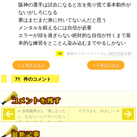
阪神の選手は試合になると次を焦り慌て基本動作が
ないがしろになる
要はまだまだ身に付いてないんだと思う
メンタルを鍛えるには自信が必要
エラーが頭を過ぎらない絶対的な自信が付くまで基
本的な練習をとことん染み込むまでやるしかない
+8
阪神タイガースファンさん
2021,11/8 3:40
↑上再読み込み
↓下再読み込み
71
件のコメント
←
吉田義男さん「惜しかった
ドアラさん、やさしい
→
し、むなしいシーズンになっ
てしまいました。今シーズン
はなんだったんだろうかと思
いますな」「監督と選手の信