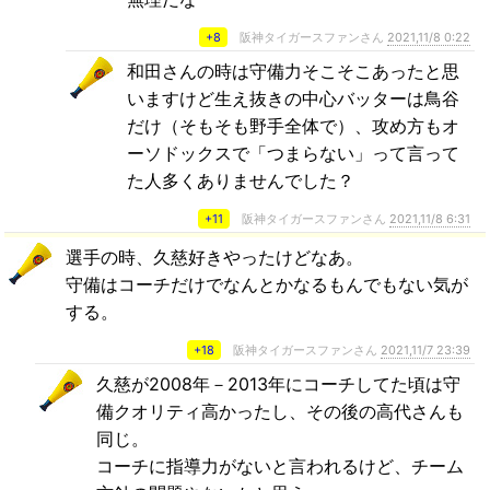
+8
阪神タイガースファンさん
2021,11/8 0:22
和田さんの時は守備力そこそこあったと思
いますけど生え抜きの中心バッターは鳥谷
だけ（そもそも野手全体で）、攻め方もオ
ーソドックスで「つまらない」って言って
た人多くありませんでした？
+11
阪神タイガースファンさん
2021,11/8 6:31
選手の時、久慈好きやったけどなあ。
守備はコーチだけでなんとかなるもんでもない気が
する。
+18
阪神タイガースファンさん
2021,11/7 23:39
久慈が2008年－2013年にコーチしてた頃は守
備クオリティ高かったし、その後の高代さんも
同じ。
コーチに指導力がないと言われるけど、チーム