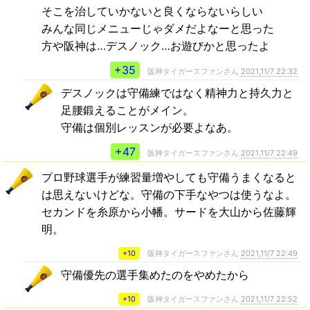
そこを治していかないと良くならないらしい
みんな同じメニューじゃダメだよなーと思った
方や阪神は…デスノック…お遊びかと思ったよ
+35
阪神タイガースファンさん
2021,11/7 22:32
デスノックは守備練ではなく精神力と持久力と
足腰鍛えることがメイン。
守備は個別レッスンが必要よなあ。
+47
阪神タイガースファンさん
2021,11/7 22:49
プロ野球選手が練習量増やしても守備うまくなると
は思えないけどな。守備の下手なやつは使うなよ。
セカンドを糸原から小幡。サードを大山から佐藤輝
明。
+10
阪神タイガースファンさん
2021,11/7 22:49
守備優先の選手集めたのをやめたから
+10
阪神タイガースファンさん
2021,11/7 22:52