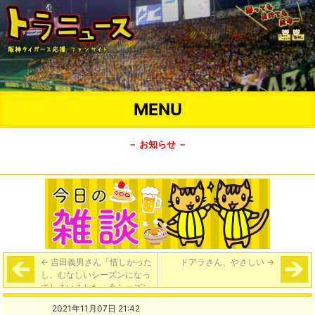
MENU
－ お知らせ －
←
吉田義男さん「惜しかった
ドアラさん、やさしい
→
し、むなしいシーズンになっ
てしまいました。今シーズン
はなんだったんだろうかと思
2021年11月07日 21:42
いますな」「監督と選手の信