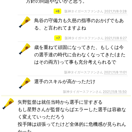
方針の問題やないかと思う。
+6
阪神タイガースファンさん
2021,11/8 0:28
鳥谷の守備力も久慈の指導のおかげでもあ
る、と言われてますよね
+7
阪神タイガースファンさん
2021,11/8 6:27
歳を重ねて頑固になってきた、もしくは今
の選手達の時代に合わなくなってきた(また
はその両方)って事も充分考えられるで
阪神タイガースファンさん
2021,11/8 11:01
選手のスキルが高かっただけ
阪神タイガースファンさん
2021,11/8 15:50
矢野監督は就任当時から選手に甘すぎる
もし星野さんが監督ならばエラーした選手は容赦な
く変えていっただろう
投手陣は頑張ってたけど全体的に危機感が見られん
かった