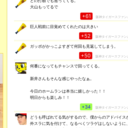
どの打順でも巡ってくる。
大山もってるで
+61
阪神タイガースファン
巨人戦前に目覚めてくれたのは大きい
+52
阪神タイガースファン
ガッポがかっこよすぎて何回も見返してしまう。
+50
阪神タイガースファン
何番になってもチャンスで回ってくる。
新井さんもそんな感じやったなぁ。
今日のホームランは本当に嬉しかった！！
明日からも楽しみ！！
+34
阪神タイガースファン
どうも呼ばれてる気がするので、僕からのアドバイス
外スラに気を付けて、なるべくツラゲはしないように