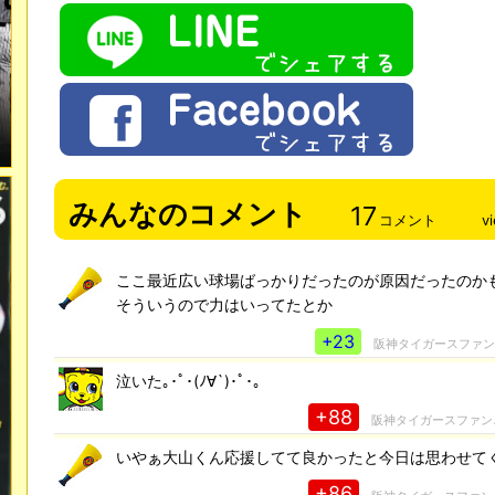
みんなのコメント
17
コメント
v
ここ最近広い球場ばっかりだったのが原因だったのか
そういうので力はいってたとか
+23
阪神タイガースファ
泣いた｡･ﾟ･(ﾉ∀`)･ﾟ･｡
+88
阪神タイガースファン
いやぁ大山くん応援してて良かったと今日は思わせて
+86