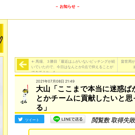
－ お知らせ －
←
馬場、３勝目「最近はふがいないピッチングが続
畠世周
いていたので、今日はなんとか0点で抑えることが
できてよかった」
2021年07月08日 21:49
大山「ここまで本当に迷惑ば
とかチームに貢献したいと思
る」
閲覧数 取得失敗
ツイート