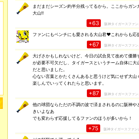
まだまだシーズン約半分残ってるから。ここからガン
大山‼️
+63
阪神タイガースファン
ファンにもベンチにも愛される大山君❤️これからも応
+67
阪神タイガースファン
大げさかもしれないけど、今日の試合見て改めて優勝
が必要不可欠だし、タイガースというチーム自体に大
だと思いました。
心ない言葉とかたくさんあると思うけど気にせず大山
楽しんでいってくれたらと思います。
+87
阪神タイガースファン
他の球団ならただの不調の波で済まされるのに阪神や
きいよなあ
でも変わらず応援してるファンのほうが多いから！
+75
阪神タイガースファン