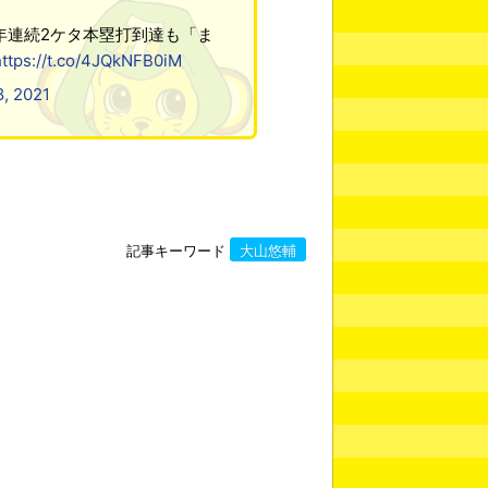
年連続2ケタ本塁打到達も「ま
https://t.co/4JQkNFB0iM
8, 2021
記事キーワード
大山悠輔