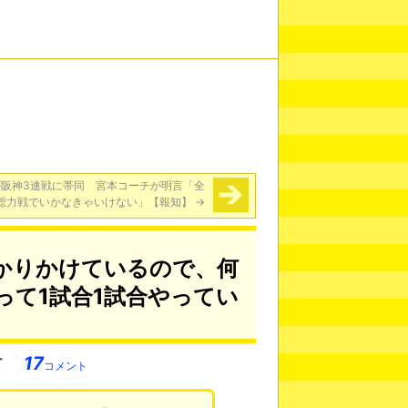
が阪神3連戦に帯同 宮本コーチが明言「全
総力戦でいかなきゃいけない」【報知】
→
かりかけているので、何
って1試合1試合やってい
17
コメント