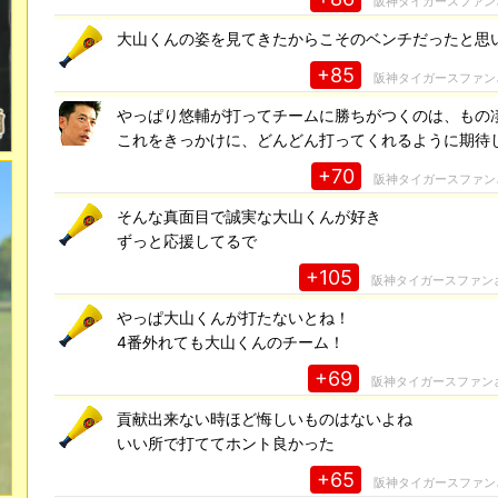
阪神タイガースファン
大山くんの姿を見てきたからこそのベンチだったと思
+85
阪神タイガースファン
やっぱり悠輔が打ってチームに勝ちがつくのは、もの
これをきっかけに、どんどん打ってくれるように期待
+70
阪神タイガースファン
そんな真面目で誠実な大山くんが好き
ずっと応援してるで
+105
阪神タイガースファン
やっぱ大山くんが打たないとね！
4番外れても大山くんのチーム！
+69
阪神タイガースファン
貢献出来ない時ほど悔しいものはないよね
いい所で打ててホント良かった
+65
阪神タイガースファン