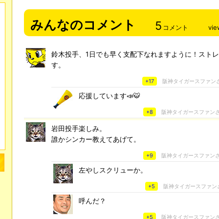
みんなのコメント
5
コメント
vie
鈴木投手、1日でも早く支配下なれますように！スト
す。
+17
阪神タイガースファン
応援しています📣🐯
+8
阪神タイガースファン
岩田投手楽しみ。
誰かシンカー教えてあげて。
+9
阪神タイガースファン
左やしスクリューか。
+5
阪神タイガースファン
呼んだ？
+5
阪神タイガースファン