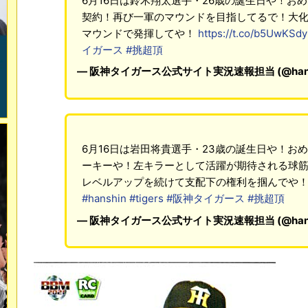
6月16日は鈴木翔太選手・26歳の誕生日や！お
契約！再び一軍のマウンドを目指してるで！大
マウンドで発揮してや！
https://t.co/b5UwKSd
イガース
#挑超頂
— 阪神タイガース公式サイト実況速報担当 (@hanshin
6月16日は岩田将貴選手・23歳の誕生日や！おめ
ーキーや！左キラーとして活躍が期待される球
レベルアップを続けて支配下の権利を掴んでや
#hanshin
#tigers
#阪神タイガース
#挑超頂
— 阪神タイガース公式サイト実況速報担当 (@hanshin