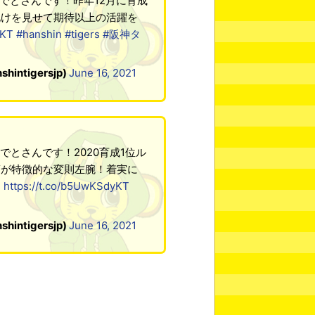
めでとさんです！昨年12月に育成
化けを見せて期待以上の活躍を
yKT
#hanshin
#tigers
#阪神タ
tigersjp)
June 16, 2021
でとさんです！2020育成1位ル
筋が特徴的な変則左腕！着実に
！
https://t.co/b5UwKSdyKT
tigersjp)
June 16, 2021