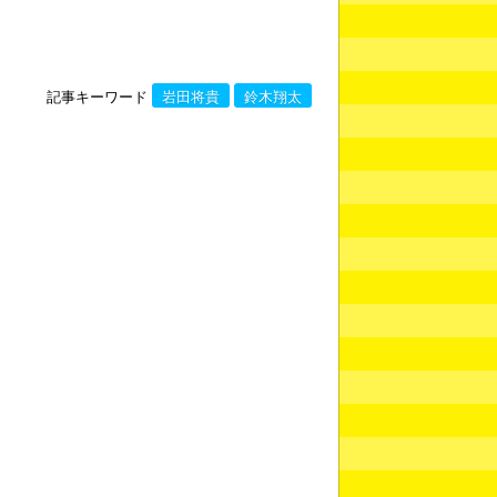
記事キーワード
岩田将貴
鈴木翔太