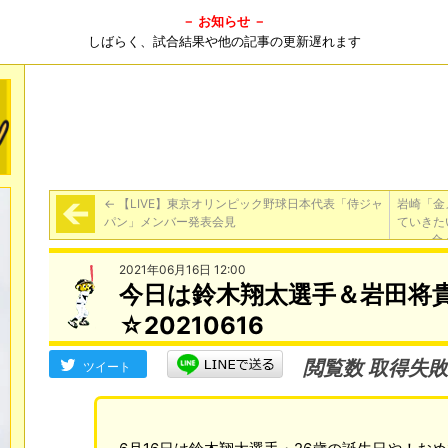
－ お知らせ －
しばらく、試合結果や他の記事の更新遅れます
←
【LIVE】東京オリンピック野球日本代表「侍ジャ
岩崎「金
パン」メンバー発表会見
ていきた
金
2021年06月16日 12:00
今日は鈴木翔太選手＆岩田将
☆20210616
閲覧数 取得失敗
ツイート